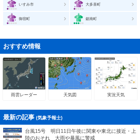
いすみ市
大多喜町
御宿町
鋸南町
おすすめ情報
天気図
実況天気
雨雲レーダー
最新の記事
(気象予報士)
台風15号 明日11日午後に関東や東北に接近・上
陸のおそれ 大雨や暴風に警戒