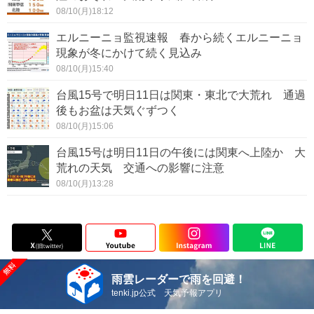
08/10(月)18:12
エルニーニョ監視速報 春から続くエルニーニョ
現象が冬にかけて続く見込み
08/10(月)15:40
台風15号で明日11日は関東・東北で大荒れ 通過
後もお盆は天気ぐずつく
08/10(月)15:06
台風15号は明日11日の午後には関東へ上陸か 大
荒れの天気 交通への影響に注意
08/10(月)13:28
雨雲レーダーで雨を回避！
tenki.jp公式 天気予報アプリ