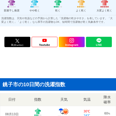
部屋干し推奨
やや乾く
乾く
よく乾く
大変よく乾く
洗濯指数は、天気や気温などの予測から計算した「洗濯物の乾きやすさ」を表しています。「大
変よく乾く」「よく乾く」なら厚手の洗濯物もOK、短時間で洗濯物が乾く気象条件です。
銚子市の10日間の洗濯指数
降水
日付
指数
天気
気温
確率
30℃
60
08月13日
%
24℃