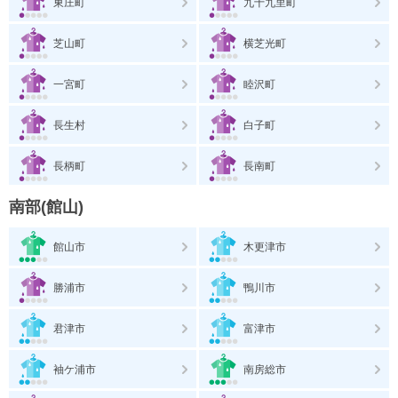
東庄町
九十九里町
芝山町
横芝光町
一宮町
睦沢町
長生村
白子町
長柄町
長南町
南部(館山)
館山市
木更津市
勝浦市
鴨川市
君津市
富津市
袖ケ浦市
南房総市