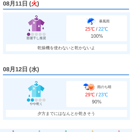
08月11日
(
火
)
暴風雨
25℃
/
22℃
100%
部屋干し推奨
乾燥機を使わないと乾かないよ
08月12日
(
水
)
雨のち晴
29℃
/
23℃
90%
やや乾く
夕方までにはなんとか乾きそう