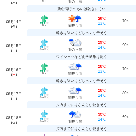
雨のち晴
乾く
(
木
)
残念!厚手のものは乾きにくい
29℃
70
08月14日
%
23℃
晴時々雨
乾く
(
金
)
乾きは遅いけどじっくり干そう
29℃
90
08月15日
%
24℃
雨のち曇
やや乾く
(
土
)
ワイシャツなど化学繊維は乾く
28℃
70
08月16日
%
23℃
曇時々雨
乾く
(
日
)
乾きは遅いけどじっくり干そう
28℃
80
08月17日
%
24℃
曇時々雨
やや乾く
(
月
)
夕方までにはなんとか乾きそう
30℃
60
08月18日
%
24℃
雨時々曇
やや乾く
(
火
)
夕方までにはなんとか乾きそう