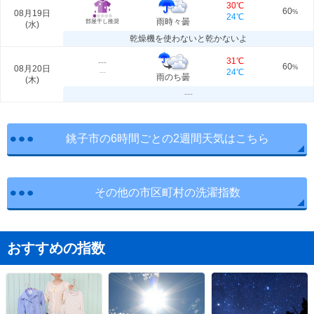
30℃
60
08月19日
%
24℃
雨時々曇
部屋干し推奨
(
水
)
乾燥機を使わないと乾かないよ
31℃
---
60
08月20日
%
24℃
---
雨のち曇
(
木
)
---
銚子市の6時間ごとの2週間天気はこちら
その他の市区町村の洗濯指数
おすすめの指数