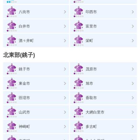
八街市
印西市
白井市
富里市
酒々井町
栄町
北東部(銚子)
銚子市
茂原市
東金市
旭市
匝瑳市
香取市
山武市
大網白里市
神崎町
多古町