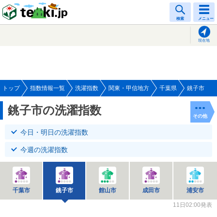
tenki.jp
検索
メニュー
現在地
トップ
指数情報一覧
洗濯指数
関東・甲信地方
千葉県
銚子市
銚子市の洗濯指数
その他
今日・明日の洗濯指数
今週の洗濯指数
千葉市
銚子市
館山市
成田市
浦安市
11日02:00発表