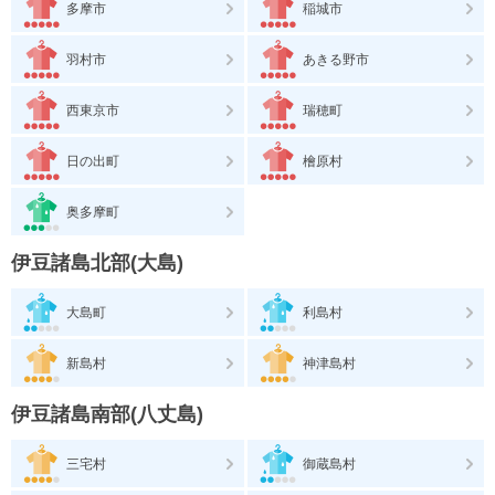
多摩市
稲城市
羽村市
あきる野市
西東京市
瑞穂町
日の出町
檜原村
奥多摩町
伊豆諸島北部(大島)
大島町
利島村
新島村
神津島村
伊豆諸島南部(八丈島)
三宅村
御蔵島村