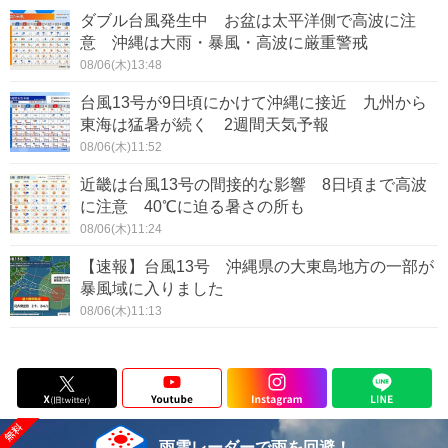
ダブル台風発生中 お盆は太平洋側で高波に注
意 沖縄は大雨・暴風・高波に厳重警戒
08/06(木)13:48
台風13号が9日頃にかけて沖縄に接近 九州から
東海は猛暑が続く 2週間天気予報
08/06(木)11:52
近畿は台風13号の間接的な影響 8日頃まで高波
に注意 40℃に迫る暑さの所も
08/06(木)11:24
【速報】台風13号 沖縄県の大東島地方の一部が
暴風域に入りました
08/06(木)11:13
雨雲レーダーで雨を回避！