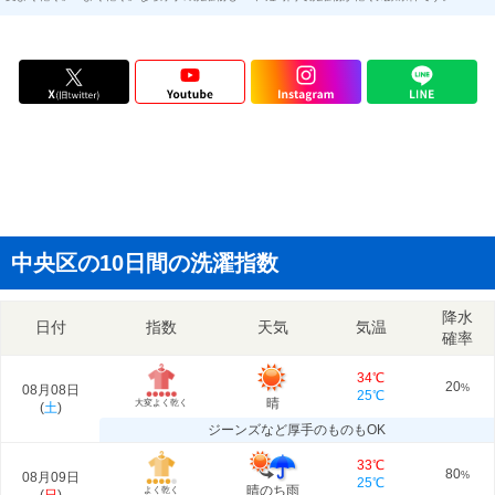
中央区の10日間の洗濯指数
降水
日付
指数
天気
気温
確率
34℃
20
08月08日
%
25℃
晴
大変よく乾く
(
土
)
ジーンズなど厚手のものもOK
33℃
80
08月09日
%
25℃
晴のち雨
よく乾く