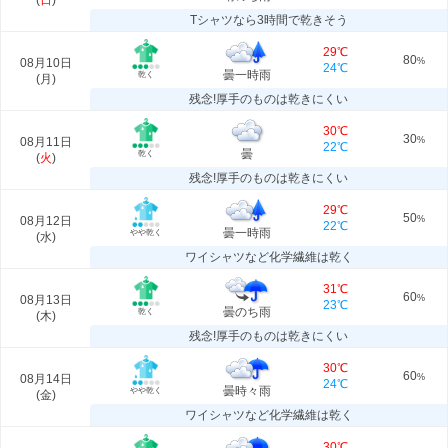
(
日
)
Tシャツなら3時間で乾きそう
29℃
80
08月10日
%
24℃
曇一時雨
乾く
(
月
)
残念!厚手のものは乾きにくい
30℃
30
08月11日
%
22℃
曇
乾く
(
火
)
残念!厚手のものは乾きにくい
29℃
50
08月12日
%
22℃
曇一時雨
やや乾く
(
水
)
ワイシャツなど化学繊維は乾く
31℃
60
08月13日
%
23℃
曇のち雨
乾く
(
木
)
残念!厚手のものは乾きにくい
30℃
60
08月14日
%
24℃
曇時々雨
やや乾く
(
金
)
ワイシャツなど化学繊維は乾く
30℃