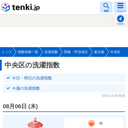
tenki.jp
検索
メニュー
現在地
トップ
指数情報一覧
洗濯指数
関東・甲信地方
東京都
中央区
中央区の洗濯指数
今日・明日の洗濯指数
今週の洗濯指数
06日14:00発表
08月06日
(
木
)
晴