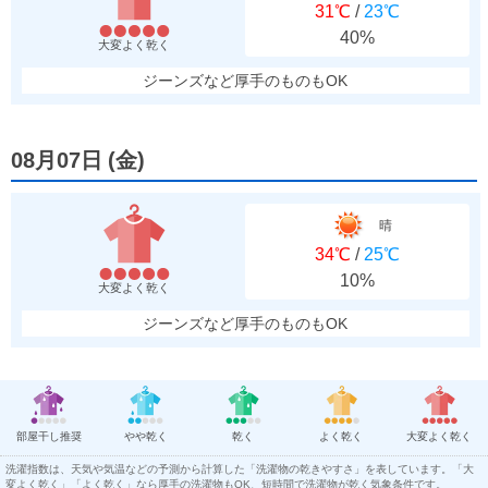
31℃
/
23℃
40%
大変よく乾く
ジーンズなど厚手のものもOK
08月07日
(
金
)
晴
34℃
/
25℃
10%
大変よく乾く
ジーンズなど厚手のものもOK
部屋干し推奨
やや乾く
乾く
よく乾く
大変よく乾く
洗濯指数は、天気や気温などの予測から計算した「洗濯物の乾きやすさ」を表しています。「大
変よく乾く」「よく乾く」なら厚手の洗濯物もOK、短時間で洗濯物が乾く気象条件です。