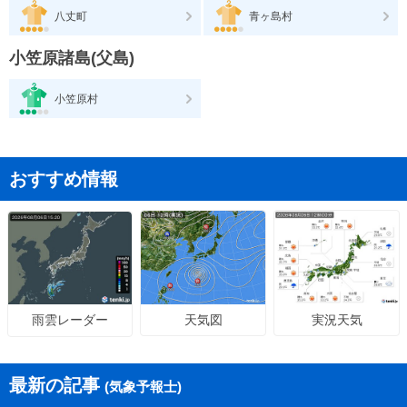
八丈町
青ヶ島村
小笠原諸島(父島)
小笠原村
おすすめ情報
天気図
実況天気
雨雲レーダー
最新の記事
(気象予報士)