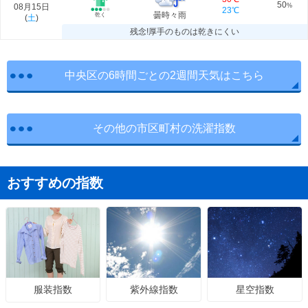
50
08月15日
%
23℃
曇時々雨
乾く
(
土
)
残念!厚手のものは乾きにくい
中央区の6時間ごとの2週間天気はこちら
その他の市区町村の洗濯指数
おすすめの指数
紫外線指数
星空指数
服装指数