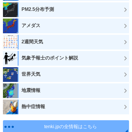
PM2.5分布予測
アメダス
2週間天気
気象予報士のポイント解説
世界天気
地震情報
熱中症情報
tenki.jpの全情報はこちら