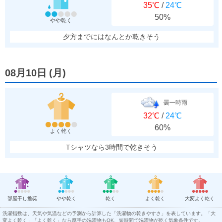
35℃
/
24℃
50%
やや乾く
夕方までにはなんとか乾きそう
08月10日
(
月
)
曇一時雨
32℃
/
24℃
60%
よく乾く
Tシャツなら3時間で乾きそう
部屋干し推奨
やや乾く
乾く
よく乾く
大変よく乾く
洗濯指数は、天気や気温などの予測から計算した「洗濯物の乾きやすさ」を表しています。「大
変よく乾く」「よく乾く」なら厚手の洗濯物もOK、短時間で洗濯物が乾く気象条件です。