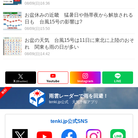
08/09(日)16:36
お盆休みの近畿 猛暑日や熱帯夜から解放される
日も 台風15号の影響は?
08/09(日)15:50
お盆の天気 台風15号は11日に東北に上陸のおそ
れ 関東も雨の日が多い
08/09(日)14:42
雨雲レーダーで雨を回避！
tenki.jp公式 天気予報アプリ
tenki.jp公式SNS