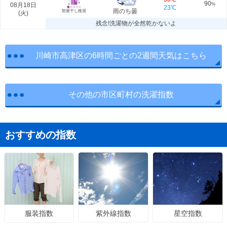
90
08月18日
%
23℃
雨のち曇
部屋干し推奨
(
火
)
残念!洗濯物が全然乾かないよ
川崎市高津区の6時間ごとの2週間天気はこちら
その他の市区町村の洗濯指数
おすすめの指数
紫外線指数
星空指数
服装指数