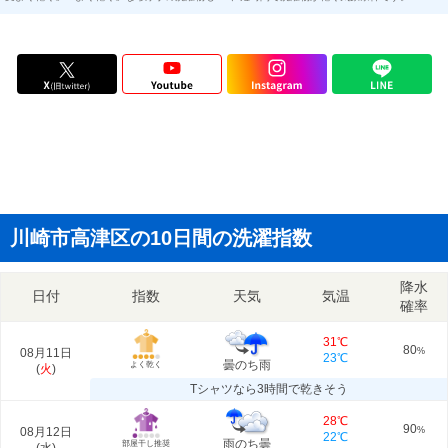
川崎市高津区の10日間の洗濯指数
降水
日付
指数
天気
気温
確率
31℃
80
08月11日
%
23℃
曇のち雨
よく乾く
(
火
)
Tシャツなら3時間で乾きそう
28℃
90
08月12日
%
22℃
雨のち曇
部屋干し推奨