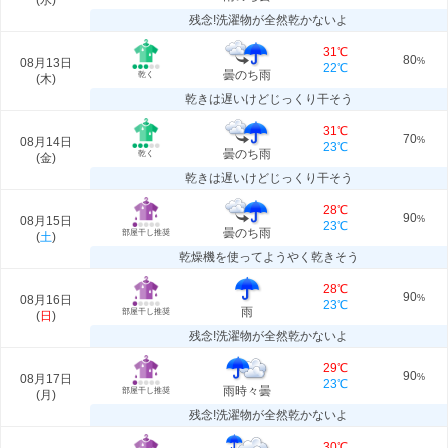
(
水
)
残念!洗濯物が全然乾かないよ
31℃
80
08月13日
%
22℃
曇のち雨
乾く
(
木
)
乾きは遅いけどじっくり干そう
31℃
70
08月14日
%
23℃
曇のち雨
乾く
(
金
)
乾きは遅いけどじっくり干そう
28℃
90
08月15日
%
23℃
曇のち雨
部屋干し推奨
(
土
)
乾燥機を使ってようやく乾きそう
28℃
90
08月16日
%
23℃
雨
部屋干し推奨
(
日
)
残念!洗濯物が全然乾かないよ
29℃
90
08月17日
%
23℃
雨時々曇
部屋干し推奨
(
月
)
残念!洗濯物が全然乾かないよ
30℃