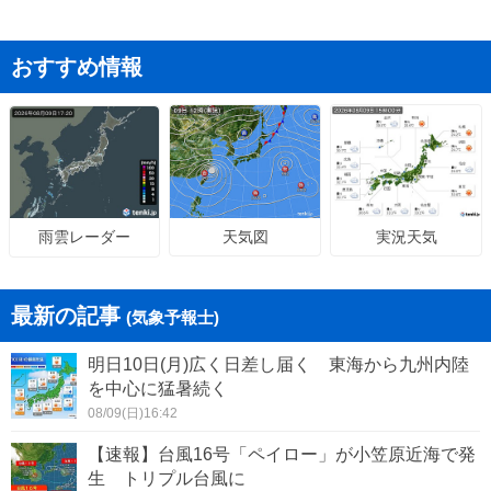
おすすめ情報
天気図
実況天気
雨雲レーダー
最新の記事
(気象予報士)
明日10日(月)広く日差し届く 東海から九州内陸
を中心に猛暑続く
08/09(日)16:42
【速報】台風16号「ペイロー」が小笠原近海で発
生 トリプル台風に