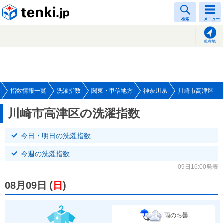
tenki.jp
検索
メニュー
現在地
指数情報一覧
洗濯指数
関東・甲信地方
神奈川県
川崎市高津区
川崎市高津区の洗濯指数
今日・明日の洗濯指数
今週の洗濯指数
09日16:00発表
08月09日
(
日
)
雨のち曇