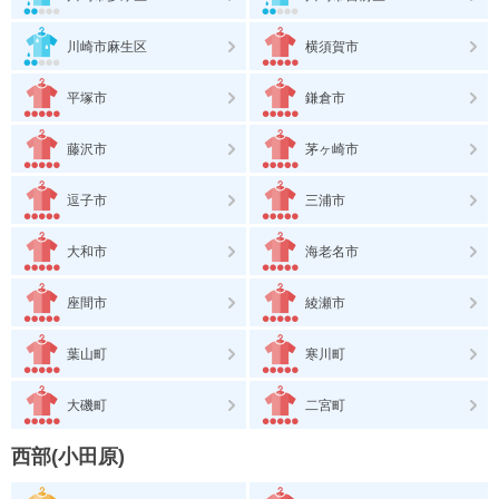
川崎市麻生区
横須賀市
平塚市
鎌倉市
藤沢市
茅ヶ崎市
逗子市
三浦市
大和市
海老名市
座間市
綾瀬市
葉山町
寒川町
大磯町
二宮町
西部(小田原)