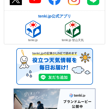
tenki.jp公式アプリ
tenki.jp
tenki.jp 登山天気