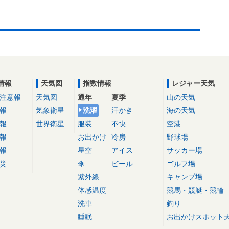
情報
天気図
指数情報
レジャー天気
注意報
天気図
通年
夏季
山の天気
報
気象衛星
洗濯
汗かき
海の天気
報
世界衛星
服装
不快
空港
報
お出かけ
冷房
野球場
報
星空
アイス
サッカー場
災
傘
ビール
ゴルフ場
紫外線
キャンプ場
体感温度
競馬・競艇・競輪
洗車
釣り
睡眠
お出かけスポット