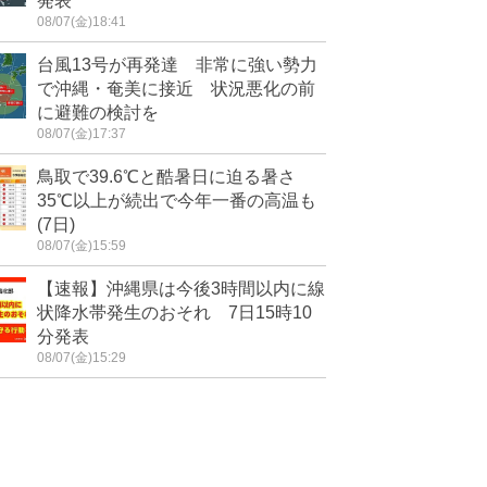
発表
08/07(金)18:41
台風13号が再発達 非常に強い勢力
で沖縄・奄美に接近 状況悪化の前
に避難の検討を
08/07(金)17:37
鳥取で39.6℃と酷暑日に迫る暑さ
35℃以上が続出で今年一番の高温も
(7日)
08/07(金)15:59
【速報】沖縄県は今後3時間以内に線
状降水帯発生のおそれ 7日15時10
分発表
08/07(金)15:29