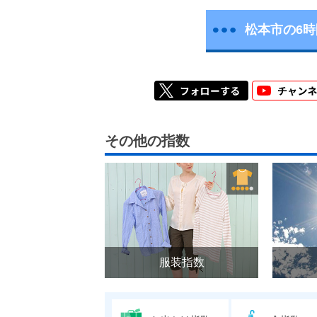
松本市の6
その他の指数
服装指数