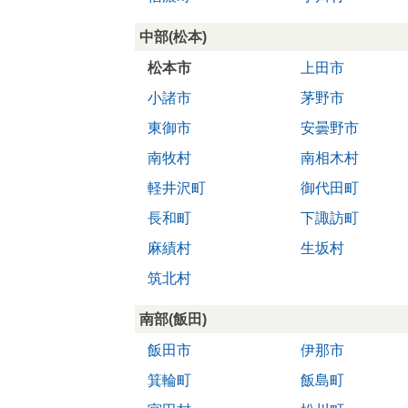
中部(松本)
松本市
上田市
小諸市
茅野市
東御市
安曇野市
南牧村
南相木村
軽井沢町
御代田町
長和町
下諏訪町
麻績村
生坂村
筑北村
南部(飯田)
飯田市
伊那市
箕輪町
飯島町