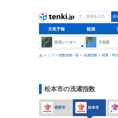
tenki.jp
検
天気予報
観測
雨雲レーダー
天気図
トップ
指数情報一覧
洗濯指数
関東・甲
松本市の洗濯指数
長野市
松本市