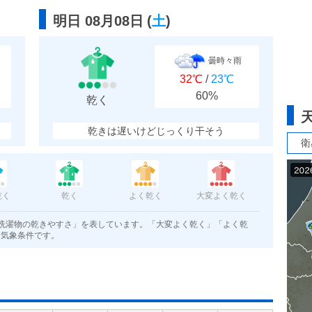
明日 08月08日
(
土
)
曇時々雨
32℃
/
23℃
60%
乾く
乾きは遅いけどじっくり干そう
衛
乾く
乾く
よく乾く
大変よく乾く
洗濯物の乾きやすさ」を表しています。「大変よく乾く」「よく乾
く気象条件です。