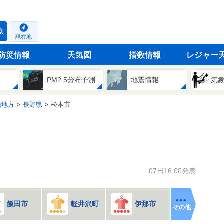
索
現在地
防災情報
天気図
指数情報
レジャー
PM2.5分布予測
地震情報
気
信地方
長野県
松本市
07日16:00発表
飯田市
軽井沢町
伊那市
その他