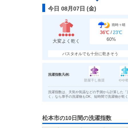
今日 08月07日
(
金
)
雨時々晴
36℃
/
23℃
60%
大変よく乾く
バスタオルでも十分に乾きそう
洗濯指数凡例:
部屋干し推奨
やや
洗濯指数は、天気や気温などの予測から計算した「
く」なら厚手の洗濯物もOK、短時間で洗濯物が乾
松本市の10日間の洗濯指数