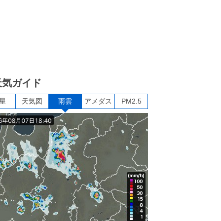
天気ガイド
星
天気図
雨雲
アメダス
PM2.5