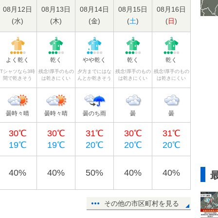
08月12日
08月13日
08月14日
08月15日
08月16日
(
水
)
(
木
)
(
金
)
(
土
)
(
日
)
よく乾く
乾く
やや乾く
乾く
乾く
Tシャツなら3時
残念!厚手のもの
夕方までにはな
残念!厚手のもの
残念!厚手のもの
間で乾きそう
は乾きにくい
んとか乾きそう
は乾きにくい
は乾きにくい
曇時々晴
曇時々晴
曇のち雨
曇
曇
30℃
30℃
31℃
30℃
31℃
19℃
19℃
20℃
20℃
20℃
40%
40%
50%
40%
40%
その他の市区町村を見る