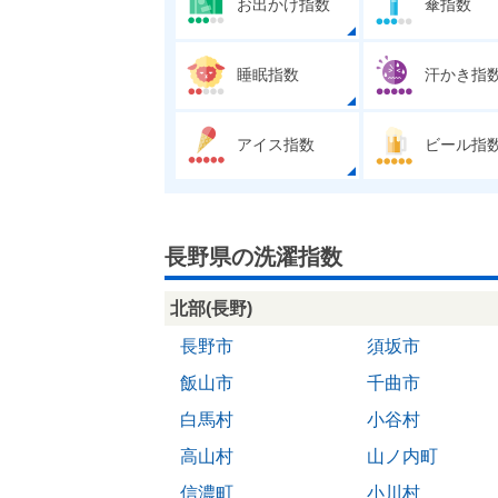
お出かけ指数
傘指数
睡眠指数
汗かき指
アイス指数
ビール指
長野県の洗濯指数
北部(長野)
長野市
須坂市
飯山市
千曲市
白馬村
小谷村
高山村
山ノ内町
信濃町
小川村