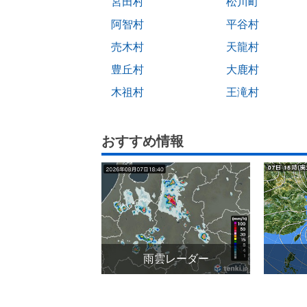
宮田村
松川町
阿智村
平谷村
売木村
天龍村
豊丘村
大鹿村
木祖村
王滝村
おすすめ情報
雨雲レーダー