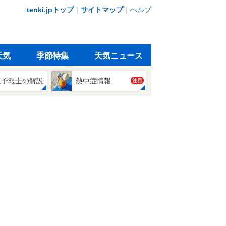
tenki.jpトップ
｜
サイトマップ
｜
ヘルプ
天気
季節特集
天気ニュース
象予報士の解説
熱中症情報
注目