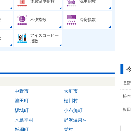
体感温度指数
洗車指数
数
不快指数
冷房指数
アイスコーヒー
数
指数
長野
中野市
大町市
松本
池田町
松川村
飯田
坂城町
小布施町
木島平村
野沢温泉村
飯綱町
栄村