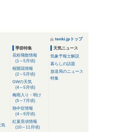
tenki.jpトップ
季節特集
天気ニュース
花粉飛散情報
気象予報士解説
(1～5月頃)
暮らしの話題
桜開花情報
放送局のニュース
(2～5月頃)
特集
GWの天気
(4～5月頃)
梅雨入り・明け
(5～7月頃)
熱中症情報
(4～9月頃)
紅葉見頃情報
天気
(10～11月頃)