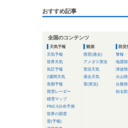
おすすめ記事
全国のコンテンツ
天気予報
観測
防災
天気予報
雨雲(過去)
警報・
世界天気
アメダス実況
地震情
気圧予報
実況天気
津波情
2週間天気
過去天気
火山情
長期予報
雷(実況)
台風情
雨雲レーダー
知る防
積雪マップ
PM2.5分布予測
世界の雨雲
雷(予報)