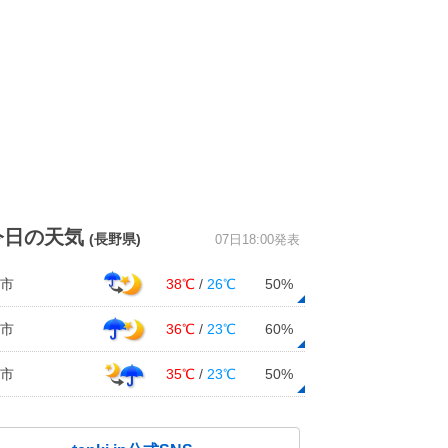
今日の天気
(長野県)
07日18:00発表
市
38℃
/
26℃
50%
市
36℃
/
23℃
60%
市
35℃
/
23℃
50%