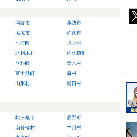
岡谷市
諏訪市
塩尻市
佐久市
小海町
川上村
北相木村
佐久穂町
立科町
青木村
富士見町
原村
山形村
朝日村
駒ヶ根市
辰野町
南箕輪村
中川村