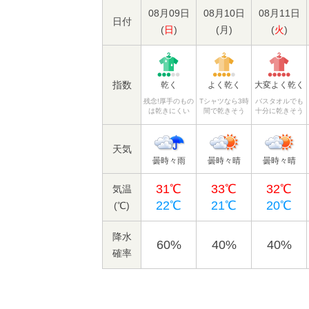
08月09日
08月10日
08月11日
日付
(
日
)
(
月
)
(
火
)
指数
乾く
よく乾く
大変よく乾く
残念!厚手のもの
Tシャツなら3時
バスタオルでも
は乾きにくい
間で乾きそう
十分に乾きそう
天気
曇時々雨
曇時々晴
曇時々晴
31℃
33℃
32℃
気温
22℃
21℃
20℃
(℃)
降水
60%
40%
40%
確率