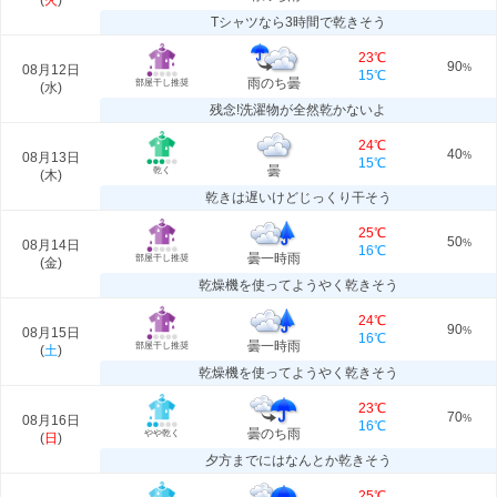
(
火
)
Tシャツなら3時間で乾きそう
23℃
90
08月12日
%
15℃
雨のち曇
部屋干し推奨
(
水
)
残念!洗濯物が全然乾かないよ
24℃
40
08月13日
%
15℃
曇
乾く
(
木
)
乾きは遅いけどじっくり干そう
25℃
50
08月14日
%
16℃
曇一時雨
部屋干し推奨
(
金
)
乾燥機を使ってようやく乾きそう
24℃
90
08月15日
%
16℃
曇一時雨
部屋干し推奨
(
土
)
乾燥機を使ってようやく乾きそう
23℃
70
08月16日
%
16℃
曇のち雨
やや乾く
(
日
)
夕方までにはなんとか乾きそう
25℃