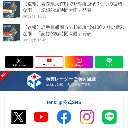
【速報】青森県大鰐町で1時間に約90ミリの猛烈
な雨 「記録的短時間大雨」発表
08/08(土)16:55
【速報】岩手県盛岡市で1時間に約100ミリの猛烈
な雨 「記録的短時間大雨」発表
08/08(土)16:46
雨雲レーダーで雨を回避！
tenki.jp公式 天気予報アプリ
tenki.jp公式SNS