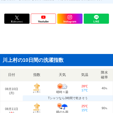
川上村の10日間の洗濯指数
降水
日付
指数
天気
気温
確率
28℃
40
08月10日
%
17℃
晴時々曇
よく乾く
(
月
)
Tシャツなら3時間で乾きそう
25℃
90
08月11日
%
15℃
晴のち雨
よく乾く