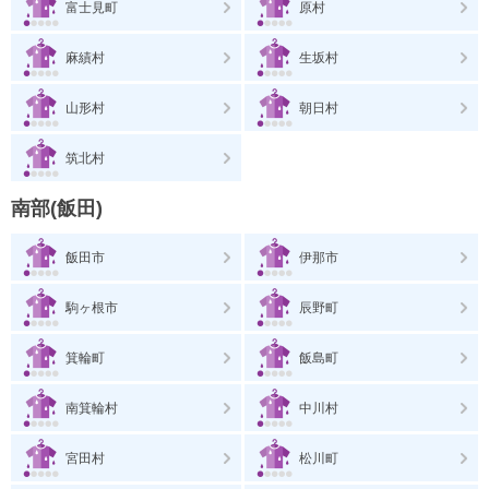
富士見町
原村
麻績村
生坂村
山形村
朝日村
筑北村
南部(飯田)
飯田市
伊那市
駒ヶ根市
辰野町
箕輪町
飯島町
南箕輪村
中川村
宮田村
松川町