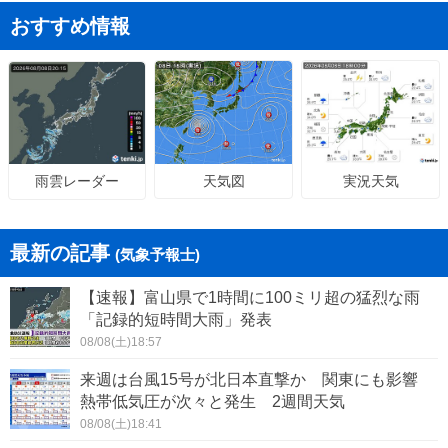
おすすめ情報
天気図
実況天気
雨雲レーダー
最新の記事
(気象予報士)
【速報】富山県で1時間に100ミリ超の猛烈な雨
「記録的短時間大雨」発表
08/08(土)18:57
来週は台風15号が北日本直撃か 関東にも影響
熱帯低気圧が次々と発生 2週間天気
08/08(土)18:41