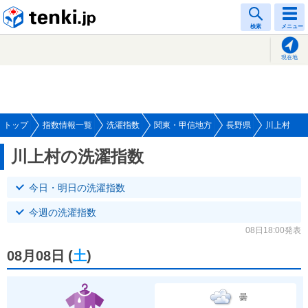
tenki.jp
検索
メニュー
現在地
トップ
指数情報一覧
洗濯指数
関東・甲信地方
長野県
川上村
川上村の洗濯指数
今日・明日の洗濯指数
今週の洗濯指数
08日18:00発表
08月08日
(
土
)
曇