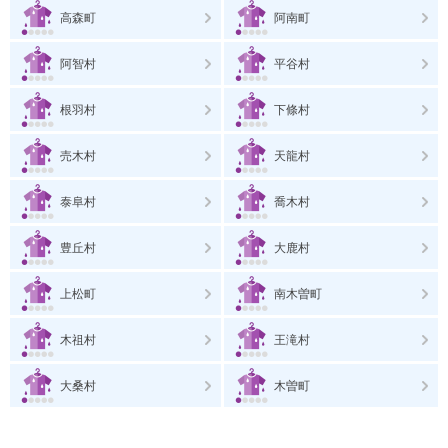
高森町
阿南町
阿智村
平谷村
根羽村
下條村
売木村
天龍村
泰阜村
喬木村
豊丘村
大鹿村
上松町
南木曽町
木祖村
王滝村
大桑村
木曽町