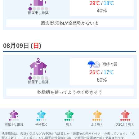
29℃
/
18℃
40%
部屋干し推奨
残念!洗濯物が全然乾かないよ
08月09日
(
日
)
雨時々曇
26℃
/
17℃
60%
部屋干し推奨
乾燥機を使ってようやく乾きそう
部屋干し推奨
やや乾く
乾く
よく乾く
大変よく乾く
洗濯指数は、天気や気温などの予測から計算した「洗濯物の乾きやすさ」を表しています。「大
変よく乾く」「よく乾く」なら厚手の洗濯物もOK、短時間で洗濯物が乾く気象条件です。