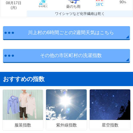
90
08月17日
%
16℃
曇のち雨
やや乾く
(
月
)
ワイシャツなど化学繊維は乾く
川上村の6時間ごとの2週間天気はこちら
その他の市区町村の洗濯指数
おすすめの指数
紫外線指数
星空指数
服装指数