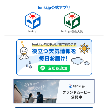
tenki.jp公式アプリ
tenki.jp
tenki.jp 登山天気