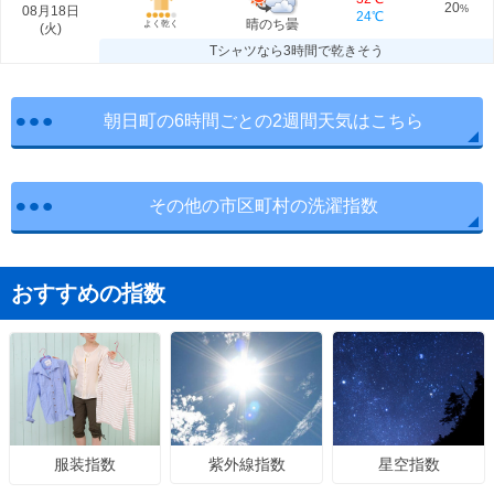
20
08月18日
%
24℃
晴のち曇
よく乾く
(
火
)
Tシャツなら3時間で乾きそう
朝日町の6時間ごとの2週間天気はこちら
その他の市区町村の洗濯指数
おすすめの指数
紫外線指数
星空指数
服装指数