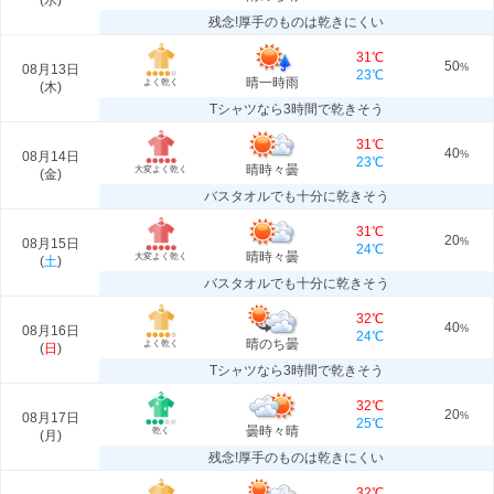
(
水
)
残念!厚手のものは乾きにくい
31℃
50
08月13日
%
23℃
晴一時雨
よく乾く
(
木
)
Tシャツなら3時間で乾きそう
31℃
40
08月14日
%
23℃
晴時々曇
大変よく乾く
(
金
)
バスタオルでも十分に乾きそう
31℃
20
08月15日
%
24℃
晴時々曇
大変よく乾く
(
土
)
バスタオルでも十分に乾きそう
32℃
40
08月16日
%
24℃
晴のち曇
よく乾く
(
日
)
Tシャツなら3時間で乾きそう
32℃
20
08月17日
%
25℃
曇時々晴
乾く
(
月
)
残念!厚手のものは乾きにくい
32℃