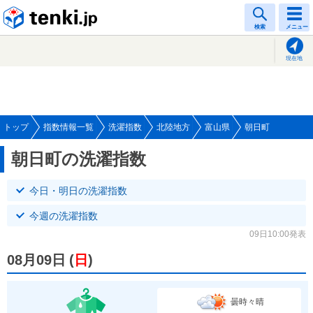
tenki.jp
検索
メニュー
現在地
トップ
指数情報一覧
洗濯指数
北陸地方
富山県
朝日町
朝日町の洗濯指数
今日・明日の洗濯指数
今週の洗濯指数
09日10:00発表
08月09日
(
日
)
曇時々晴