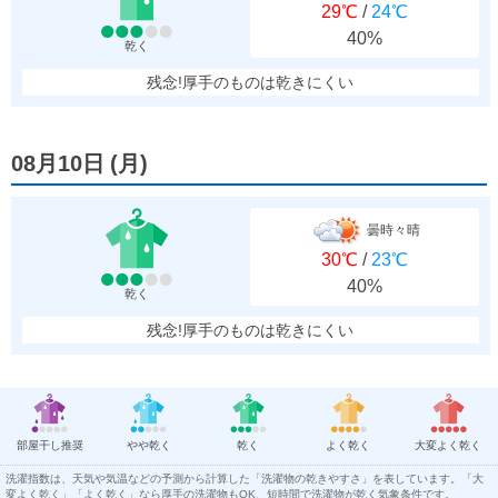
29℃
/
24℃
40%
乾く
残念!厚手のものは乾きにくい
08月10日
(
月
)
曇時々晴
30℃
/
23℃
40%
乾く
残念!厚手のものは乾きにくい
部屋干し推奨
やや乾く
乾く
よく乾く
大変よく乾く
洗濯指数は、天気や気温などの予測から計算した「洗濯物の乾きやすさ」を表しています。「大
変よく乾く」「よく乾く」なら厚手の洗濯物もOK、短時間で洗濯物が乾く気象条件です。