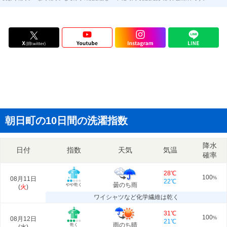
朝日町の10日間の洗濯指数
降水
日付
指数
天気
気温
確率
28℃
100
08月11日
%
22℃
曇のち雨
やや乾く
(
火
)
ワイシャツなど化学繊維は乾く
31℃
100
08月12日
%
21℃
雨のち晴
乾く