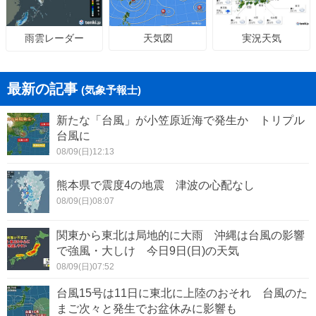
天気図
実況天気
雨雲レーダー
最新の記事
(気象予報士)
新たな「台風」が小笠原近海で発生か トリプル
台風に
08/09(日)12:13
熊本県で震度4の地震 津波の心配なし
08/09(日)08:07
関東から東北は局地的に大雨 沖縄は台風の影響
で強風・大しけ 今日9日(日)の天気
08/09(日)07:52
台風15号は11日に東北に上陸のおそれ 台風のた
まご次々と発生でお盆休みに影響も