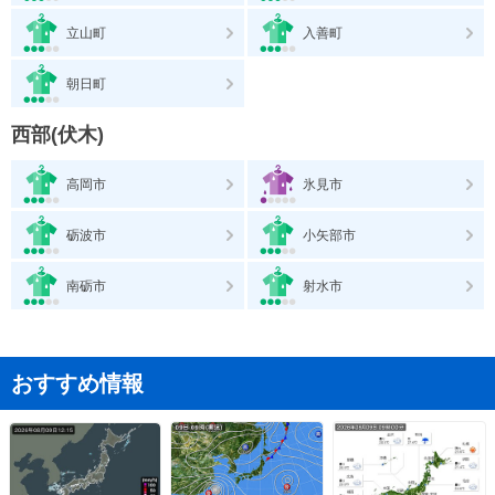
立山町
入善町
朝日町
西部(伏木)
高岡市
氷見市
砺波市
小矢部市
南砺市
射水市
おすすめ情報