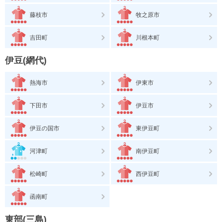
藤枝市
牧之原市
吉田町
川根本町
伊豆(網代)
熱海市
伊東市
下田市
伊豆市
伊豆の国市
東伊豆町
河津町
南伊豆町
松崎町
西伊豆町
函南町
東部(三島)