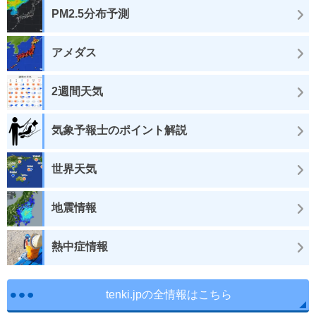
PM2.5分布予測
アメダス
2週間天気
気象予報士のポイント解説
世界天気
地震情報
熱中症情報
tenki.jpの全情報はこちら