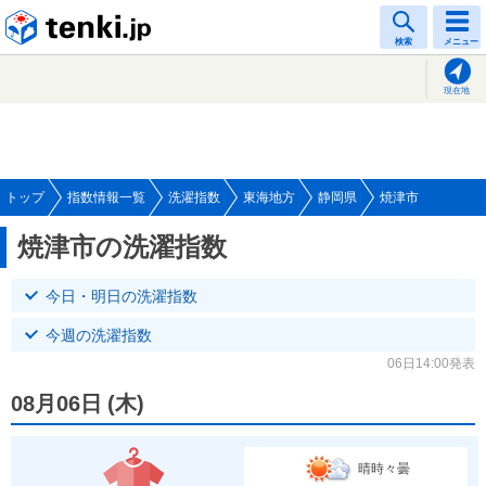
tenki.jp
検索
メニュー
現在地
トップ
指数情報一覧
洗濯指数
東海地方
静岡県
焼津市
焼津市の洗濯指数
今日・明日の洗濯指数
今週の洗濯指数
06日14:00発表
08月06日
(
木
)
晴時々曇