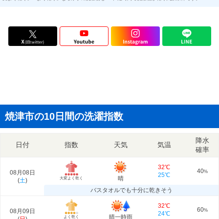
焼津市の10日間の洗濯指数
降水
日付
指数
天気
気温
確率
32℃
40
08月08日
%
25℃
晴
大変よく乾く
(
土
)
バスタオルでも十分に乾きそう
32℃
60
08月09日
%
24℃
晴一時雨
よく乾く