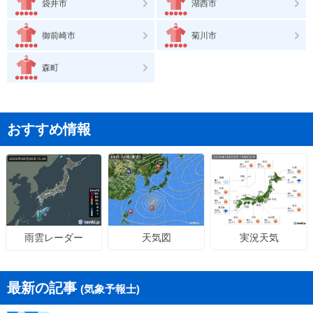
袋井市
湖西市
御前崎市
菊川市
森町
おすすめ情報
天気図
実況天気
雨雲レーダー
最新の記事
(気象予報士)