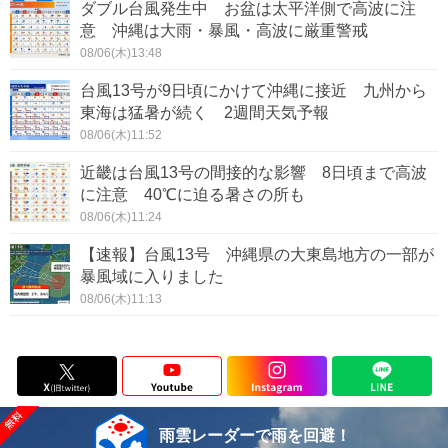
ダブル台風発生中 お盆は太平洋側で高波に注
意 沖縄は大雨・暴風・高波に厳重警戒
08/06(木)13:48
台風13号が9日頃にかけて沖縄に接近 九州から
東海は猛暑が続く 2週間天気予報
08/06(木)11:52
近畿は台風13号の間接的な影響 8日頃まで高波
に注意 40℃に迫る暑さの所も
08/06(木)11:24
【速報】台風13号 沖縄県の大東島地方の一部が
暴風域に入りました
08/06(木)11:13
雨雲レーダーで雨を回避！