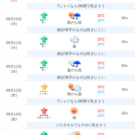
(
日
)
Tシャツなら3時間で乾きそう
30℃
90
08月10日
%
25℃
晴のち雨
乾く
(
月
)
残念!厚手のものは乾きにくい
29℃
40
08月11日
%
24℃
曇
乾く
(
火
)
残念!厚手のものは乾きにくい
30℃
60
08月12日
%
23℃
曇のち雨
乾く
(
水
)
残念!厚手のものは乾きにくい
30℃
40
08月13日
%
22℃
晴のち曇
よく乾く
(
木
)
Tシャツなら3時間で乾きそう
32℃
20
08月14日
%
24℃
晴
大変よく乾く
(
金
)
バスタオルでも十分に乾きそう
32℃