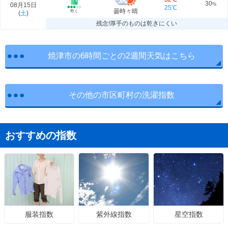
30
08月15日
%
25℃
曇時々晴
乾く
(
土
)
残念!厚手のものは乾きにくい
焼津市の6時間ごとの2週間天気はこちら
その他の市区町村の洗濯指数
おすすめの指数
紫外線指数
星空指数
服装指数