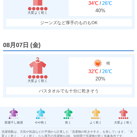
34℃
/
26℃
40%
大変よく乾く
ジーンズなど厚手のものもOK
08月07日
(
金
)
晴
32℃
/
26℃
20%
大変よく乾く
バスタオルでも十分に乾きそう
部屋干し推奨
やや乾く
乾く
よく乾く
大変よく乾く
洗濯指数は、天気や気温などの予測から計算した「洗濯物の乾きやすさ」を表しています。「大
変よく乾く」「よく乾く」なら厚手の洗濯物もOK、短時間で洗濯物が乾く気象条件です。