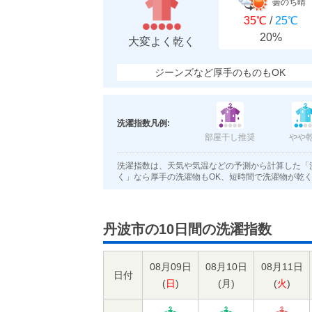
曇のち晴
35℃
/
25℃
20%
大変よく乾く
ジーンズなど厚手のものもOK
洗濯指数凡例:
部屋干し推奨
やや
洗濯指数は、天気や気温などの予測から計算した「
く」なら厚手の洗濯物もOK、短時間で洗濯物が乾
丹波市の10日間の洗濯指数
08月09日
08月10日
08月11日
日付
(
日
)
(
月
)
(
火
)