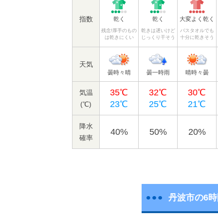
指数
乾く
乾く
大変よく乾く
残念!厚手のもの
乾きは遅いけど
バスタオルでも
は乾きにくい
じっくり干そう
十分に乾きそう
天気
曇時々晴
曇一時雨
晴時々曇
35℃
32℃
30℃
気温
23℃
25℃
21℃
(℃)
降水
40%
50%
20%
確率
丹波市の6