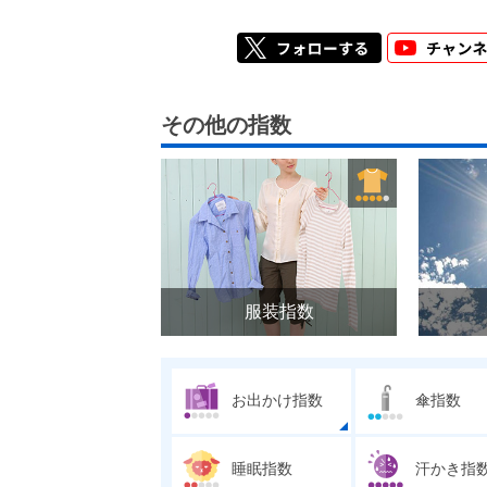
その他の指数
服装指数
お出かけ指数
傘指数
睡眠指数
汗かき指