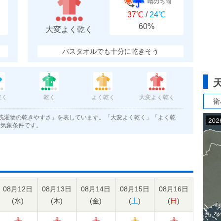
晴のち雨
37℃
/
24℃
60%
大変よく乾く
バスタオルでも十分に乾きそう
乾く
乾く
よく乾く
大変よく乾く
衛
洗濯物の乾きやすさ」を表しています。「大変よく乾く」「よく乾
く気象条件です。
08月12日
08月13日
08月14日
08月15日
08月16日
(
水
)
(
木
)
(
金
)
(
土
)
(
日
)