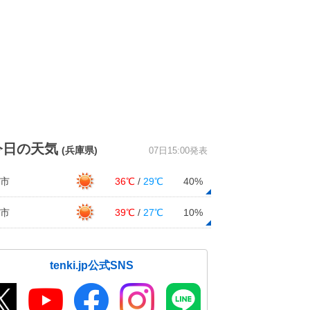
今日の天気
(兵庫県)
07日15:00発表
市
36℃
/
29℃
40%
市
39℃
/
27℃
10%
tenki.jp公式SNS