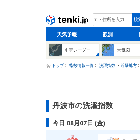
tenki.jp
検
天気予報
観測
雨雲レーダー
天気図
トップ
指数情報一覧
洗濯指数
近畿地方
丹波市の洗濯指数
今日 08月07日
(
金
)