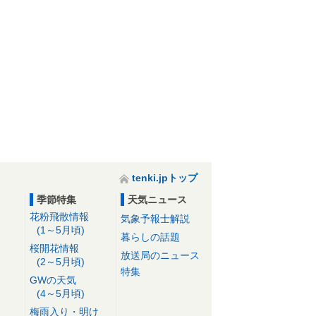
tenki.jpトップ
季節特集
天気ニュース
花粉飛散情報
気象予報士解説
(1～5月頃)
暮らしの話題
桜開花情報
放送局のニュース
(2～5月頃)
特集
GWの天気
(4～5月頃)
梅雨入り・明け