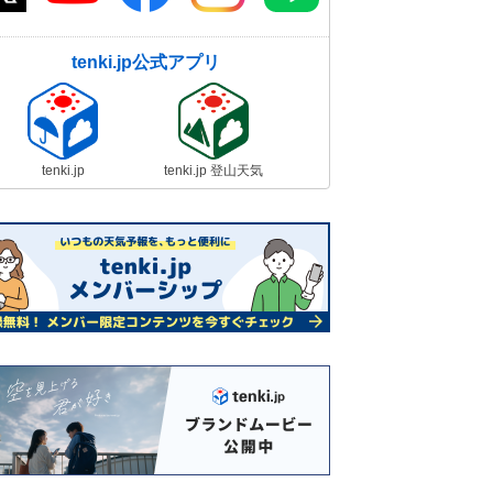
tenki.jp公式アプリ
tenki.jp
tenki.jp 登山天気