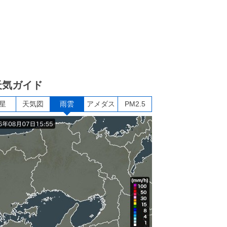
天気ガイド
星
天気図
雨雲
アメダス
PM2.5