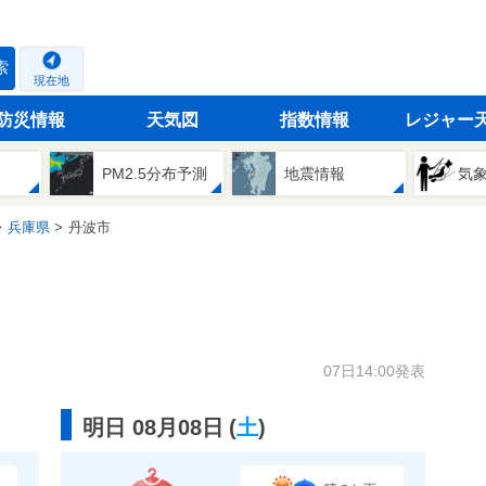
索
現在地
防災情報
天気図
指数情報
レジャー
PM2.5分布予測
地震情報
気
兵庫県
丹波市
07日14:00発表
明日 08月08日
(
土
)