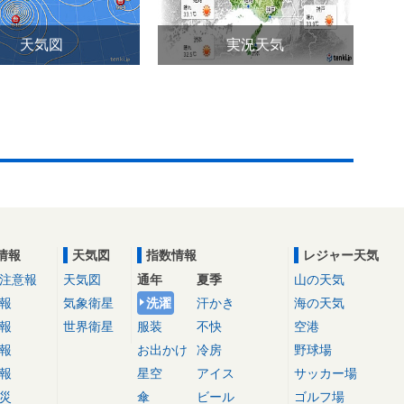
天気図
実況天気
情報
天気図
指数情報
レジャー天気
注意報
天気図
通年
夏季
山の天気
報
気象衛星
洗濯
汗かき
海の天気
報
世界衛星
服装
不快
空港
報
お出かけ
冷房
野球場
報
星空
アイス
サッカー場
災
傘
ビール
ゴルフ場