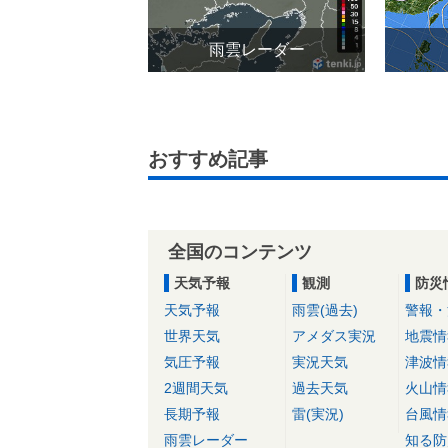
雨雲レーダー
おすすめ記事
全国のコンテンツ
天気予報
観測
防災
天気予報
雨雲(過去)
警報・
世界天気
アメダス実況
地震情
気圧予報
実況天気
津波情
2週間天気
過去天気
火山情
長期予報
雷(実況)
台風情
雨雲レーダー
知る防