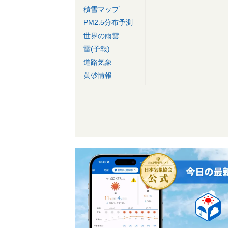
積雪マップ
PM2.5分布予測
世界の雨雲
雷(予報)
道路気象
黄砂情報