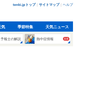
tenki.jpトップ
｜
サイトマップ
｜
ヘルプ
天気
季節特集
天気ニュース
象予報士の解説
熱中症情報
注目