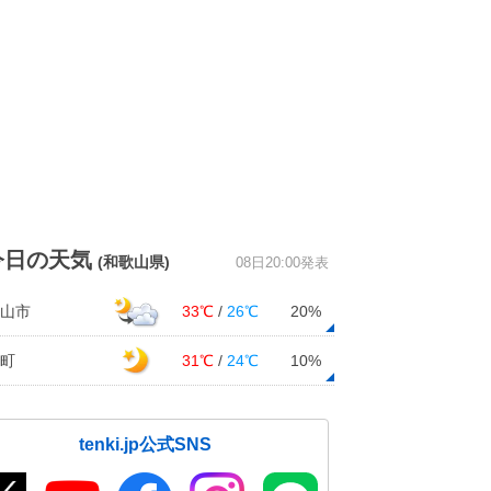
今日の天気
(和歌山県)
08日20:00発表
山市
33℃
/
26℃
20%
町
31℃
/
24℃
10%
tenki.jp公式SNS