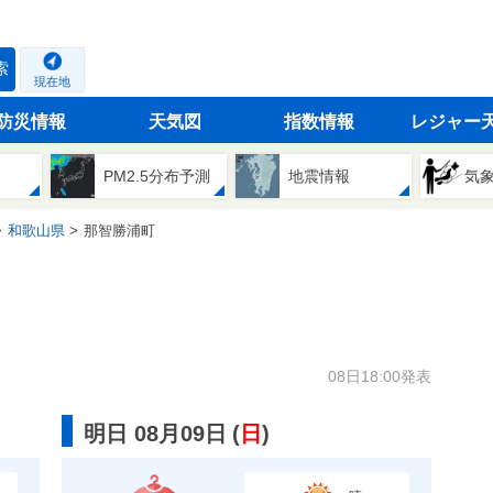
索
現在地
防災情報
天気図
指数情報
レジャー
PM2.5分布予測
地震情報
気
和歌山県
那智勝浦町
08日18:00発表
明日 08月09日
(
日
)