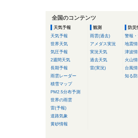
全国のコンテンツ
天気予報
観測
防災
天気予報
雨雲(過去)
警報・
世界天気
アメダス実況
地震情
気圧予報
実況天気
津波情
2週間天気
過去天気
火山情
長期予報
雷(実況)
台風情
雨雲レーダー
知る防
積雪マップ
PM2.5分布予測
世界の雨雲
雷(予報)
道路気象
黄砂情報