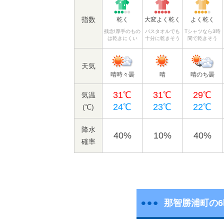
指数
乾く
大変よく乾く
よく乾く
残念!厚手のもの
バスタオルでも
Tシャツなら3時
は乾きにくい
十分に乾きそう
間で乾きそう
天気
晴時々曇
晴
晴のち曇
31℃
31℃
29℃
気温
24℃
23℃
22℃
(℃)
降水
40%
10%
40%
確率
那智勝浦町の