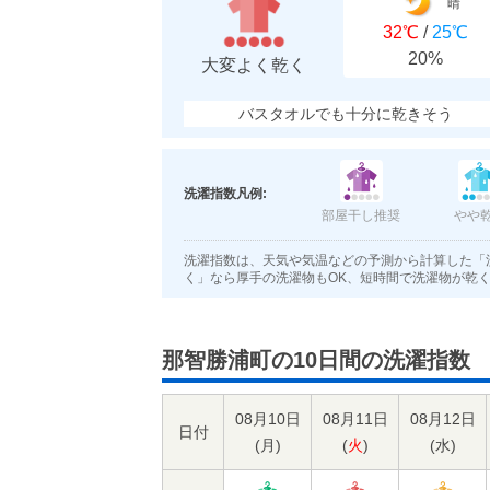
晴
32℃
/
25℃
20%
大変よく乾く
バスタオルでも十分に乾きそう
洗濯指数凡例:
部屋干し推奨
やや
洗濯指数は、天気や気温などの予測から計算した「
く」なら厚手の洗濯物もOK、短時間で洗濯物が乾
那智勝浦町の10日間の洗濯指数
08月10日
08月11日
08月12日
日付
(
月
)
(
火
)
(
水
)