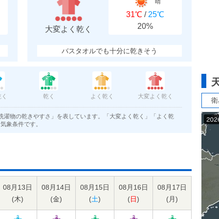
晴
31℃
/
25℃
20%
大変よく乾く
バスタオルでも十分に乾きそう
乾く
乾く
よく乾く
大変よく乾く
衛
洗濯物の乾きやすさ」を表しています。「大変よく乾く」「よく乾
く気象条件です。
08月13日
08月14日
08月15日
08月16日
08月17日
(
木
)
(
金
)
(
土
)
(
日
)
(
月
)