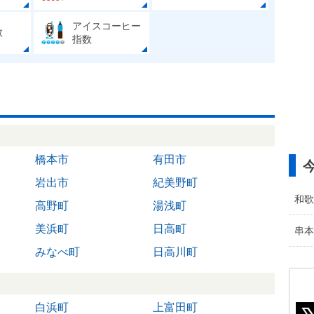
アイスコーヒー
数
指数
橋本市
有田市
岩出市
紀美野町
和歌
高野町
湯浅町
美浜町
日高町
串本
みなべ町
日高川町
白浜町
上富田町