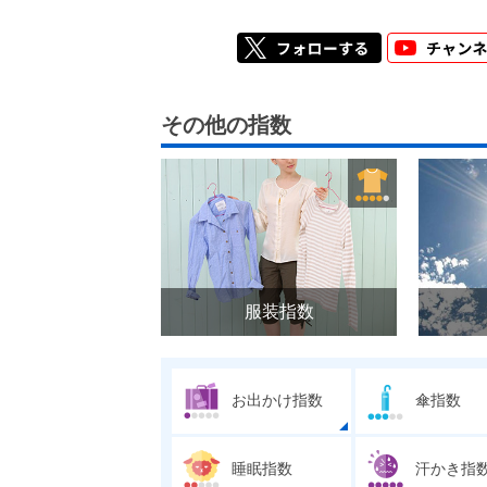
その他の指数
服装指数
お出かけ指数
傘指数
睡眠指数
汗かき指