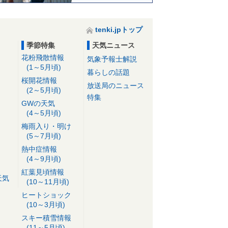
tenki.jpトップ
季節特集
天気ニュース
花粉飛散情報
気象予報士解説
(1～5月頃)
暮らしの話題
桜開花情報
放送局のニュース
(2～5月頃)
特集
GWの天気
(4～5月頃)
梅雨入り・明け
(5～7月頃)
熱中症情報
(4～9月頃)
紅葉見頃情報
天気
(10～11月頃)
ヒートショック
(10～3月頃)
スキー積雪情報
(11～5月頃)