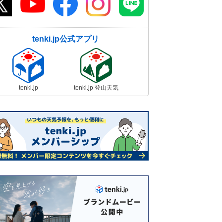
tenki.jp公式アプリ
tenki.jp
tenki.jp 登山天気