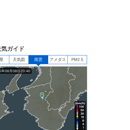
天気ガイド
星
天気図
雨雲
アメダス
PM2.5