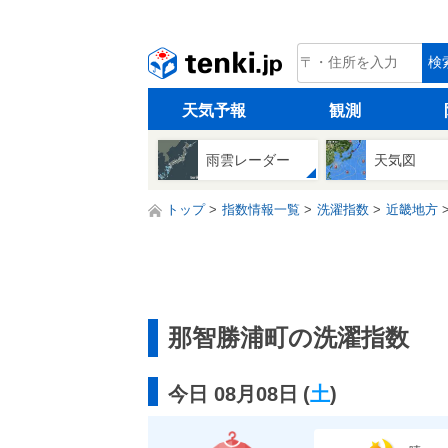
tenki.jp
検
天気予報
観測
雨雲レーダー
天気図
トップ
指数情報一覧
洗濯指数
近畿地方
那智勝浦町の洗濯指数
今日 08月08日
(
土
)