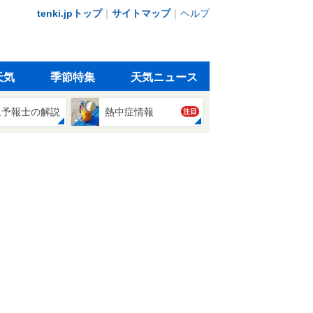
tenki.jpトップ
｜
サイトマップ
｜
ヘルプ
天気
季節特集
天気ニュース
象予報士の解説
熱中症情報
注目