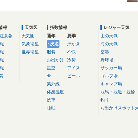
情報
天気図
指数情報
レジャー天気
注意報
天気図
通年
夏季
山の天気
報
気象衛星
洗濯
汗かき
海の天気
報
世界衛星
服装
不快
空港
報
お出かけ
冷房
野球場
報
星空
アイス
サッカー場
災
傘
ビール
ゴルフ場
紫外線
キャンプ場
体感温度
競馬・競艇・競輪
洗車
釣り
睡眠
お出かけスポット