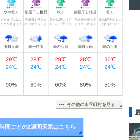
やや乾く
部屋干し推奨
乾く
部屋干し推奨
乾く
夕方までにはな
乾燥機を使わな
乾きは遅いけど
乾燥機を使って
残念!厚手のもの
んとか乾きそう
いと乾かないよ
じっくり干そう
ようやく乾きそ
は乾きにくい
う
雨時々曇
曇一時雨
曇のち雨
曇時々雨
曇のち雨
29℃
28℃
29℃
28℃
30℃
24℃
24℃
24℃
24℃
24℃
90%
80%
60%
80%
50%
その他の市区町村を見る
6時間ごとの2週間天気はこちら