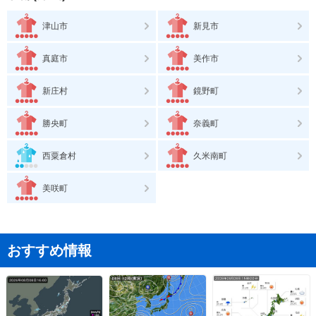
津山市
新見市
真庭市
美作市
新庄村
鏡野町
勝央町
奈義町
西粟倉村
久米南町
美咲町
おすすめ情報