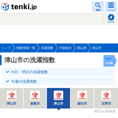
tenki.jp
検索
メニュー
現在地
トップ
指数情報一覧
洗濯指数
中国地方
岡山県
津山市
津山市の洗濯指数
その他
今日・明日の洗濯指数
今週の洗濯指数
岡山市
倉敷市
津山市
総社市
玉野市
08日14:00発表