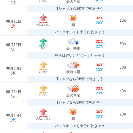
曇のち晴
よく乾く
(
月
)
Tシャツなら3時間で乾きそう
32℃
10
08月11日
%
20℃
晴
大変よく乾く
(
火
)
バスタオルでも十分に乾きそう
32℃
50
08月12日
%
22℃
曇一時雨
乾く
(
水
)
乾きは遅いけどじっくり干そう
34℃
30
08月13日
%
23℃
曇時々晴
よく乾く
(
木
)
Tシャツなら3時間で乾きそう
33℃
40
08月14日
%
23℃
曇のち晴
よく乾く
(
金
)
Tシャツなら3時間で乾きそう
36℃
20
08月15日
%
22℃
晴
大変よく乾く
(
土
)
バスタオルでも十分に乾きそう