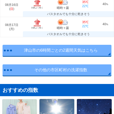
35℃
40
08月16日
%
22℃
晴時々曇
大変よく乾く
(
日
)
バスタオルでも十分に乾きそう
35℃
40
08月17日
%
22℃
晴時々曇
大変よく乾く
(
月
)
バスタオルでも十分に乾きそう
津山市の6時間ごとの2週間天気はこちら
その他の市区町村の洗濯指数
おすすめの指数