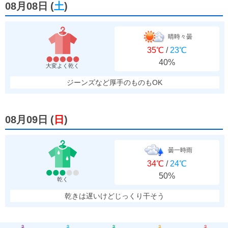
08月08日
(
土
)
晴時々曇
35℃
/
23℃
40%
大変よく乾く
ジーンズなど厚手のものもOK
08月09日
(
日
)
曇一時雨
34℃
/
24℃
50%
乾く
乾きは遅いけどじっくり干そう