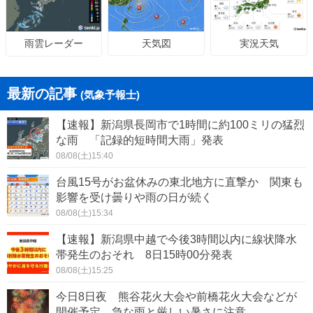
天気図
実況天気
雨雲レーダー
最新の記事
(気象予報士)
【速報】新潟県長岡市で1時間に約100ミリの猛烈
な雨 「記録的短時間大雨」発表
08/08(土)15:40
台風15号がお盆休みの東北地方に直撃か 関東も
影響を受け曇りや雨の日が続く
08/08(土)15:34
【速報】新潟県中越で今後3時間以内に線状降水
帯発生のおそれ 8日15時00分発表
08/08(土)15:25
今日8日夜 熊谷花火大会や前橋花火大会などが
開催予定 急な雨と厳しい暑さに注意