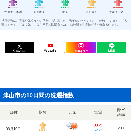
部屋干し推奨
やや乾く
乾く
よく乾く
大変よく乾く
洗濯指数は、天気や気温などの予測から計算した「洗濯物の乾きやすさ」を表しています。「大
変よく乾く」「よく乾く」なら厚手の洗濯物もOK、短時間で洗濯物が乾く気象条件です。
津山市の10日間の洗濯指数
降水
日付
指数
天気
気温
確率
33℃
20
08月10日
%
24℃