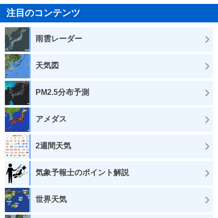
注目のコンテンツ
雨雲レーダー
天気図
PM2.5分布予測
アメダス
2週間天気
気象予報士のポイント解説
世界天気