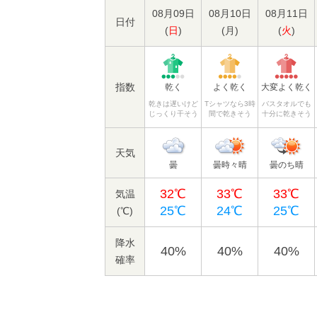
08月09日
08月10日
08月11日
日付
(
日
)
(
月
)
(
火
)
指数
乾く
よく乾く
大変よく乾く
乾きは遅いけど
Tシャツなら3時
バスタオルでも
じっくり干そう
間で乾きそう
十分に乾きそう
天気
曇
曇時々晴
曇のち晴
32℃
33℃
33℃
気温
25℃
24℃
25℃
(℃)
降水
40%
40%
40%
確率