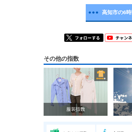
高知市の6
その他の指数
服装指数