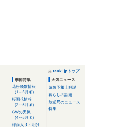
tenki.jpトップ
季節特集
天気ニュース
花粉飛散情報
気象予報士解説
(1～5月頃)
暮らしの話題
桜開花情報
放送局のニュース
(2～5月頃)
特集
GWの天気
(4～5月頃)
梅雨入り・明け