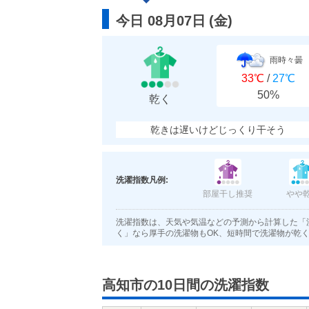
今日 08月07日
(
金
)
雨時々曇
33℃
/
27℃
50%
乾く
乾きは遅いけどじっくり干そう
洗濯指数凡例:
部屋干し推奨
やや
洗濯指数は、天気や気温などの予測から計算した「
く」なら厚手の洗濯物もOK、短時間で洗濯物が乾
高知市の10日間の洗濯指数