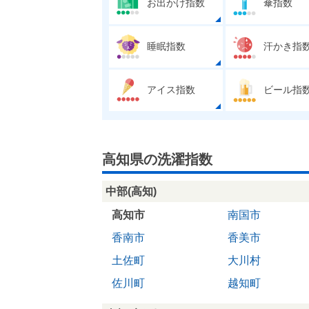
お出かけ指数
傘指数
睡眠指数
汗かき指
アイス指数
ビール指
高知県の洗濯指数
中部(高知)
高知市
南国市
香南市
香美市
土佐町
大川村
佐川町
越知町