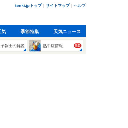
tenki.jpトップ
｜
サイトマップ
｜
ヘルプ
天気
季節特集
天気ニュース
象予報士の解説
熱中症情報
注目