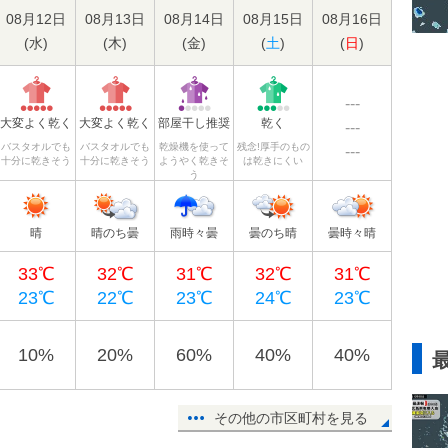
08月12日
08月13日
08月14日
08月15日
08月16日
(
水
)
(
木
)
(
金
)
(
土
)
(
日
)
---
大変よく乾く
大変よく乾く
部屋干し推奨
乾く
---
バスタオルでも
バスタオルでも
乾燥機を使って
残念!厚手のもの
---
十分に乾きそう
十分に乾きそう
ようやく乾きそ
は乾きにくい
う
晴
晴のち曇
雨時々曇
曇のち晴
曇時々晴
33℃
32℃
31℃
32℃
31℃
23℃
22℃
23℃
24℃
23℃
10%
20%
60%
40%
40%
その他の市区町村を見る