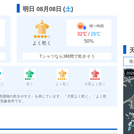
明日 08月08日
(
土
)
晴一時雨
32℃
/
26℃
50%
よく乾く
Tシャツなら3時間で乾きそう
衛
乾く
乾く
よく乾く
大変よく乾く
洗濯物の乾きやすさ」を表しています。「大変よく乾く」「よく乾
く気象条件です。