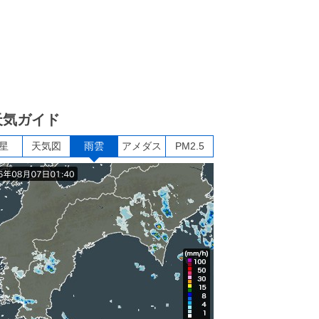
天気ガイド
星
天気図
雨雲
アメダス
PM2.5