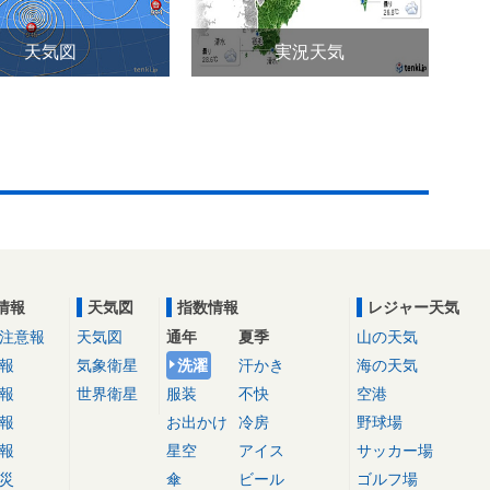
天気図
実況天気
情報
天気図
指数情報
レジャー天気
注意報
天気図
通年
夏季
山の天気
報
気象衛星
洗濯
汗かき
海の天気
報
世界衛星
服装
不快
空港
報
お出かけ
冷房
野球場
報
星空
アイス
サッカー場
災
傘
ビール
ゴルフ場