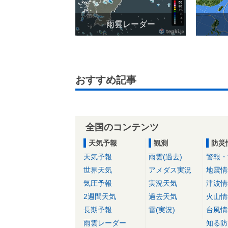
雨雲レーダー
おすすめ記事
全国のコンテンツ
天気予報
観測
防災
天気予報
雨雲(過去)
警報・
世界天気
アメダス実況
地震情
気圧予報
実況天気
津波情
2週間天気
過去天気
火山情
長期予報
雷(実況)
台風情
雨雲レーダー
知る防