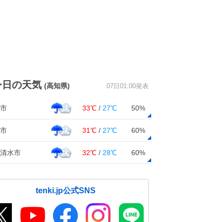
今日の天気
(高知県)
07日01:00発表
市
33℃
/
27℃
50%
市
31℃
/
27℃
60%
清水市
32℃
/
28℃
60%
tenki.jp公式SNS