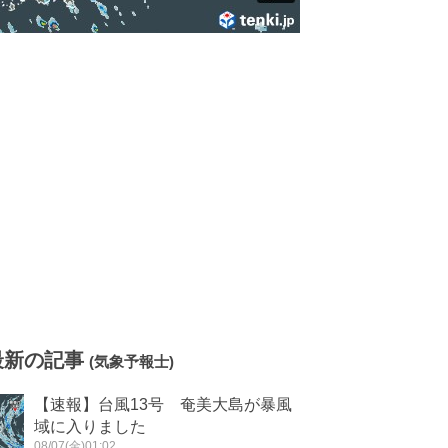
最新の記事
(気象予報士)
【速報】台風13号 奄美大島が暴風
域に入りました
08/07(金)01:02