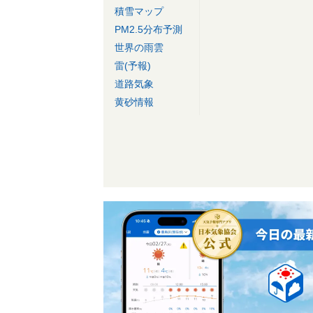
積雪マップ
PM2.5分布予測
世界の雨雲
雷(予報)
道路気象
黄砂情報