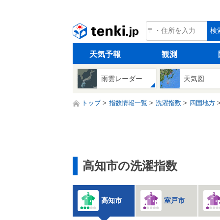
tenki.jp
検
天気予報
観測
雨雲レーダー
天気図
トップ
指数情報一覧
洗濯指数
四国地方
高知市の洗濯指数
高知市
室戸市