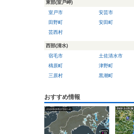
東部(室戸岬)
室戸市
安芸市
田野町
安田町
芸西村
西部(清水)
宿毛市
土佐清水市
檮原町
津野町
三原村
黒潮町
おすすめ情報