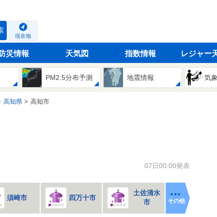
索
現在地
防災情報
天気図
指数情報
レジャー
PM2.5分布予測
地震情報
気
高知県
高知市
07日00:00発表
土佐清水
須崎市
四万十市
その他
市