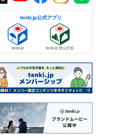
tenki.jp公式アプリ
tenki.jp
tenki.jp 登山天気