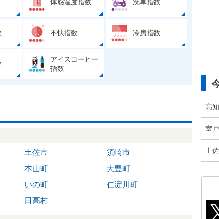
体感温度指数
洗車指数
数
不快指数
冷房指数
アイスコーヒー
数
指数
高知
室戸
土佐
土佐市
須崎市
本山町
大豊町
いの町
仁淀川町
日高村