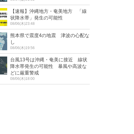
【速報】沖縄地方・奄美地方 「線
状降水帯」発生の可能性
08/06(木)23:48
熊本県で震度4の地震 津波の心配な
し
08/06(木)19:56
台風13号は沖縄・奄美に接近 線状
降水帯発生の可能性 暴風や高波な
どに厳重警戒
08/06(木)18:00