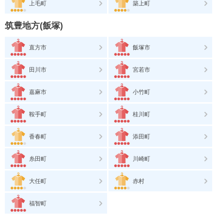
上毛町
築上町
筑豊地方(飯塚)
直方市
飯塚市
田川市
宮若市
嘉麻市
小竹町
鞍手町
桂川町
香春町
添田町
糸田町
川崎町
大任町
赤村
福智町