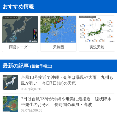
おすすめ情報
天気図
実況天気
雨雲レーダー
最新の記事
(気象予報士)
台風13号接近で沖縄・奄美は暴風や大雨 九州も
風が強い 今日7日(金)の天気
08/07(金)07:10
7日は台風13号が沖縄や奄美に最接近 線状降水
帯発生のおそれ 長時間の暴風・高波
08/07(金)06:05