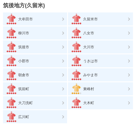
筑後地方(久留米)
大牟田市
久留米市
柳川市
八女市
筑後市
大川市
小郡市
うきは市
朝倉市
みやま市
筑前町
東峰村
大刀洗町
大木町
広川町