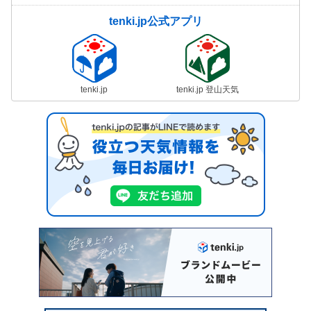
tenki.jp公式アプリ
tenki.jp
tenki.jp 登山天気