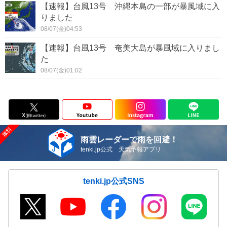
【速報】台風13号 沖縄本島の一部が暴風域に入
りました
08/07(金)04:53
【速報】台風13号 奄美大島が暴風域に入りまし
た
08/07(金)01:02
雨雲レーダーで雨を回避！
tenki.jp公式 天気予報アプリ
tenki.jp公式SNS