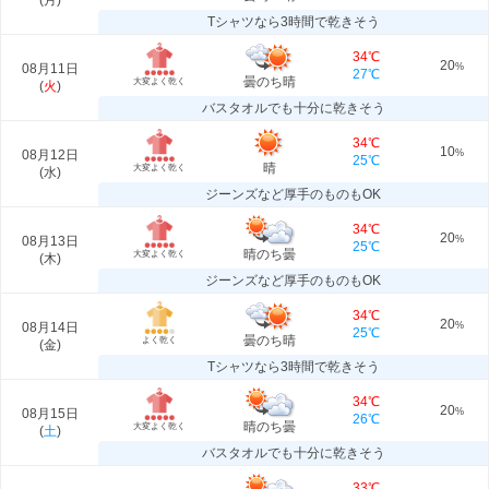
(
月
)
Tシャツなら3時間で乾きそう
34℃
20
08月11日
%
27℃
曇のち晴
大変よく乾く
(
火
)
バスタオルでも十分に乾きそう
34℃
10
08月12日
%
25℃
晴
大変よく乾く
(
水
)
ジーンズなど厚手のものもOK
34℃
20
08月13日
%
25℃
晴のち曇
大変よく乾く
(
木
)
ジーンズなど厚手のものもOK
34℃
20
08月14日
%
25℃
曇のち晴
よく乾く
(
金
)
Tシャツなら3時間で乾きそう
34℃
20
08月15日
%
26℃
晴のち曇
大変よく乾く
(
土
)
バスタオルでも十分に乾きそう
33℃