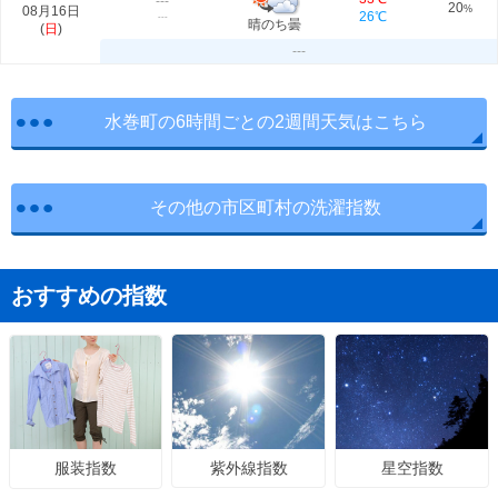
---
20
08月16日
%
26℃
---
晴のち曇
(
日
)
---
水巻町の6時間ごとの2週間天気はこちら
その他の市区町村の洗濯指数
おすすめの指数
紫外線指数
星空指数
服装指数