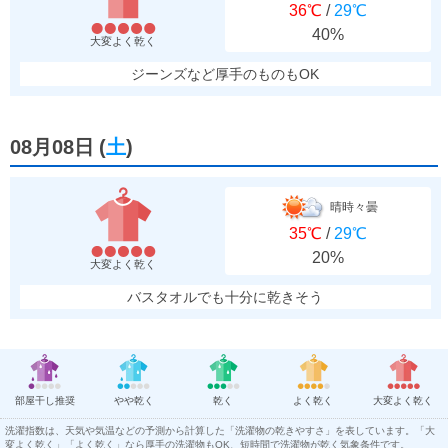
36℃
/
29℃
40%
大変よく乾く
ジーンズなど厚手のものもOK
08月08日
(
土
)
晴時々曇
35℃
/
29℃
20%
大変よく乾く
バスタオルでも十分に乾きそう
部屋干し推奨
やや乾く
乾く
よく乾く
大変よく乾く
洗濯指数は、天気や気温などの予測から計算した「洗濯物の乾きやすさ」を表しています。「大
変よく乾く」「よく乾く」なら厚手の洗濯物もOK、短時間で洗濯物が乾く気象条件です。