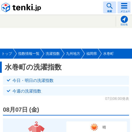
tenki.jp
検索
メニュー
現在地
トップ
指数情報一覧
洗濯指数
九州地方
福岡県
水巻町
水巻町の洗濯指数
今日・明日の洗濯指数
今週の洗濯指数
07日06:00発表
08月07日
(
金
)
晴