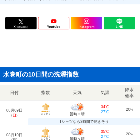
水巻町の10日間の洗濯指数
降水
日付
指数
天気
気温
確率
34℃
20
08月09日
%
27℃
曇時々晴
よく乾く
(
日
)
Tシャツなら3時間で乾きそう
35℃
20
08月10日
%
27℃
曇時々晴
よく乾く