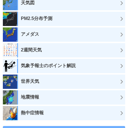
天気図
PM2.5分布予測
アメダス
2週間天気
気象予報士のポイント解説
世界天気
地震情報
熱中症情報