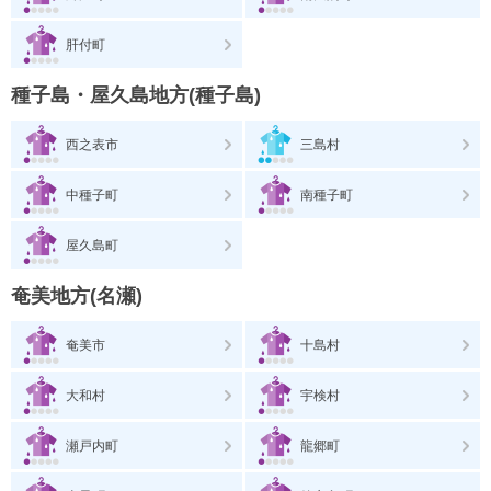
肝付町
種子島・屋久島地方(種子島)
西之表市
三島村
中種子町
南種子町
屋久島町
奄美地方(名瀬)
奄美市
十島村
大和村
宇検村
瀬戸内町
龍郷町