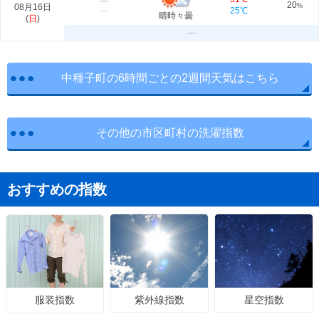
---
20
08月16日
%
25℃
---
晴時々曇
(
日
)
---
中種子町の6時間ごとの2週間天気はこちら
その他の市区町村の洗濯指数
おすすめの指数
紫外線指数
星空指数
服装指数