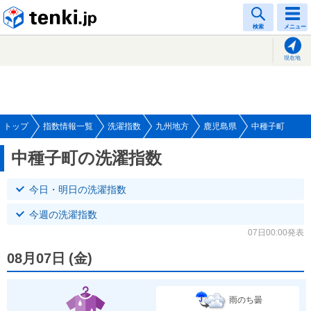
tenki.jp
検索
メニュー
現在地
トップ
指数情報一覧
洗濯指数
九州地方
鹿児島県
中種子町
中種子町の洗濯指数
今日・明日の洗濯指数
今週の洗濯指数
07日00:00発表
08月07日
(
金
)
雨のち曇