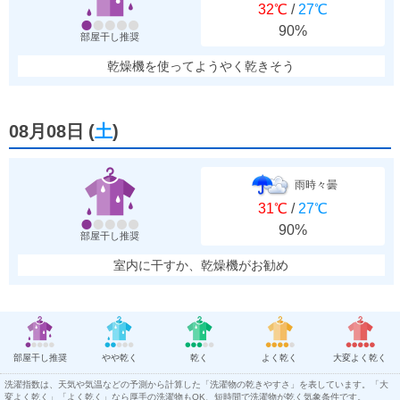
32℃
/
27℃
90%
部屋干し推奨
乾燥機を使ってようやく乾きそう
08月08日
(
土
)
雨時々曇
31℃
/
27℃
90%
部屋干し推奨
室内に干すか、乾燥機がお勧め
部屋干し推奨
やや乾く
乾く
よく乾く
大変よく乾く
洗濯指数は、天気や気温などの予測から計算した「洗濯物の乾きやすさ」を表しています。「大
変よく乾く」「よく乾く」なら厚手の洗濯物もOK、短時間で洗濯物が乾く気象条件です。