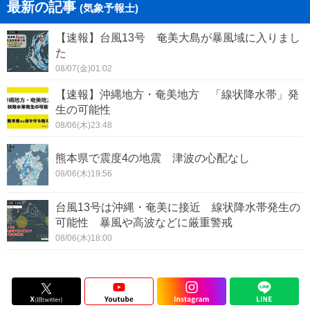
最新の記事
(気象予報士)
【速報】台風13号 奄美大島が暴風域に入りまし
た
08/07(金)01:02
【速報】沖縄地方・奄美地方 「線状降水帯」発
生の可能性
08/06(木)23:48
熊本県で震度4の地震 津波の心配なし
08/06(木)19:56
台風13号は沖縄・奄美に接近 線状降水帯発生の
可能性 暴風や高波などに厳重警戒
08/06(木)18:00