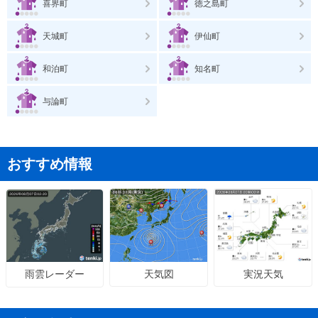
喜界町
徳之島町
天城町
伊仙町
和泊町
知名町
与論町
おすすめ情報
天気図
実況天気
雨雲レーダー