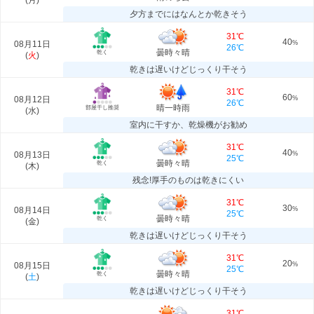
(
月
)
夕方までにはなんとか乾きそう
31℃
40
08月11日
%
26℃
曇時々晴
乾く
(
火
)
乾きは遅いけどじっくり干そう
31℃
60
08月12日
%
26℃
晴一時雨
部屋干し推奨
(
水
)
室内に干すか、乾燥機がお勧め
31℃
40
08月13日
%
25℃
曇時々晴
乾く
(
木
)
残念!厚手のものは乾きにくい
31℃
30
08月14日
%
25℃
曇時々晴
乾く
(
金
)
乾きは遅いけどじっくり干そう
31℃
20
08月15日
%
25℃
曇時々晴
乾く
(
土
)
乾きは遅いけどじっくり干そう
31℃