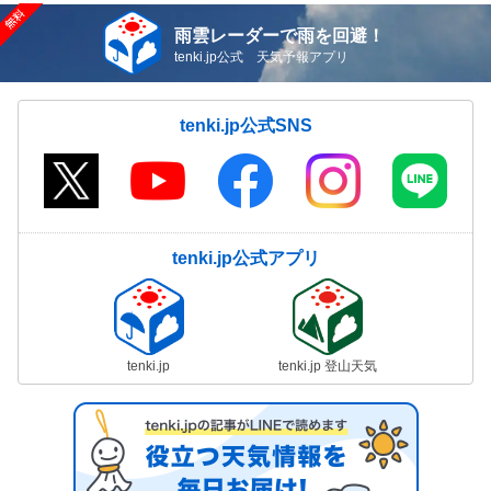
雨雲レーダーで雨を回避！
tenki.jp公式 天気予報アプリ
tenki.jp公式SNS
tenki.jp公式アプリ
tenki.jp
tenki.jp 登山天気