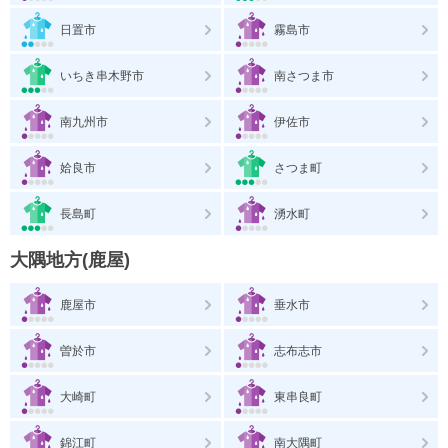
日置市
霧島市
いちき串木野市
南さつま市
南九州市
伊佐市
姶良市
さつま町
長島町
湧水町
大隅地方(鹿屋)
鹿屋市
垂水市
曽於市
志布志市
大崎町
東串良町
錦江町
南大隅町