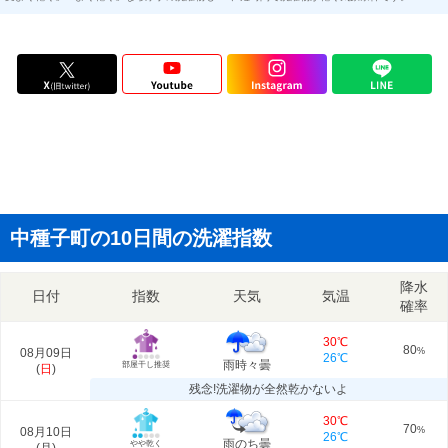
中種子町の10日間の洗濯指数
降水
日付
指数
天気
気温
確率
30℃
80
08月09日
%
26℃
雨時々曇
部屋干し推奨
(
日
)
残念!洗濯物が全然乾かないよ
30℃
70
08月10日
%
26℃
雨のち曇
やや乾く