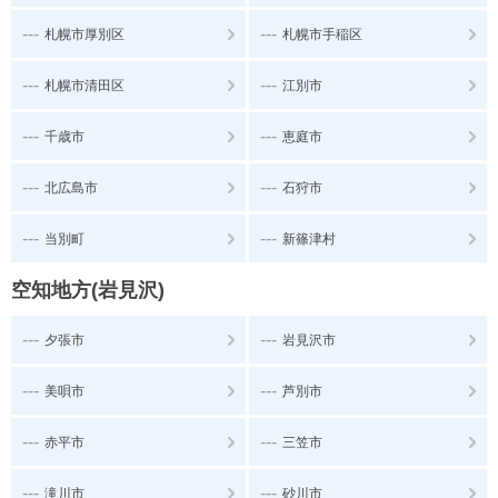
---
---
札幌市厚別区
札幌市手稲区
---
---
札幌市清田区
江別市
---
---
千歳市
恵庭市
---
---
北広島市
石狩市
---
---
当別町
新篠津村
空知地方(岩見沢)
---
---
夕張市
岩見沢市
---
---
美唄市
芦別市
---
---
赤平市
三笠市
---
---
滝川市
砂川市