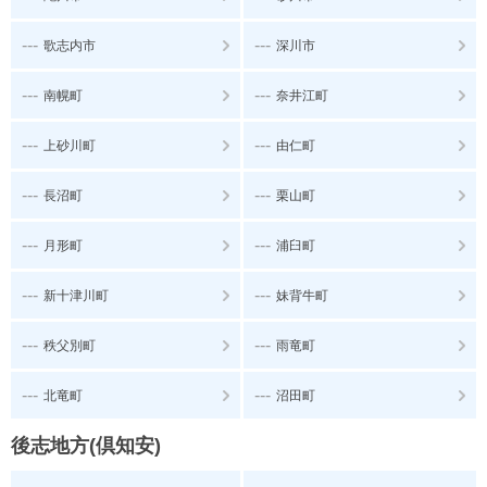
---
---
歌志内市
深川市
---
---
南幌町
奈井江町
---
---
上砂川町
由仁町
---
---
長沼町
栗山町
---
---
月形町
浦臼町
---
---
新十津川町
妹背牛町
---
---
秩父別町
雨竜町
---
---
北竜町
沼田町
後志地方(倶知安)