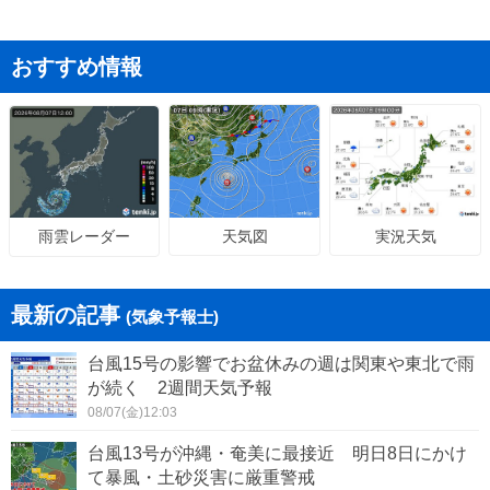
おすすめ情報
天気図
実況天気
雨雲レーダー
最新の記事
(気象予報士)
台風15号の影響でお盆休みの週は関東や東北で雨
が続く 2週間天気予報
08/07(金)12:03
台風13号が沖縄・奄美に最接近 明日8日にかけ
て暴風・土砂災害に厳重警戒