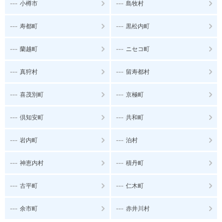
---
---
小樽市
島牧村
---
---
寿都町
黒松内町
---
---
蘭越町
ニセコ町
---
---
真狩村
留寿都村
---
---
喜茂別町
京極町
---
---
倶知安町
共和町
---
---
岩内町
泊村
---
---
神恵内村
積丹町
---
---
古平町
仁木町
---
---
余市町
赤井川村