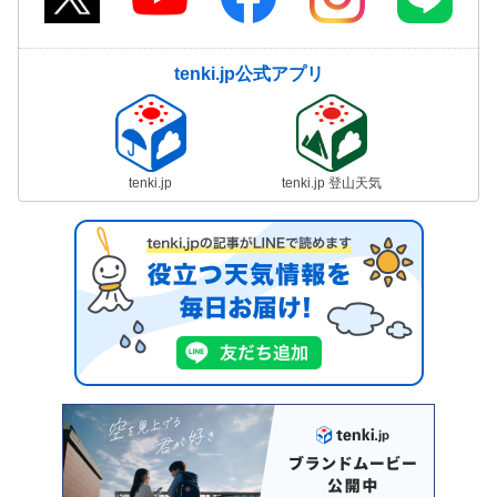
tenki.jp公式アプリ
tenki.jp
tenki.jp 登山天気