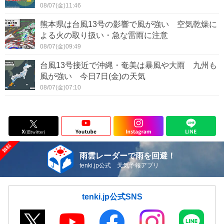
08/07(金)11:46
熊本県は台風13号の影響で風が強い 空気乾燥に
よる火の取り扱い・急な雷雨に注意
08/07(金)09:49
台風13号接近で沖縄・奄美は暴風や大雨 九州も
風が強い 今日7日(金)の天気
08/07(金)07:10
雨雲レーダーで雨を回避！
tenki.jp公式 天気予報アプリ
tenki.jp公式SNS