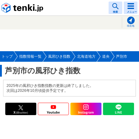
tenki.jp
検索
メニュー
現在地
トップ
指数情報一覧
風邪ひき指数
北海道地方
道央
芦別市
芦別市の風邪ひき指数
2025年の風邪ひき指数指数の更新は終了しました。
次回は2026年10月頃提供予定です。