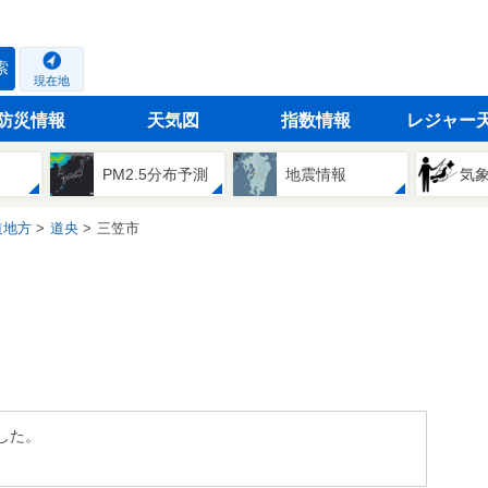
索
現在地
防災情報
天気図
指数情報
レジャー
PM2.5分布予測
地震情報
気
道地方
道央
三笠市
した。