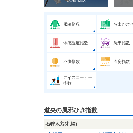
服装指数
お出かけ
体感温度指数
洗車指数
不快指数
冷房指数
アイスコーヒー
指数
道央の風邪ひき指数
石狩地方(札幌)