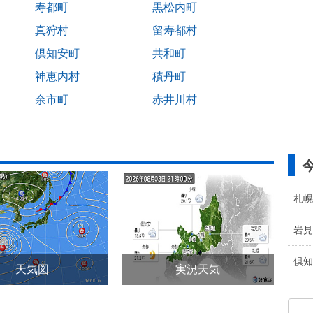
寿都町
黒松内町
真狩村
留寿都村
倶知安町
共和町
神恵内村
積丹町
余市町
赤井川村
札幌
岩見
倶知
天気図
実況天気