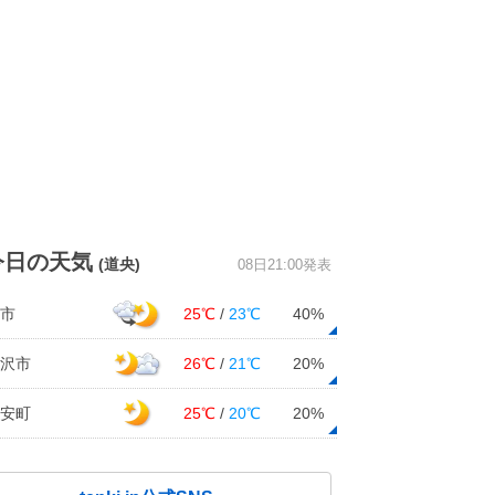
今日の天気
(道央)
08日21:00発表
市
25℃
/
23℃
40%
沢市
26℃
/
21℃
20%
安町
25℃
/
20℃
20%