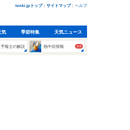
tenki.jpトップ
｜
サイトマップ
｜
ヘルプ
天気
季節特集
天気ニュース
象予報士の解説
熱中症情報
注目