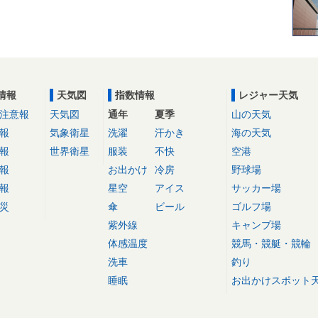
情報
天気図
指数情報
レジャー天気
注意報
天気図
通年
夏季
山の天気
報
気象衛星
洗濯
汗かき
海の天気
報
世界衛星
服装
不快
空港
報
お出かけ
冷房
野球場
報
星空
アイス
サッカー場
災
傘
ビール
ゴルフ場
紫外線
キャンプ場
体感温度
競馬・競艇・競輪
洗車
釣り
睡眠
お出かけスポット