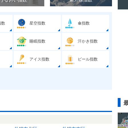
指数
星空指数
傘指数
睡眠指数
汗かき指数
アイス指数
ビール指数