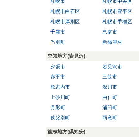
札幌市
札幌市中央区
札幌市白石区
札幌市豊平区
札幌市厚別区
札幌市手稲区
千歳市
恵庭市
当別町
新篠津村
空知地方(岩見沢)
夕張市
岩見沢市
赤平市
三笠市
歌志内市
深川市
上砂川町
由仁町
月形町
浦臼町
秩父別町
雨竜町
後志地方(倶知安)