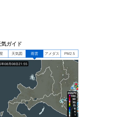
天気ガイド
星
天気図
雨雲
アメダス
PM2.5