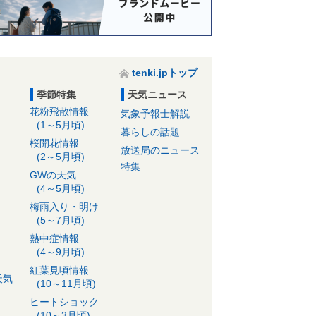
tenki.jpトップ
季節特集
天気ニュース
花粉飛散情報
気象予報士解説
(1～5月頃)
暮らしの話題
桜開花情報
放送局のニュース
(2～5月頃)
特集
GWの天気
(4～5月頃)
梅雨入り・明け
(5～7月頃)
熱中症情報
(4～9月頃)
紅葉見頃情報
天気
(10～11月頃)
ヒートショック
(10～3月頃)