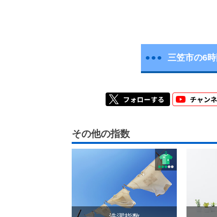
三笠市の6
その他の指数
洗濯指数