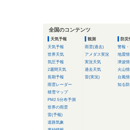
全国のコンテンツ
天気予報
観測
防災
天気予報
雨雲(過去)
警報・
世界天気
アメダス実況
地震情
気圧予報
実況天気
津波情
2週間天気
過去天気
火山情
長期予報
雷(実況)
台風情
雨雲レーダー
知る防
積雪マップ
PM2.5分布予測
世界の雨雲
雷(予報)
道路気象
黄砂情報