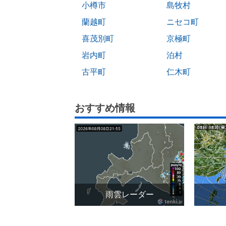
小樽市
島牧村
蘭越町
ニセコ町
喜茂別町
京極町
岩内町
泊村
古平町
仁木町
おすすめ情報
雨雲レーダー