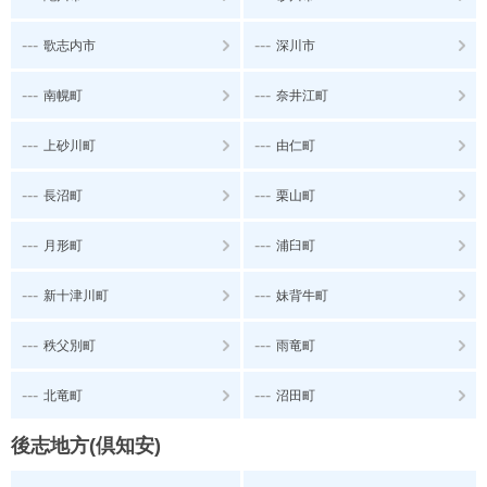
---
---
歌志内市
深川市
---
---
南幌町
奈井江町
---
---
上砂川町
由仁町
---
---
長沼町
栗山町
---
---
月形町
浦臼町
---
---
新十津川町
妹背牛町
---
---
秩父別町
雨竜町
---
---
北竜町
沼田町
後志地方(倶知安)