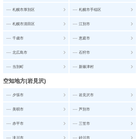
---
---
札幌市厚別区
札幌市手稲区
---
---
札幌市清田区
江別市
---
---
千歳市
恵庭市
---
---
北広島市
石狩市
---
---
当別町
新篠津村
空知地方(岩見沢)
---
---
夕張市
岩見沢市
---
---
美唄市
芦別市
---
---
赤平市
三笠市
---
---
滝川市
砂川市