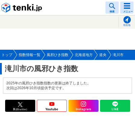
tenki.jp
検索
メニュー
現在地
トップ
指数情報一覧
風邪ひき指数
北海道地方
道央
滝川市
滝川市の風邪ひき指数
2025年の風邪ひき指数指数の更新は終了しました。
次回は2026年10月頃提供予定です。