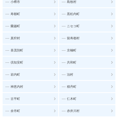
---
---
小樽市
島牧村
---
---
寿都町
黒松内町
---
---
蘭越町
ニセコ町
---
---
真狩村
留寿都村
---
---
喜茂別町
京極町
---
---
倶知安町
共和町
---
---
岩内町
泊村
---
---
神恵内村
積丹町
---
---
古平町
仁木町
---
---
余市町
赤井川村