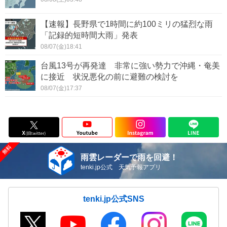
【速報】長野県で1時間に約100ミリの猛烈な雨
「記録的短時間大雨」発表
08/07(金)18:41
台風13号が再発達 非常に強い勢力で沖縄・奄美
に接近 状況悪化の前に避難の検討を
08/07(金)17:37
雨雲レーダーで雨を回避！
tenki.jp公式 天気予報アプリ
tenki.jp公式SNS