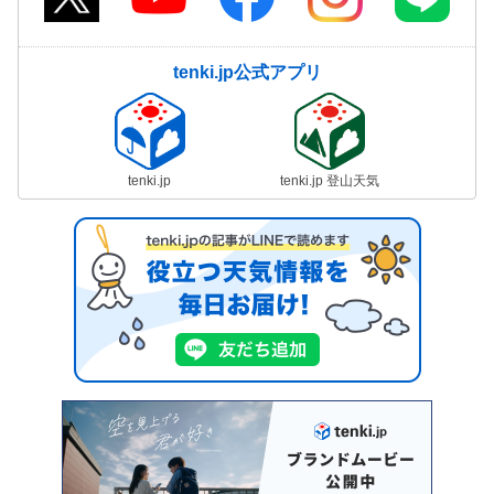
tenki.jp公式アプリ
tenki.jp
tenki.jp 登山天気