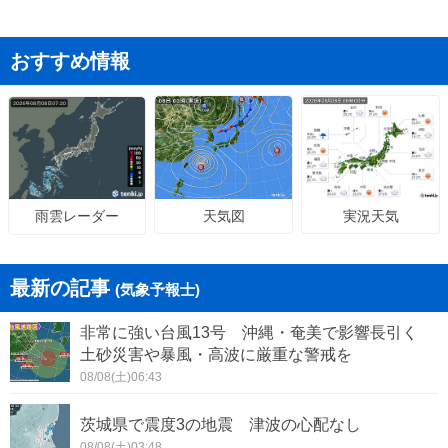
おすすめ情報
天気図
実況天気
雨雲レーダー
最新の記事
(気象予報士)
非常に強い台風13号 沖縄・奄美で影響長引く
土砂災害や暴風・高波に厳重な警戒を
08/08(土)06:43
茨城県で震度3の地震 津波の心配なし
08/08(土)03:48