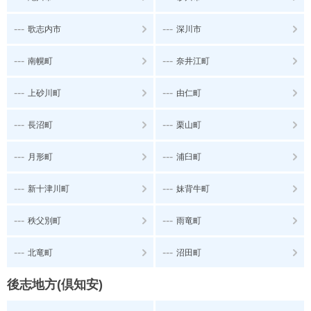
---
---
歌志内市
深川市
---
---
南幌町
奈井江町
---
---
上砂川町
由仁町
---
---
長沼町
栗山町
---
---
月形町
浦臼町
---
---
新十津川町
妹背牛町
---
---
秩父別町
雨竜町
---
---
北竜町
沼田町
後志地方(倶知安)