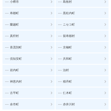
---
---
小樽市
島牧村
---
---
寿都町
黒松内町
---
---
蘭越町
ニセコ町
---
---
真狩村
留寿都村
---
---
喜茂別町
京極町
---
---
倶知安町
共和町
---
---
岩内町
泊村
---
---
神恵内村
積丹町
---
---
古平町
仁木町
---
---
余市町
赤井川村