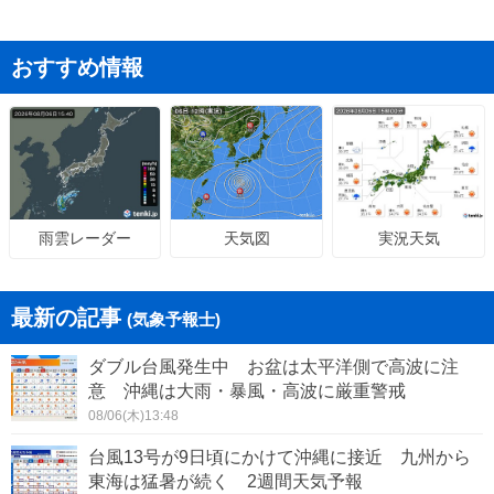
おすすめ情報
天気図
実況天気
雨雲レーダー
最新の記事
(気象予報士)
ダブル台風発生中 お盆は太平洋側で高波に注
意 沖縄は大雨・暴風・高波に厳重警戒
08/06(木)13:48
台風13号が9日頃にかけて沖縄に接近 九州から
東海は猛暑が続く 2週間天気予報