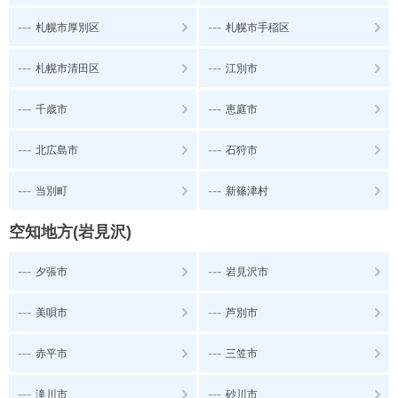
---
---
札幌市厚別区
札幌市手稲区
---
---
札幌市清田区
江別市
---
---
千歳市
恵庭市
---
---
北広島市
石狩市
---
---
当別町
新篠津村
空知地方(岩見沢)
---
---
夕張市
岩見沢市
---
---
美唄市
芦別市
---
---
赤平市
三笠市
---
---
滝川市
砂川市