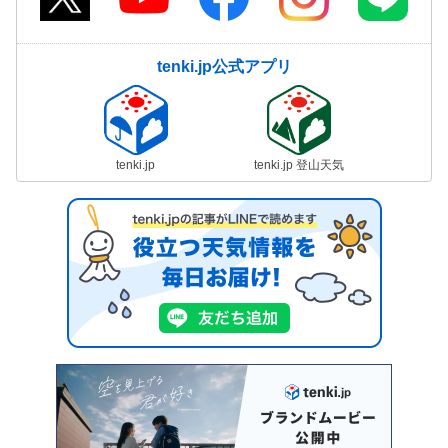
tenki.jp公式アプリ
tenki.jp
tenki.jp 登山天気