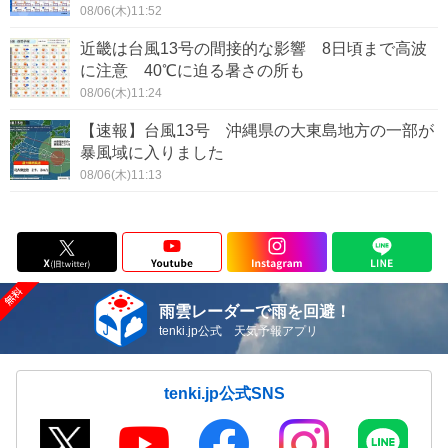
08/06(木)11:52
近畿は台風13号の間接的な影響 8日頃まで高波
に注意 40℃に迫る暑さの所も
08/06(木)11:24
【速報】台風13号 沖縄県の大東島地方の一部が
暴風域に入りました
08/06(木)11:13
雨雲レーダーで雨を回避！
tenki.jp公式 天気予報アプリ
tenki.jp公式SNS