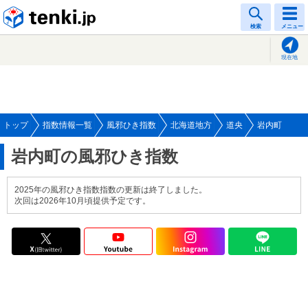
tenki.jp
検索
メニュー
現在地
トップ
指数情報一覧
風邪ひき指数
北海道地方
道央
岩内町
岩内町の風邪ひき指数
2025年の風邪ひき指数指数の更新は終了しました。
次回は2026年10月頃提供予定です。