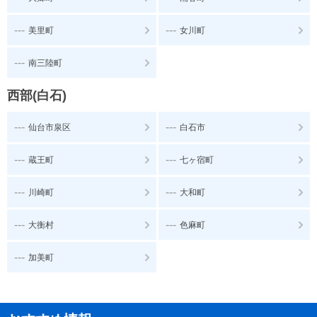
---
---
美里町
女川町
---
南三陸町
西部(白石)
---
---
仙台市泉区
白石市
---
---
蔵王町
七ヶ宿町
---
---
川崎町
大和町
---
---
大衡村
色麻町
---
加美町