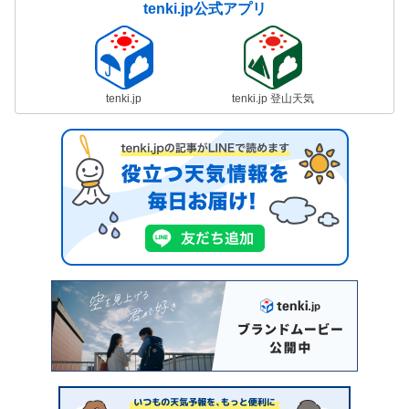
tenki.jp公式アプリ
tenki.jp
tenki.jp 登山天気