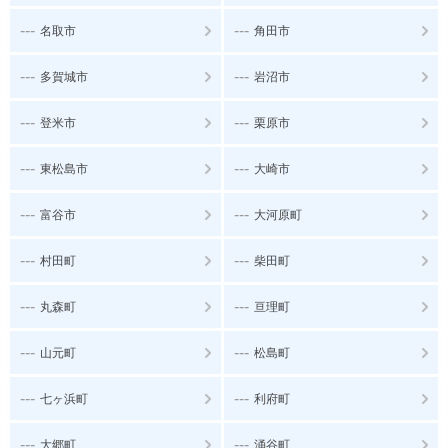
---
---
名取市
角田市
---
---
多賀城市
岩沼市
---
---
登米市
栗原市
---
---
東松島市
大崎市
---
---
富谷市
大河原町
---
---
村田町
柴田町
---
---
丸森町
亘理町
---
---
山元町
松島町
---
---
七ヶ浜町
利府町
---
---
大郷町
涌谷町