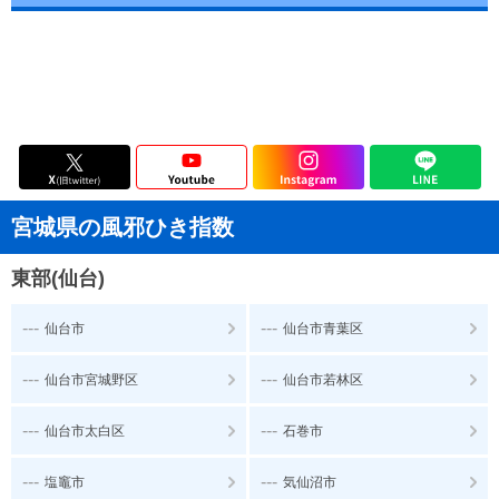
宮城県の風邪ひき指数
東部(仙台)
---
---
仙台市
仙台市青葉区
---
---
仙台市宮城野区
仙台市若林区
---
---
仙台市太白区
石巻市
---
---
塩竈市
気仙沼市