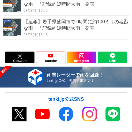
な雨 「記録的短時間大雨」発表
08/08(土)16:55
【速報】岩手県盛岡市で1時間に約100ミリの猛烈
な雨 「記録的短時間大雨」発表
08/08(土)16:46
雨雲レーダーで雨を回避！
tenki.jp公式 天気予報アプリ
tenki.jp公式SNS