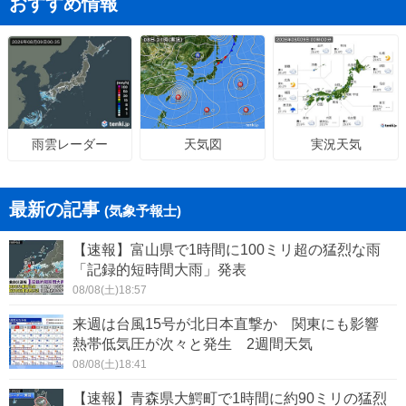
おすすめ情報
天気図
実況天気
雨雲レーダー
最新の記事
(気象予報士)
【速報】富山県で1時間に100ミリ超の猛烈な雨
「記録的短時間大雨」発表
08/08(土)18:57
来週は台風15号が北日本直撃か 関東にも影響
熱帯低気圧が次々と発生 2週間天気
08/08(土)18:41
【速報】青森県大鰐町で1時間に約90ミリの猛烈