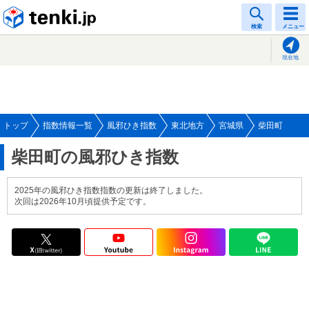
tenki.jp
検索
メニュー
現在地
トップ
指数情報一覧
風邪ひき指数
東北地方
宮城県
柴田町
柴田町の風邪ひき指数
2025年の風邪ひき指数指数の更新は終了しました。
次回は2026年10月頃提供予定です。