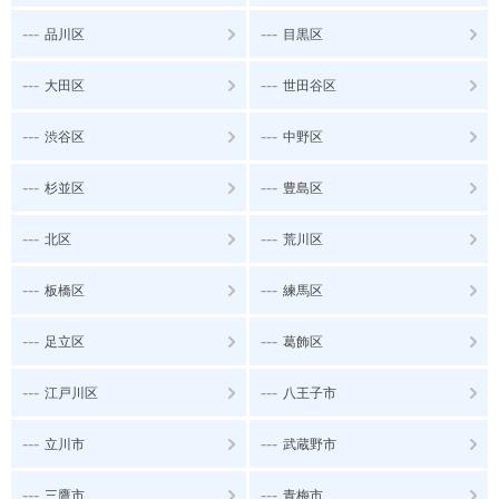
---
---
品川区
目黒区
---
---
大田区
世田谷区
---
---
渋谷区
中野区
---
---
杉並区
豊島区
---
---
北区
荒川区
---
---
板橋区
練馬区
---
---
足立区
葛飾区
---
---
江戸川区
八王子市
---
---
立川市
武蔵野市
---
---
三鷹市
青梅市