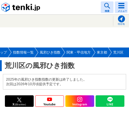
tenki.jp
検索
メニュー
現在地
ップ
指数情報一覧
風邪ひき指数
関東・甲信地方
東京都
荒川区
荒川区の風邪ひき指数
2025年の風邪ひき指数指数の更新は終了しました。
次回は2026年10月頃提供予定です。