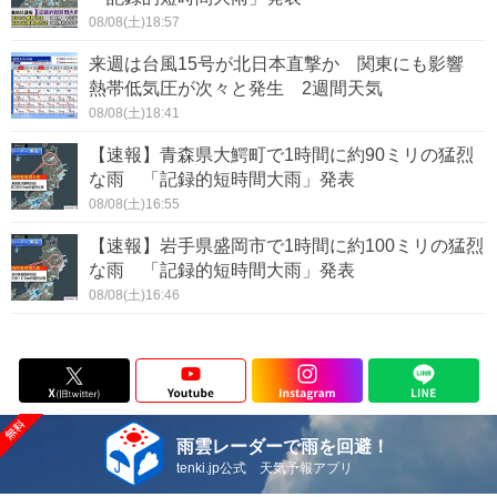
08/08(土)18:57
来週は台風15号が北日本直撃か 関東にも影響
熱帯低気圧が次々と発生 2週間天気
08/08(土)18:41
【速報】青森県大鰐町で1時間に約90ミリの猛烈
な雨 「記録的短時間大雨」発表
08/08(土)16:55
【速報】岩手県盛岡市で1時間に約100ミリの猛烈
な雨 「記録的短時間大雨」発表
08/08(土)16:46
雨雲レーダーで雨を回避！
tenki.jp公式 天気予報アプリ