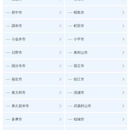
---
---
府中市
昭島市
---
---
調布市
町田市
---
---
小金井市
小平市
---
---
日野市
東村山市
---
---
国分寺市
国立市
---
---
福生市
狛江市
---
---
東大和市
清瀬市
---
---
東久留米市
武蔵村山市
---
---
多摩市
稲城市