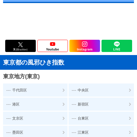
東京都の風邪ひき指数
東京地方(東京)
---
---
千代田区
中央区
---
---
港区
新宿区
---
---
文京区
台東区
---
---
墨田区
江東区