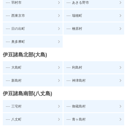
---
---
羽村市
あきる野市
---
---
西東京市
瑞穂町
---
---
日の出町
檜原村
---
奥多摩町
伊豆諸島北部(大島)
---
---
大島町
利島村
---
---
新島村
神津島村
伊豆諸島南部(八丈島)
---
---
三宅村
御蔵島村
---
---
八丈町
青ヶ島村