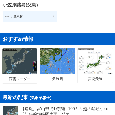
小笠原諸島(父島)
---
小笠原村
おすすめ情報
天気図
実況天気
雨雲レーダー
最新の記事
(気象予報士)
【速報】富山県で1時間に100ミリ超の猛烈な雨
「記録的短時間大雨」発表