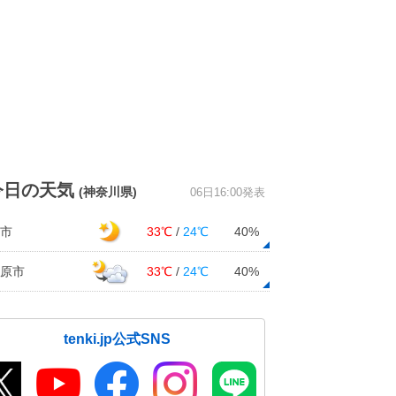
今日の天気
(神奈川県)
06日16:00発表
市
33℃
/
24℃
40%
原市
33℃
/
24℃
40%
tenki.jp公式SNS