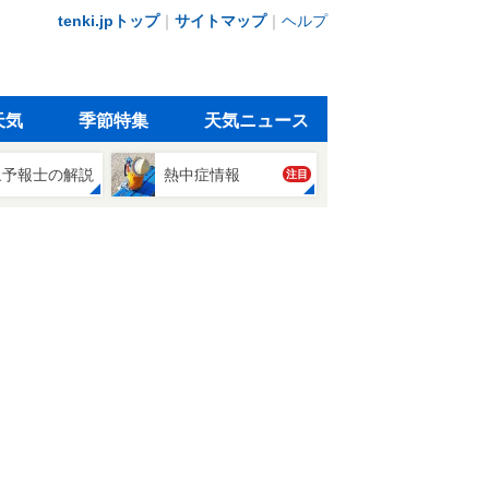
tenki.jpトップ
｜
サイトマップ
｜
ヘルプ
天気
季節特集
天気ニュース
象予報士の解説
熱中症情報
注目