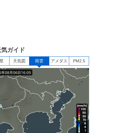
天気ガイド
星
天気図
雨雲
アメダス
PM2.5