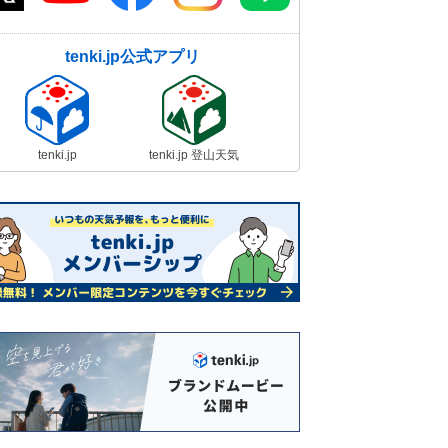
tenki.jp公式アプリ
tenki.jp
tenki.jp 登山天気