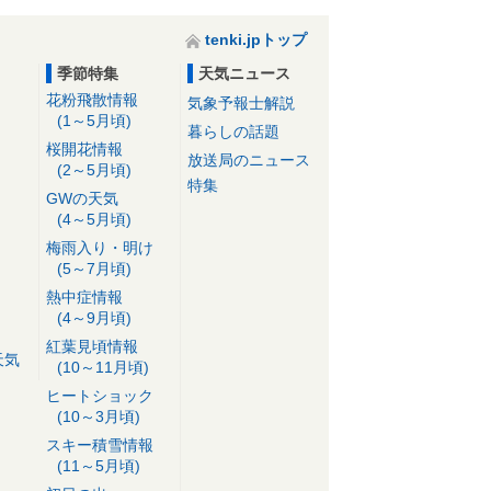
tenki.jpトップ
季節特集
天気ニュース
花粉飛散情報
気象予報士解説
(1～5月頃)
暮らしの話題
桜開花情報
放送局のニュース
(2～5月頃)
特集
GWの天気
(4～5月頃)
梅雨入り・明け
(5～7月頃)
熱中症情報
(4～9月頃)
紅葉見頃情報
天気
(10～11月頃)
ヒートショック
(10～3月頃)
スキー積雪情報
(11～5月頃)