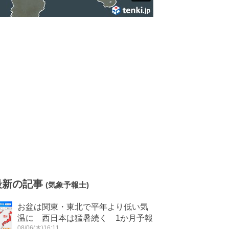
最新の記事
(気象予報士)
お盆は関東・東北で平年より低い気
温に 西日本は猛暑続く 1か月予報
08/06(木)16:11