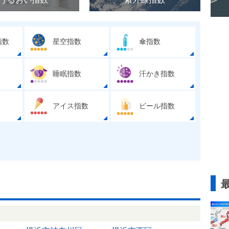
指数
星空指数
傘指数
睡眠指数
汗かき指数
アイス指数
ビール指数