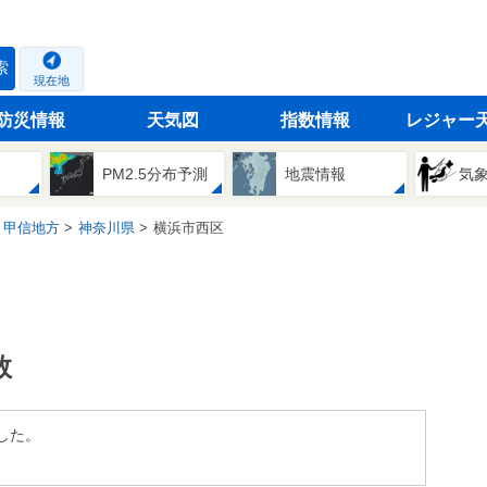
索
現在地
防災情報
天気図
指数情報
レジャー
PM2.5分布予測
地震情報
気
・甲信地方
神奈川県
横浜市西区
数
した。