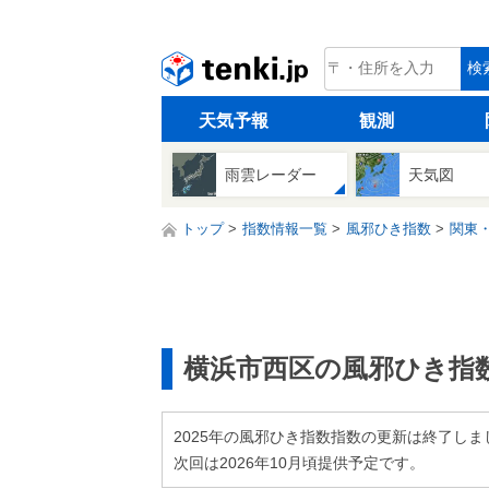
tenki.jp
検
天気予報
観測
雨雲レーダー
天気図
トップ
指数情報一覧
風邪ひき指数
関東
横浜市西区の風邪ひき指
2025年の風邪ひき指数指数の更新は終了しま
次回は2026年10月頃提供予定です。