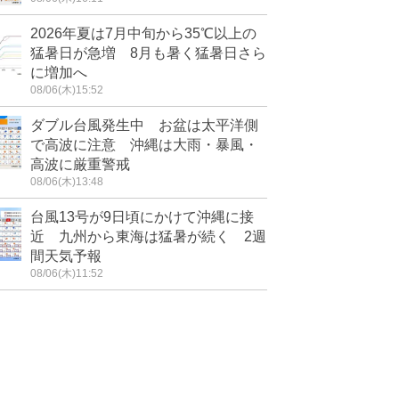
2026年夏は7月中旬から35℃以上の
猛暑日が急増 8月も暑く猛暑日さら
に増加へ
08/06(木)15:52
ダブル台風発生中 お盆は太平洋側
で高波に注意 沖縄は大雨・暴風・
高波に厳重警戒
08/06(木)13:48
台風13号が9日頃にかけて沖縄に接
近 九州から東海は猛暑が続く 2週
間天気予報
08/06(木)11:52