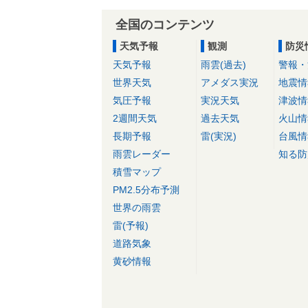
全国のコンテンツ
天気予報
観測
防災
天気予報
雨雲(過去)
警報・
世界天気
アメダス実況
地震情
気圧予報
実況天気
津波情
2週間天気
過去天気
火山情
長期予報
雷(実況)
台風情
雨雲レーダー
知る防
積雪マップ
PM2.5分布予測
世界の雨雲
雷(予報)
道路気象
黄砂情報