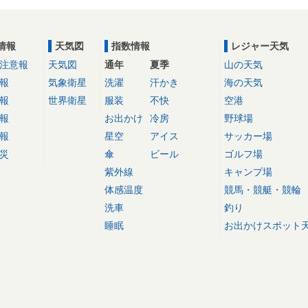
情報
天気図
指数情報
レジャー天気
注意報
天気図
通年
夏季
山の天気
報
気象衛星
洗濯
汗かき
海の天気
報
世界衛星
服装
不快
空港
報
お出かけ
冷房
野球場
報
星空
アイス
サッカー場
災
傘
ビール
ゴルフ場
紫外線
キャンプ場
体感温度
競馬・競艇・競輪
洗車
釣り
睡眠
お出かけスポット