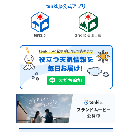
tenki.jp公式アプリ
tenki.jp
tenki.jp 登山天気