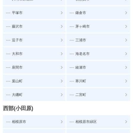
---
---
平塚市
鎌倉市
---
---
藤沢市
茅ヶ崎市
---
---
逗子市
三浦市
---
---
大和市
海老名市
---
---
座間市
綾瀬市
---
---
葉山町
寒川町
---
---
大磯町
二宮町
西部(小田原)
---
---
相模原市
相模原市緑区