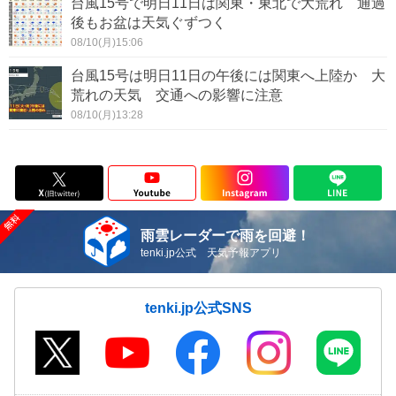
台風15号で明日11日は関東・東北で大荒れ 通過
後もお盆は天気ぐずつく
08/10(月)15:06
台風15号は明日11日の午後には関東へ上陸か 大
荒れの天気 交通への影響に注意
08/10(月)13:28
雨雲レーダーで雨を回避！
tenki.jp公式 天気予報アプリ
tenki.jp公式SNS