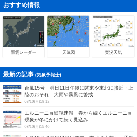
おすすめ情報
天気図
実況天気
雨雲レーダー
最新の記事
(気象予報士)
台風15号 明日11日午後に関東や東北に接近・上
陸のおそれ 大雨や暴風に警戒
08/10(月)18:12
エルニーニョ監視速報 春から続くエルニーニョ
現象が冬にかけて続く見込み
08/10(月)15:40