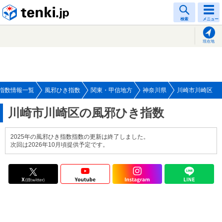
tenki.jp
検索
メニュー
現在地
指数情報一覧
風邪ひき指数
関東・甲信地方
神奈川県
川崎市川崎区
川崎市川崎区の風邪ひき指数
2025年の風邪ひき指数指数の更新は終了しました。
次回は2026年10月頃提供予定です。