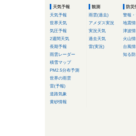
天気予報
観測
防災
天気予報
雨雲(過去)
警報・
世界天気
アメダス実況
地震情
気圧予報
実況天気
津波情
2週間天気
過去天気
火山情
長期予報
雷(実況)
台風情
雨雲レーダー
知る防
積雪マップ
PM2.5分布予測
世界の雨雲
雷(予報)
道路気象
黄砂情報