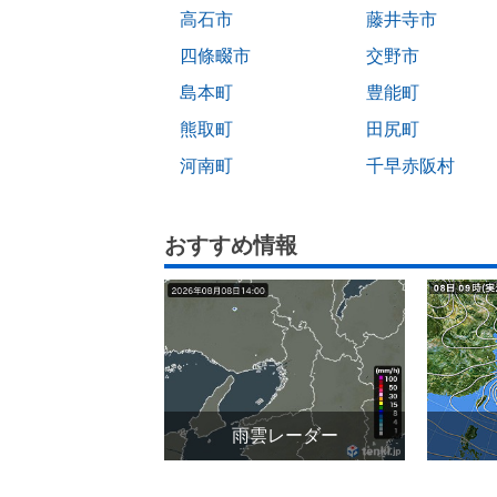
高石市
藤井寺市
四條畷市
交野市
島本町
豊能町
熊取町
田尻町
河南町
千早赤阪村
おすすめ情報
雨雲レーダー