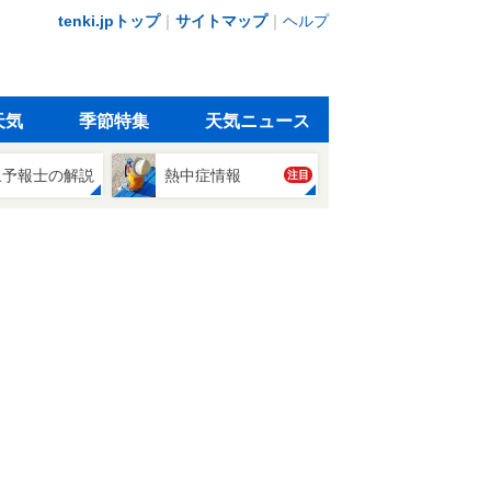
tenki.jpトップ
｜
サイトマップ
｜
ヘルプ
天気
季節特集
天気ニュース
象予報士の解説
熱中症情報
注目