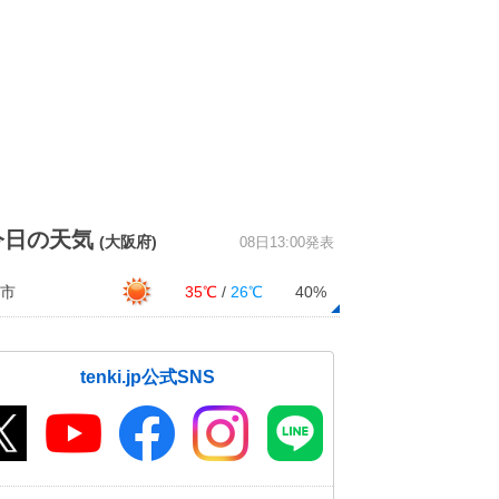
今日の天気
(大阪府)
08日13:00発表
市
35℃
/
26℃
40%
tenki.jp公式SNS