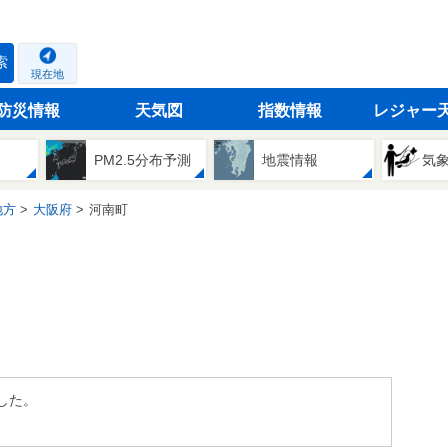
索
現在地
防災情報
天気図
指数情報
レジャー
PM2.5分布予測
地震情報
気
地方
大阪府
河南町
した。