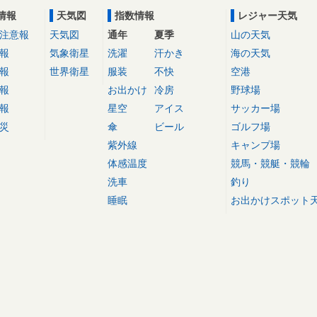
情報
天気図
指数情報
レジャー天気
注意報
天気図
通年
夏季
山の天気
報
気象衛星
洗濯
汗かき
海の天気
報
世界衛星
服装
不快
空港
報
お出かけ
冷房
野球場
報
星空
アイス
サッカー場
災
傘
ビール
ゴルフ場
紫外線
キャンプ場
体感温度
競馬・競艇・競輪
洗車
釣り
睡眠
お出かけスポット