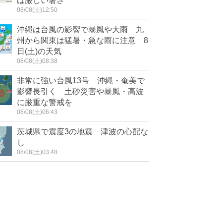
は厳しい暑さ
08/08(土)12:50
沖縄は台風の影響で暴風や大雨 九
州から関東は猛暑・急な雨に注意 8
日(土)の天気
08/08(土)08:38
非常に強い台風13号 沖縄・奄美で
影響長引く 土砂災害や暴風・高波
に厳重な警戒を
08/08(土)06:43
茨城県で震度3の地震 津波の心配な
し
08/08(土)03:48