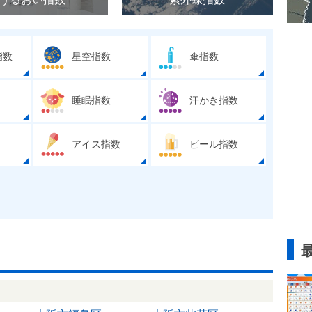
指数
星空指数
傘指数
睡眠指数
汗かき指数
アイス指数
ビール指数