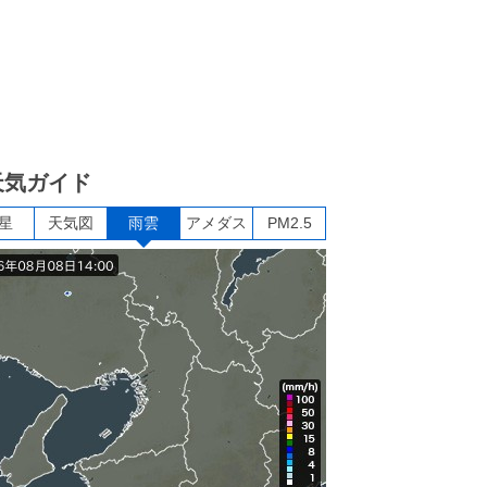
天気ガイド
星
天気図
雨雲
アメダス
PM2.5