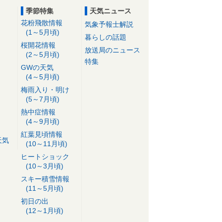
季節特集
天気ニュース
花粉飛散情報
気象予報士解説
(1～5月頃)
暮らしの話題
桜開花情報
放送局のニュース
(2～5月頃)
特集
GWの天気
(4～5月頃)
梅雨入り・明け
(5～7月頃)
熱中症情報
(4～9月頃)
紅葉見頃情報
天気
(10～11月頃)
ヒートショック
(10～3月頃)
スキー積雪情報
(11～5月頃)
初日の出
(12～1月頃)