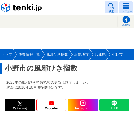
tenki.jp
検索
メニュー
現在地
トップ
指数情報一覧
風邪ひき指数
近畿地方
兵庫県
小野市
小野市の風邪ひき指数
2025年の風邪ひき指数指数の更新は終了しました。
次回は2026年10月頃提供予定です。