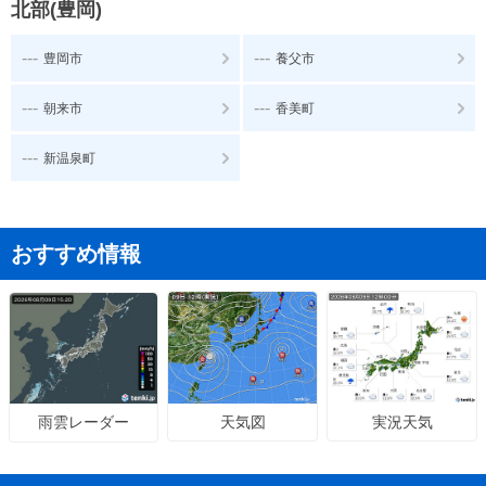
北部(豊岡)
---
---
豊岡市
養父市
---
---
朝来市
香美町
---
新温泉町
おすすめ情報
天気図
実況天気
雨雲レーダー