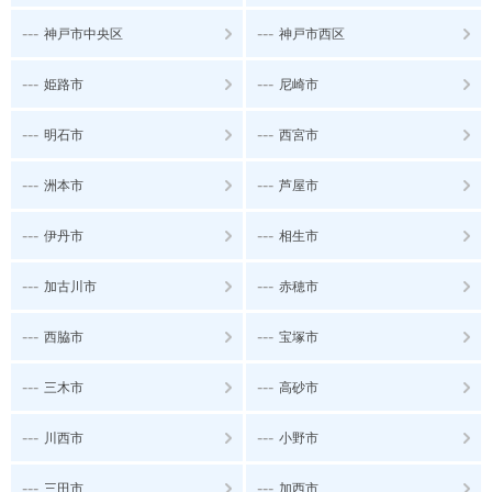
---
---
神戸市中央区
神戸市西区
---
---
姫路市
尼崎市
---
---
明石市
西宮市
---
---
洲本市
芦屋市
---
---
伊丹市
相生市
---
---
加古川市
赤穂市
---
---
西脇市
宝塚市
---
---
三木市
高砂市
---
---
川西市
小野市
---
---
三田市
加西市