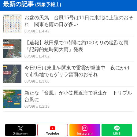
最新の記事
(気象予報士)
お盆の天気 台風15号は11日に東北に上陸のおそ
れ 関東も雨の日が多い
08/09(日)14:42
【速報】秋田県で1時間に約100ミリの猛烈な雨
「記録的短時間大雨」発表
08/09(日)14:02
今日9日は東北や関東で雷雲が発達中 夜にかけ
て市街地でもゲリラ雷雨のおそれ
08/09(日)13:06
新たな「台風」が小笠原近海で発生か トリプル
台風に
08/09(日)12:13