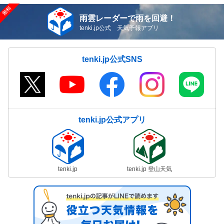
雨雲レーダーで雨を回避！
tenki.jp公式 天気予報アプリ
tenki.jp公式SNS
tenki.jp公式アプリ
tenki.jp
tenki.jp 登山天気