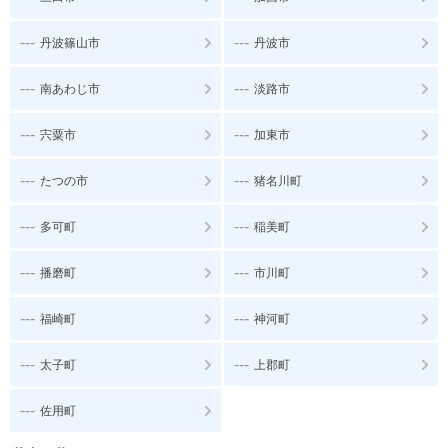
---
---
丹波篠山市
丹波市
---
---
南あわじ市
淡路市
---
---
宍粟市
加東市
---
---
たつの市
猪名川町
---
---
多可町
稲美町
---
---
播磨町
市川町
---
---
福崎町
神河町
---
---
太子町
上郡町
---
佐用町