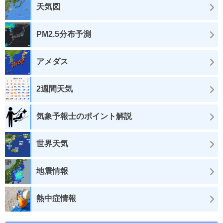
天気図
PM2.5分布予測
アメダス
2週間天気
気象予報士のポイント解説
世界天気
地震情報
熱中症情報