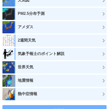
天気図
PM2.5分布予測
アメダス
2週間天気
気象予報士のポイント解説
世界天気
地震情報
熱中症情報