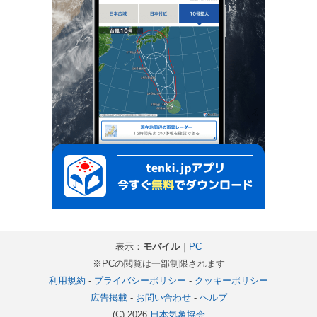
表示：
モバイル
｜
PC
※PCの閲覧は一部制限されます
利用規約
-
プライバシーポリシー
-
クッキーポリシー
広告掲載
-
お問い合わせ
-
ヘルプ
(C) 2026
日本気象協会