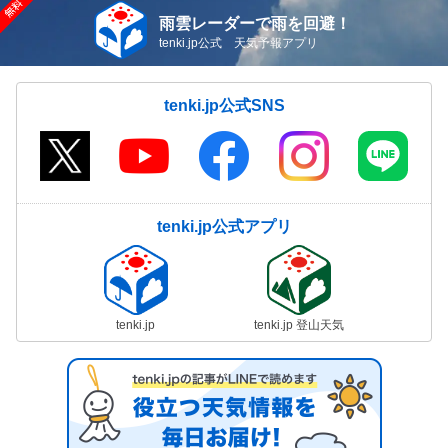
雨雲レーダーで雨を回避！
tenki.jp公式 天気予報アプリ
tenki.jp公式SNS
tenki.jp公式アプリ
tenki.jp
tenki.jp 登山天気