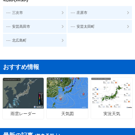
---
---
三次市
庄原市
---
---
安芸高田市
安芸太田町
---
北広島町
おすすめ情報
天気図
実況天気
雨雲レーダー