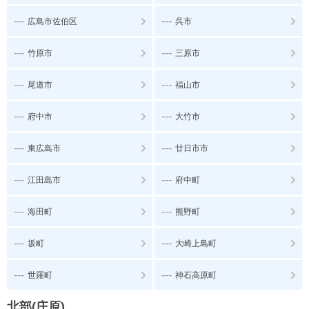
---
---
広島市佐伯区
呉市
---
---
竹原市
三原市
---
---
尾道市
福山市
---
---
府中市
大竹市
---
---
東広島市
廿日市市
---
---
江田島市
府中町
---
---
海田町
熊野町
---
---
坂町
大崎上島町
---
---
世羅町
神石高原町
北部(庄原)