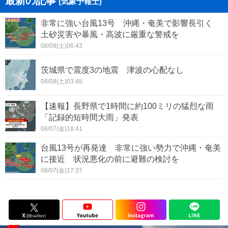
最新の記事
(気象予報士)
非常に強い台風13号 沖縄・奄美で影響長引く
土砂災害や暴風・高波に厳重な警戒を
08/08(土)06:43
茨城県で震度3の地震 津波の心配なし
08/08(土)03:48
【速報】長野県で1時間に約100ミリの猛烈な雨
「記録的短時間大雨」発表
08/07(金)18:41
台風13号が再発達 非常に強い勢力で沖縄・奄美
に接近 状況悪化の前に避難の検討を
08/07(金)17:37