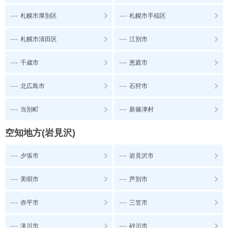
---
---
札幌市厚別区
札幌市手稲区
---
---
札幌市清田区
江別市
---
---
千歳市
恵庭市
---
---
北広島市
石狩市
---
---
当別町
新篠津村
空知地方(岩見沢)
---
---
夕張市
岩見沢市
---
---
美唄市
芦別市
---
---
赤平市
三笠市
---
---
滝川市
砂川市