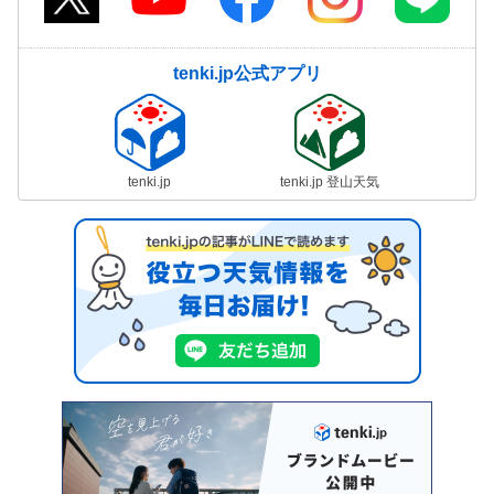
tenki.jp公式アプリ
tenki.jp
tenki.jp 登山天気