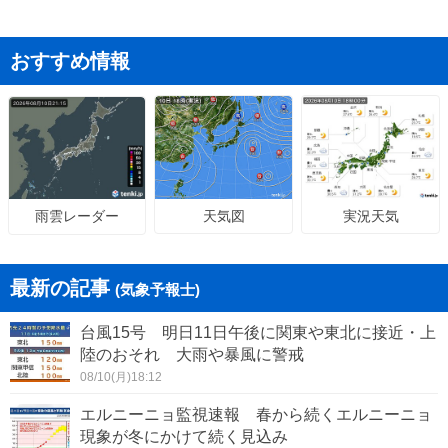
おすすめ情報
天気図
実況天気
雨雲レーダー
最新の記事
(気象予報士)
台風15号 明日11日午後に関東や東北に接近・上
陸のおそれ 大雨や暴風に警戒
08/10(月)18:12
エルニーニョ監視速報 春から続くエルニーニョ
現象が冬にかけて続く見込み