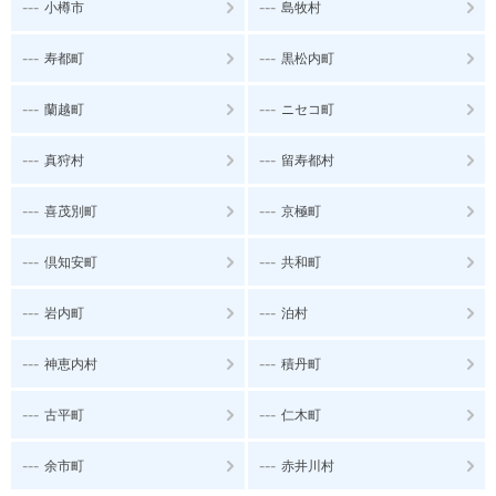
---
---
小樽市
島牧村
---
---
寿都町
黒松内町
---
---
蘭越町
ニセコ町
---
---
真狩村
留寿都村
---
---
喜茂別町
京極町
---
---
倶知安町
共和町
---
---
岩内町
泊村
---
---
神恵内村
積丹町
---
---
古平町
仁木町
---
---
余市町
赤井川村