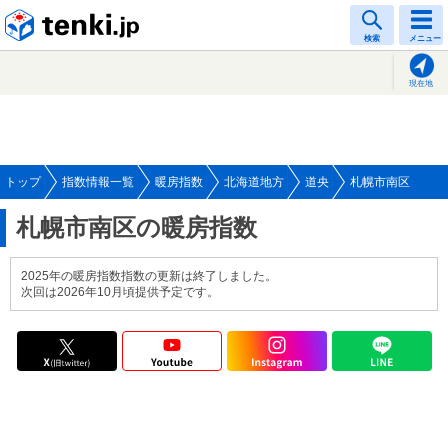
tenki.jp
検索
メニュー
現在地
トップ
指数情報一覧
暖房指数
北海道地方
道央
札幌市南区
札幌市南区の暖房指数
2025年の暖房指数指数の更新は終了しました。
次回は2026年10月頃提供予定です。