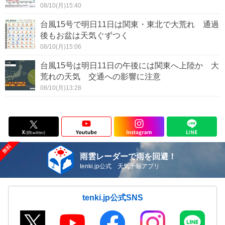
08/10(月)15:40
台風15号で明日11日は関東・東北で大荒れ 通過
後もお盆は天気ぐずつく
08/10(月)15:06
台風15号は明日11日の午後には関東へ上陸か 大
荒れの天気 交通への影響に注意
08/10(月)13:28
雨雲レーダーで雨を回避！
tenki.jp公式 天気予報アプリ
tenki.jp公式SNS