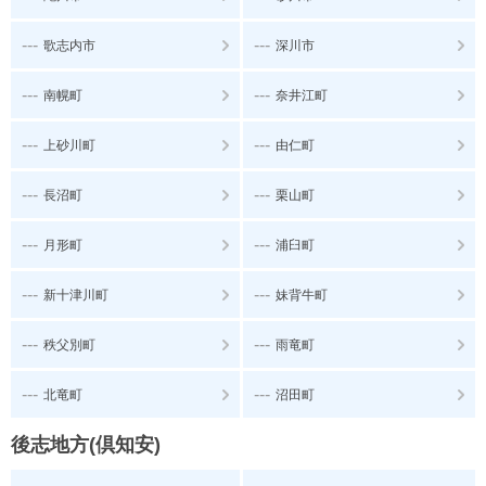
---
---
歌志内市
深川市
---
---
南幌町
奈井江町
---
---
上砂川町
由仁町
---
---
長沼町
栗山町
---
---
月形町
浦臼町
---
---
新十津川町
妹背牛町
---
---
秩父別町
雨竜町
---
---
北竜町
沼田町
後志地方(倶知安)