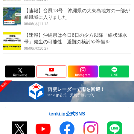
【速報】台風13号 沖縄県の大東島地方の一部が
暴風域に入りました
08/06(木)11:13
【速報】沖縄県は今日6日の夕方以降「線状降水
帯」発生の可能性 避難の検討や準備を
08/06(木)10:27
雨雲レーダーで雨を回避！
tenki.jp公式 天気予報アプリ
tenki.jp公式SNS