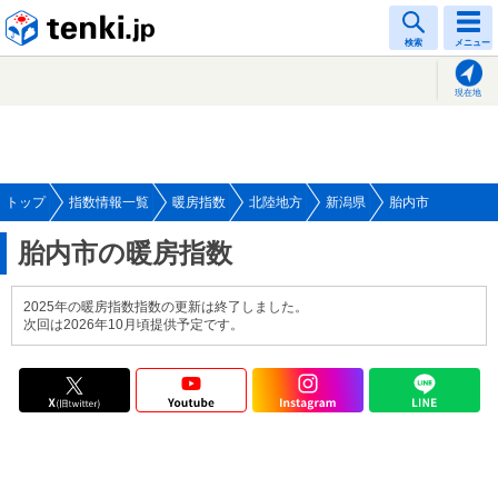
tenki.jp
検索
メニュー
現在地
トップ
指数情報一覧
暖房指数
北陸地方
新潟県
胎内市
胎内市の暖房指数
2025年の暖房指数指数の更新は終了しました。
次回は2026年10月頃提供予定です。