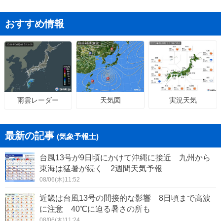
おすすめ情報
天気図
実況天気
雨雲レーダー
最新の記事
(気象予報士)
台風13号が9日頃にかけて沖縄に接近 九州から
東海は猛暑が続く 2週間天気予報
08/06(木)11:52
近畿は台風13号の間接的な影響 8日頃まで高波
に注意 40℃に迫る暑さの所も
08/06(木)11:24