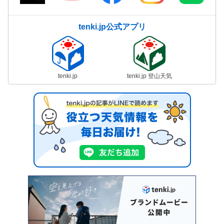
tenki.jp公式アプリ
tenki.jp
tenki.jp 登山天気