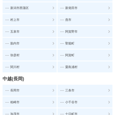
---
---
新潟市西蒲区
新発田市
---
---
村上市
燕市
---
---
五泉市
阿賀野市
---
---
胎内市
聖籠町
---
---
弥彦村
阿賀町
---
---
関川村
粟島浦村
中越(長岡)
---
---
長岡市
三条市
---
---
柏崎市
小千谷市
---
---
加茂市
十日町市