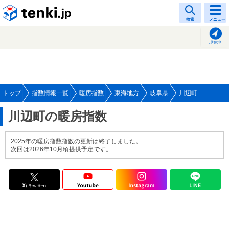
tenki.jp
検索
メニュー
現在地
トップ
指数情報一覧
暖房指数
東海地方
岐阜県
川辺町
川辺町の暖房指数
2025年の暖房指数指数の更新は終了しました。
次回は2026年10月頃提供予定です。