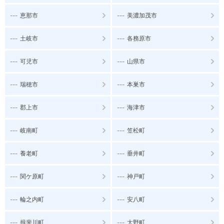
---
---
恵那市
美濃加茂市
---
---
土岐市
各務原市
---
---
可児市
山県市
---
---
瑞穂市
本巣市
---
---
郡上市
海津市
---
---
岐南町
笠松町
---
---
養老町
垂井町
---
---
関ケ原町
神戸町
---
---
輪之内町
安八町
---
---
揖斐川町
大野町