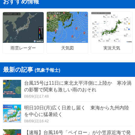
おすすめ情報
天気図
実況天気
雨雲レーダー
最新の記事
(気象予報士)
台風15号は11日に東北太平洋側に上陸か 寒冷渦
の影響で関東も激しい雨のおそれ
08/09(日)17:48
明日10日(月)広く日差し届く 東海から九州内陸
を中心に猛暑続く
08/09(日)16:42
【速報】台風16号「ペイロー」が小笠原近海で発