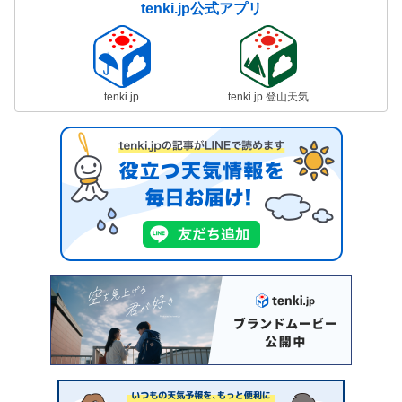
tenki.jp公式アプリ
tenki.jp
tenki.jp 登山天気