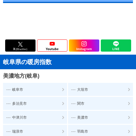
岐阜県の暖房指数
美濃地方(岐阜)
---
---
岐阜市
大垣市
---
---
多治見市
関市
---
---
中津川市
美濃市
---
---
瑞浪市
羽島市