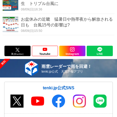
生 トリプル台風に
08/09(日)16:36
お盆休みの近畿 猛暑日や熱帯夜から解放される
日も 台風15号の影響は?
08/09(日)15:50
雨雲レーダーで雨を回避！
tenki.jp公式 天気予報アプリ
tenki.jp公式SNS