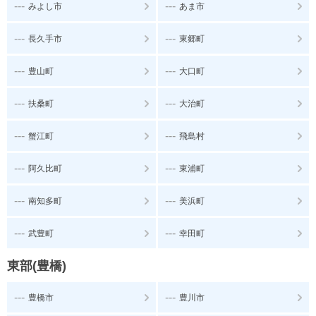
---
---
みよし市
あま市
---
---
長久手市
東郷町
---
---
豊山町
大口町
---
---
扶桑町
大治町
---
---
蟹江町
飛島村
---
---
阿久比町
東浦町
---
---
南知多町
美浜町
---
---
武豊町
幸田町
東部(豊橋)
---
---
豊橋市
豊川市