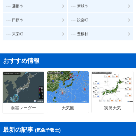
---
---
蒲郡市
新城市
---
---
田原市
設楽町
---
---
東栄町
豊根村
おすすめ情報
天気図
実況天気
雨雲レーダー
最新の記事
(気象予報士)