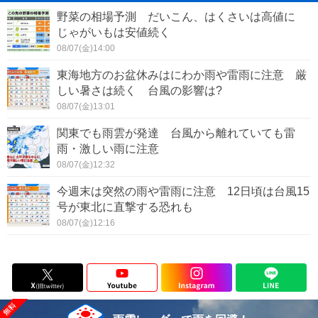
野菜の相場予測 だいこん、はくさいは高値に
じゃがいもは安値続く
08/07(金)14:00
東海地方のお盆休みはにわか雨や雷雨に注意 厳
しい暑さは続く 台風の影響は?
08/07(金)13:01
関東でも雨雲が発達 台風から離れていても雷
雨・激しい雨に注意
08/07(金)12:32
今週末は突然の雨や雷雨に注意 12日頃は台風15
号が東北に直撃する恐れも
08/07(金)12:16