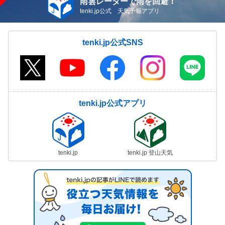
雨雲レーダーで雨を回避！
tenki.jp公式 天気予報アプリ
tenki.jp公式SNS
tenki.jp公式アプリ
tenki.jp
tenki.jp 登山天気