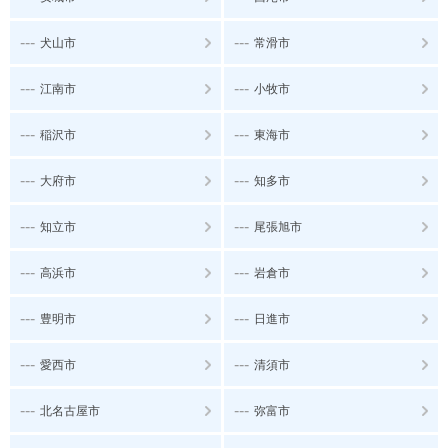
---
---
犬山市
常滑市
---
---
江南市
小牧市
---
---
稲沢市
東海市
---
---
大府市
知多市
---
---
知立市
尾張旭市
---
---
高浜市
岩倉市
---
---
豊明市
日進市
---
---
愛西市
清須市
---
---
北名古屋市
弥富市