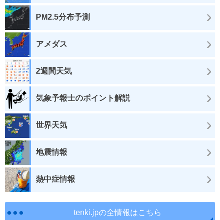
PM2.5分布予測
アメダス
2週間天気
気象予報士のポイント解説
世界天気
地震情報
熱中症情報
tenki.jpの全情報はこちら