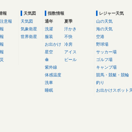
情報
天気図
指数情報
レジャー天気
注意報
天気図
通年
夏季
山の天気
報
気象衛星
洗濯
汗かき
海の天気
報
世界衛星
服装
不快
空港
報
お出かけ
冷房
野球場
報
星空
アイス
サッカー場
災
傘
ビール
ゴルフ場
紫外線
キャンプ場
体感温度
競馬・競艇・競輪
洗車
釣り
睡眠
お出かけスポット