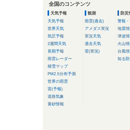
全国のコンテンツ
天気予報
観測
防災
天気予報
雨雲(過去)
警報・
世界天気
アメダス実況
地震情
気圧予報
実況天気
津波情
2週間天気
過去天気
火山情
長期予報
雷(実況)
台風情
雨雲レーダー
知る防
積雪マップ
PM2.5分布予測
世界の雨雲
雷(予報)
道路気象
黄砂情報