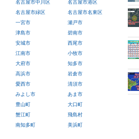
名古屋市中川区
名古屋市港区
名古屋市緑区
名古屋市名東区
一宮市
瀬戸市
津島市
碧南市
安城市
西尾市
江南市
小牧市
大府市
知多市
高浜市
岩倉市
愛西市
清須市
みよし市
あま市
豊山町
大口町
蟹江町
飛島村
南知多町
美浜町