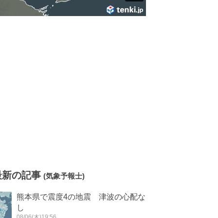
最新の記事
(気象予報士)
熊本県で震度4の地震 津波の心配な
し
08/06(木)19:56