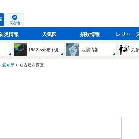
索
現在地
防災情報
天気図
指数情報
レジャー
PM2.5分布予測
地震情報
気
愛知県
名古屋市西区
。