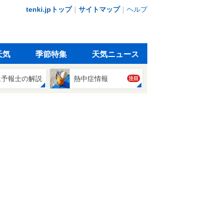
tenki.jpトップ
｜
サイトマップ
｜
ヘルプ
天気
季節特集
天気ニュース
象予報士の解説
熱中症情報
注目