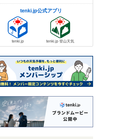
tenki.jp公式アプリ
tenki.jp
tenki.jp 登山天気