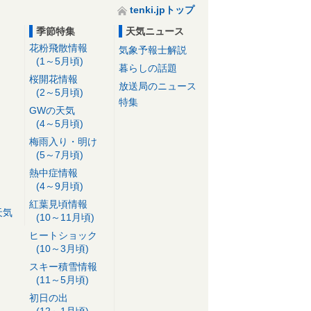
tenki.jpトップ
季節特集
天気ニュース
花粉飛散情報
気象予報士解説
(1～5月頃)
暮らしの話題
桜開花情報
放送局のニュース
(2～5月頃)
特集
GWの天気
(4～5月頃)
梅雨入り・明け
(5～7月頃)
熱中症情報
(4～9月頃)
紅葉見頃情報
天気
(10～11月頃)
ヒートショック
(10～3月頃)
スキー積雪情報
(11～5月頃)
初日の出