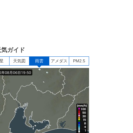
天気ガイド
星
天気図
雨雲
アメダス
PM2.5