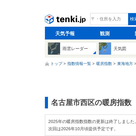
tenki.jp
検
天気予報
観測
雨雲レーダー
天気図
トップ
指数情報一覧
暖房指数
東海地方
名古屋市西区の暖房指数
2025年の暖房指数指数の更新は終了しました
次回は2026年10月頃提供予定です。