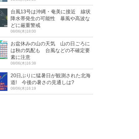
台風13号は沖縄・奄美に接近 線状
降水帯発生の可能性 暴風や高波な
どに厳重警戒
08/06(木)18:00
お盆休みの山の天気 山の日ごろに
は秋の気配も 台風などの不確定要
素に注意
08/06(木)16:38
20日ぶりに猛暑日が観測された北海
道! 今後の暑さの見通しは?
08/06(木)16:19