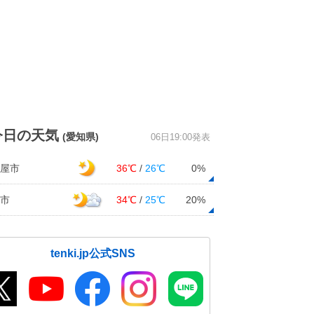
今日の天気
(愛知県)
06日19:00発表
屋市
36℃
/
26℃
0%
市
34℃
/
25℃
20%
tenki.jp公式SNS