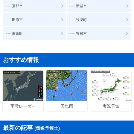
---
---
蒲郡市
新城市
---
---
田原市
設楽町
---
---
東栄町
豊根村
おすすめ情報
天気図
実況天気
雨雲レーダー
最新の記事
(気象予報士)