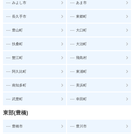
---
---
みよし市
あま市
---
---
長久手市
東郷町
---
---
豊山町
大口町
---
---
扶桑町
大治町
---
---
蟹江町
飛島村
---
---
阿久比町
東浦町
---
---
南知多町
美浜町
---
---
武豊町
幸田町
東部(豊橋)
---
---
豊橋市
豊川市