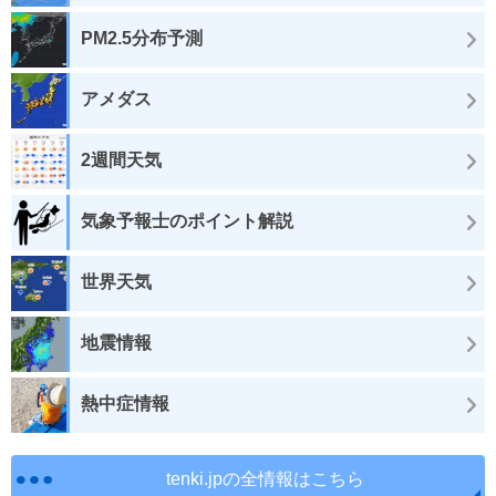
PM2.5分布予測
アメダス
2週間天気
気象予報士のポイント解説
世界天気
地震情報
熱中症情報
tenki.jpの全情報はこちら