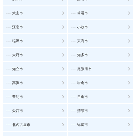
---
---
犬山市
常滑市
---
---
江南市
小牧市
---
---
稲沢市
東海市
---
---
大府市
知多市
---
---
知立市
尾張旭市
---
---
高浜市
岩倉市
---
---
豊明市
日進市
---
---
愛西市
清須市
---
---
北名古屋市
弥富市