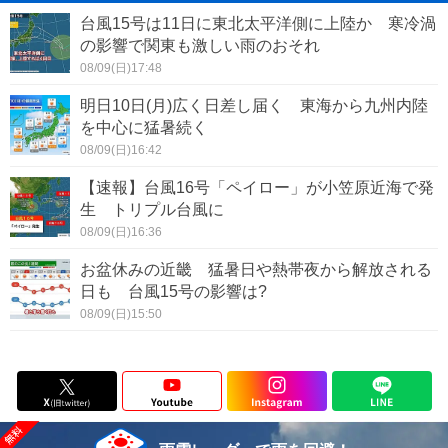
台風15号は11日に東北太平洋側に上陸か 寒冷渦
の影響で関東も激しい雨のおそれ
08/09(日)17:48
明日10日(月)広く日差し届く 東海から九州内陸
を中心に猛暑続く
08/09(日)16:42
【速報】台風16号「ペイロー」が小笠原近海で発
生 トリプル台風に
08/09(日)16:36
お盆休みの近畿 猛暑日や熱帯夜から解放される
日も 台風15号の影響は?
08/09(日)15:50