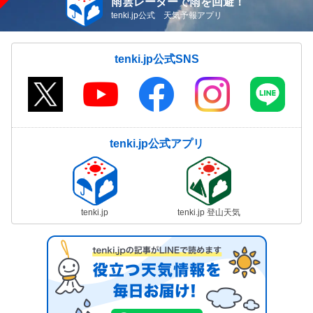
雨雲レーダーで雨を回避！
tenki.jp公式 天気予報アプリ
tenki.jp公式SNS
tenki.jp公式アプリ
tenki.jp
tenki.jp 登山天気