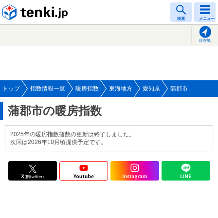
tenki.jp
検索
メニュー
現在地
トップ
指数情報一覧
暖房指数
東海地方
愛知県
蒲郡市
蒲郡市の暖房指数
2025年の暖房指数指数の更新は終了しました。
次回は2026年10月頃提供予定です。