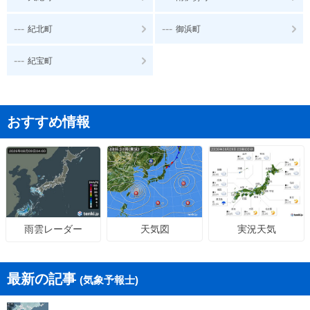
---
---
紀北町
御浜町
---
紀宝町
おすすめ情報
天気図
実況天気
雨雲レーダー
最新の記事
(気象予報士)