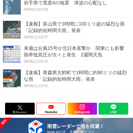
岩手県で震度4の地震 津波の心配なし
08/09(日)03:06
【速報】富山県で1時間に100ミリ超の猛烈な雨
「記録的短時間大雨」発表
08/08(土)18:57
来週は台風15号が北日本直撃か 関東にも影響
熱帯低気圧が次々と発生 2週間天気
08/08(土)18:41
【速報】青森県大鰐町で1時間に約90ミリの猛烈
な雨 「記録的短時間大雨」発表
08/08(土)16:55
雨雲レーダーで雨を回避！
tenki.jp公式 天気予報アプリ