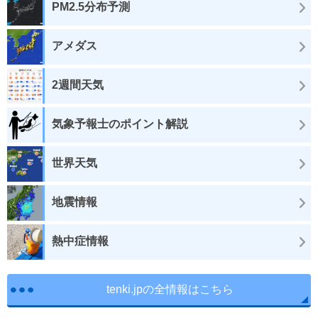
PM2.5分布予測
アメダス
2週間天気
気象予報士のポイント解説
世界天気
地震情報
熱中症情報
tenki.jpの全情報はこちら