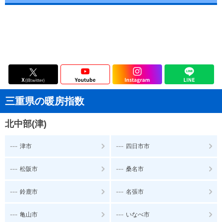
三重県の暖房指数
北中部(津)
---
---
津市
四日市市
---
---
松阪市
桑名市
---
---
鈴鹿市
名張市
---
---
亀山市
いなべ市