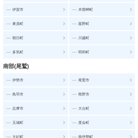
---
---
伊賀市
木曽岬町
---
---
東員町
菰野町
---
---
朝日町
川越町
---
---
多気町
明和町
南部(尾鷲)
---
---
伊勢市
尾鷲市
---
---
鳥羽市
熊野市
---
---
志摩市
大台町
---
---
玉城町
度会町
---
---
大紀町
南伊勢町