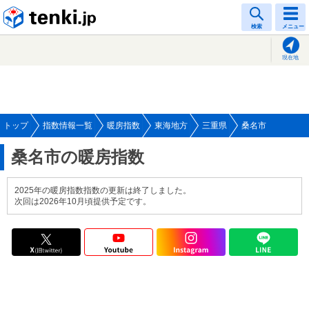
tenki.jp
検索
メニュー
現在地
トップ
指数情報一覧
暖房指数
東海地方
三重県
桑名市
桑名市の暖房指数
2025年の暖房指数指数の更新は終了しました。
次回は2026年10月頃提供予定です。