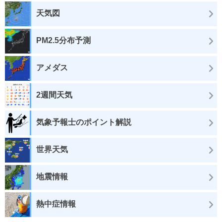
天気図
PM2.5分布予測
アメダス
2週間天気
気象予報士のポイント解説
世界天気
地震情報
熱中症情報