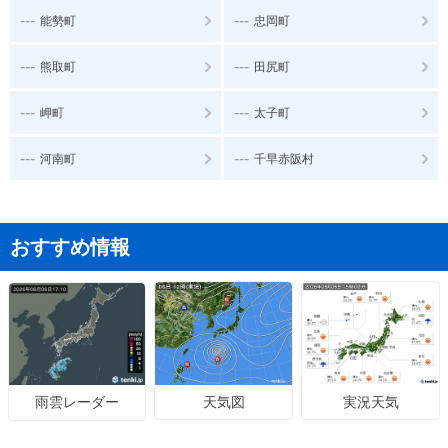
---
---
能勢町
忠岡町
---
---
熊取町
田尻町
---
---
岬町
太子町
---
---
河南町
千早赤阪村
おすすめ情報
天気図
実況天気
雨雲レーダー