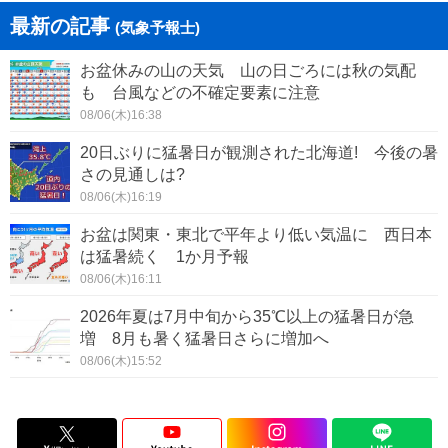
最新の記事
(気象予報士)
お盆休みの山の天気 山の日ごろには秋の気配
も 台風などの不確定要素に注意
08/06(木)16:38
20日ぶりに猛暑日が観測された北海道! 今後の暑
さの見通しは?
08/06(木)16:19
お盆は関東・東北で平年より低い気温に 西日本
は猛暑続く 1か月予報
08/06(木)16:11
2026年夏は7月中旬から35℃以上の猛暑日が急
増 8月も暑く猛暑日さらに増加へ
08/06(木)15:52