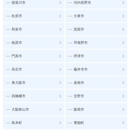
---
---
寝屋川市
河内長野市
---
---
松原市
大東市
---
---
和泉市
箕面市
---
---
柏原市
羽曳野市
---
---
門真市
摂津市
---
---
高石市
藤井寺市
---
---
東大阪市
泉南市
---
---
四條畷市
交野市
---
---
大阪狭山市
阪南市
---
---
島本町
豊能町