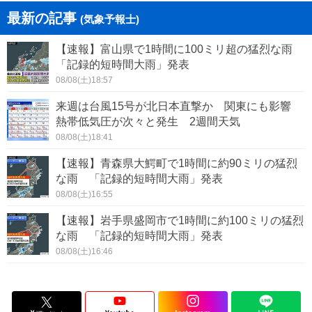
最新の記事
(気象予報士)
【速報】富山県で1時間に100ミリ超の猛烈な雨
「記録的短時間大雨」発表
08/08(土)18:57
来週は台風15号が北日本直撃か 関東にも影響
熱帯低気圧が次々と発生 2週間天気
08/08(土)18:41
【速報】青森県大鰐町で1時間に約90ミリの猛烈
な雨 「記録的短時間大雨」発表
08/08(土)16:55
【速報】岩手県盛岡市で1時間に約100ミリの猛烈
な雨 「記録的短時間大雨」発表
08/08(土)16:46