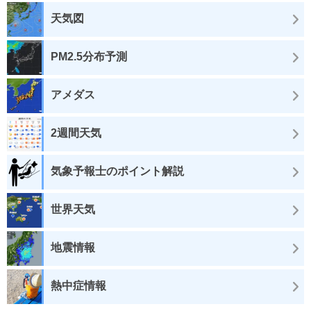
天気図
PM2.5分布予測
アメダス
2週間天気
気象予報士のポイント解説
世界天気
地震情報
熱中症情報