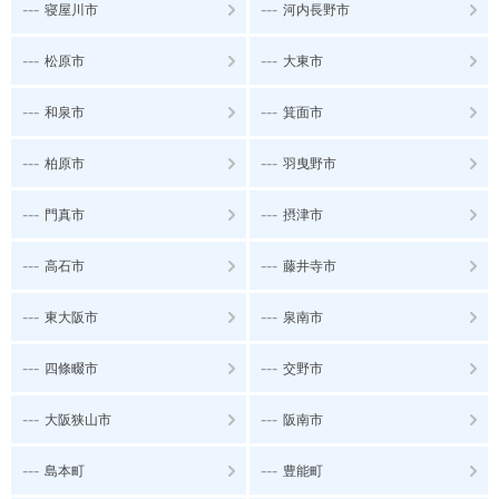
---
---
寝屋川市
河内長野市
---
---
松原市
大東市
---
---
和泉市
箕面市
---
---
柏原市
羽曳野市
---
---
門真市
摂津市
---
---
高石市
藤井寺市
---
---
東大阪市
泉南市
---
---
四條畷市
交野市
---
---
大阪狭山市
阪南市
---
---
島本町
豊能町