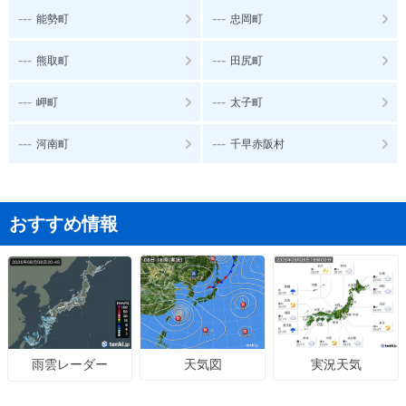
---
---
能勢町
忠岡町
---
---
熊取町
田尻町
---
---
岬町
太子町
---
---
河南町
千早赤阪村
おすすめ情報
天気図
実況天気
雨雲レーダー