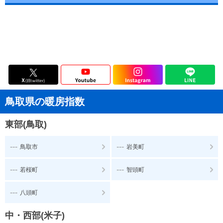
鳥取県の暖房指数
東部(鳥取)
---
---
鳥取市
岩美町
---
---
若桜町
智頭町
---
八頭町
中・西部(米子)