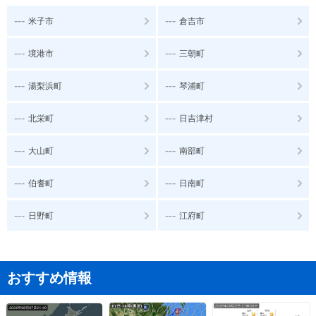
---
---
米子市
倉吉市
---
---
境港市
三朝町
---
---
湯梨浜町
琴浦町
---
---
北栄町
日吉津村
---
---
大山町
南部町
---
---
伯耆町
日南町
---
---
日野町
江府町
おすすめ情報