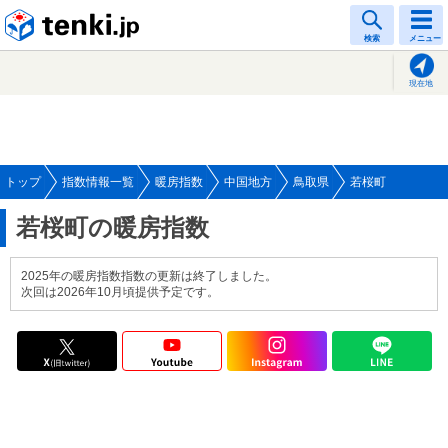
tenki.jp
検索
メニュー
現在地
トップ
指数情報一覧
暖房指数
中国地方
鳥取県
若桜町
若桜町の暖房指数
2025年の暖房指数指数の更新は終了しました。
次回は2026年10月頃提供予定です。