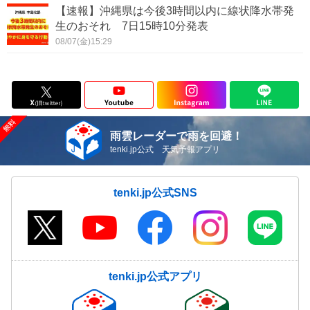
【速報】沖縄県は今後3時間以内に線状降水帯発
生のおそれ 7日15時10分発表
08/07(金)15:29
雨雲レーダーで雨を回避！
tenki.jp公式 天気予報アプリ
tenki.jp公式SNS
tenki.jp公式アプリ