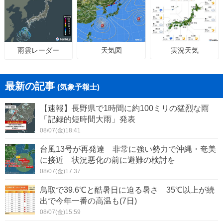
天気図
実況天気
雨雲レーダー
最新の記事
(気象予報士)
【速報】長野県で1時間に約100ミリの猛烈な雨
「記録的短時間大雨」発表
08/07(金)18:41
台風13号が再発達 非常に強い勢力で沖縄・奄美
に接近 状況悪化の前に避難の検討を
08/07(金)17:37
鳥取で39.6℃と酷暑日に迫る暑さ 35℃以上が続
出で今年一番の高温も(7日)
08/07(金)15:59