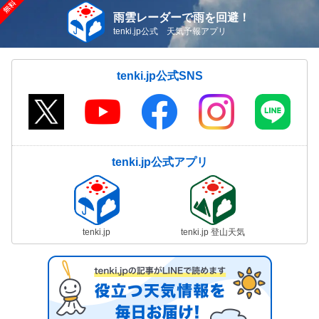
雨雲レーダーで雨を回避！
tenki.jp公式 天気予報アプリ
tenki.jp公式SNS
tenki.jp公式アプリ
tenki.jp
tenki.jp 登山天気