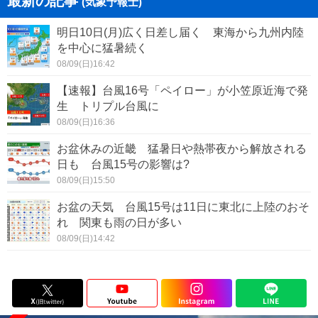
最新の記事
(気象予報士)
明日10日(月)広く日差し届く 東海から九州内陸
を中心に猛暑続く
08/09(日)16:42
【速報】台風16号「ペイロー」が小笠原近海で発
生 トリプル台風に
08/09(日)16:36
お盆休みの近畿 猛暑日や熱帯夜から解放される
日も 台風15号の影響は?
08/09(日)15:50
お盆の天気 台風15号は11日に東北に上陸のおそ
れ 関東も雨の日が多い
08/09(日)14:42