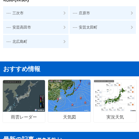
---
---
三次市
庄原市
---
---
安芸高田市
安芸太田町
---
北広島町
おすすめ情報
天気図
実況天気
雨雲レーダー