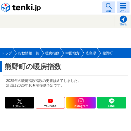
tenki.jp
検索
メニュー
現在地
トップ
指数情報一覧
暖房指数
中国地方
広島県
熊野町
熊野町の暖房指数
2025年の暖房指数指数の更新は終了しました。
次回は2026年10月頃提供予定です。