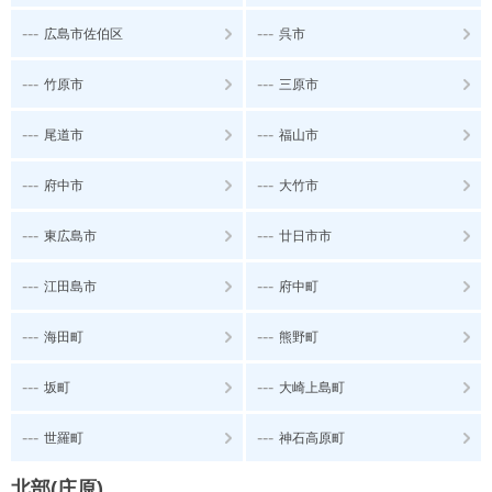
---
---
広島市佐伯区
呉市
---
---
竹原市
三原市
---
---
尾道市
福山市
---
---
府中市
大竹市
---
---
東広島市
廿日市市
---
---
江田島市
府中町
---
---
海田町
熊野町
---
---
坂町
大崎上島町
---
---
世羅町
神石高原町
北部(庄原)