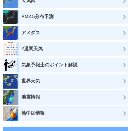
天気図
PM2.5分布予測
アメダス
2週間天気
気象予報士のポイント解説
世界天気
地震情報
熱中症情報