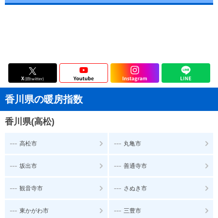
香川県の暖房指数
香川県(高松)
---
---
高松市
丸亀市
---
---
坂出市
善通寺市
---
---
観音寺市
さぬき市
---
---
東かがわ市
三豊市