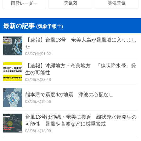
天気図
実況天気
雨雲レーダー
最新の記事
(気象予報士)
【速報】台風13号 奄美大島が暴風域に入りまし
た
08/07(金)01:02
【速報】沖縄地方・奄美地方 「線状降水帯」発
生の可能性
08/06(木)23:48
熊本県で震度4の地震 津波の心配なし
08/06(木)19:56
台風13号は沖縄・奄美に接近 線状降水帯発生の
可能性 暴風や高波などに厳重警戒
08/06(木)18:00