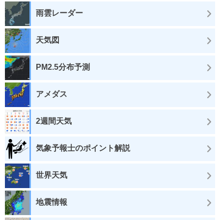
雨雲レーダー
天気図
PM2.5分布予測
アメダス
2週間天気
気象予報士のポイント解説
世界天気
地震情報