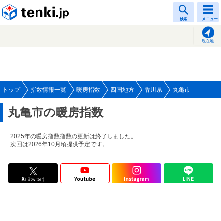
tenki.jp
検索
メニュー
現在地
トップ
指数情報一覧
暖房指数
四国地方
香川県
丸亀市
丸亀市の暖房指数
2025年の暖房指数指数の更新は終了しました。
次回は2026年10月頃提供予定です。