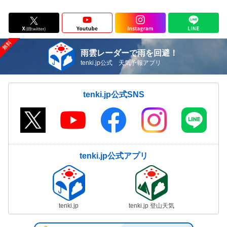
雨雲レーダーで雨を回避！
tenki.jp公式 天気予報アプリ
tenki.jp公式SNS
tenki.jp公式アプリ
tenki.jp
tenki.jp 登山天気