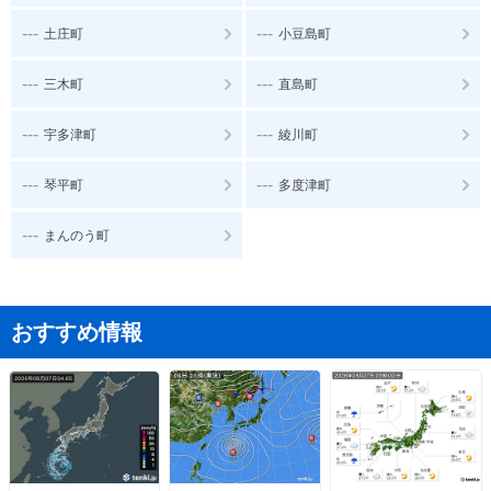
---
---
土庄町
小豆島町
---
---
三木町
直島町
---
---
宇多津町
綾川町
---
---
琴平町
多度津町
---
まんのう町
おすすめ情報