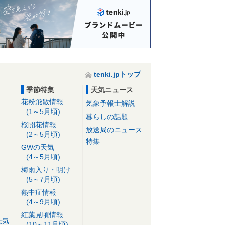
tenki.jpトップ
季節特集
天気ニュース
花粉飛散情報
気象予報士解説
(1～5月頃)
暮らしの話題
桜開花情報
放送局のニュース
(2～5月頃)
特集
GWの天気
(4～5月頃)
梅雨入り・明け
(5～7月頃)
熱中症情報
(4～9月頃)
紅葉見頃情報
天気
(10～11月頃)