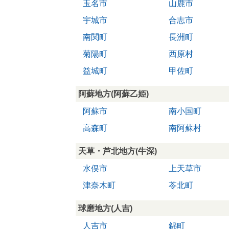
玉名市
山鹿市
宇城市
合志市
南関町
長洲町
菊陽町
西原村
益城町
甲佐町
阿蘇地方(阿蘇乙姫)
阿蘇市
南小国町
高森町
南阿蘇村
天草・芦北地方(牛深)
水俣市
上天草市
津奈木町
苓北町
球磨地方(人吉)
人吉市
錦町