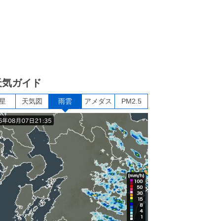
天気ガイド
星
天気図
雨雲
アメダス
PM2.5