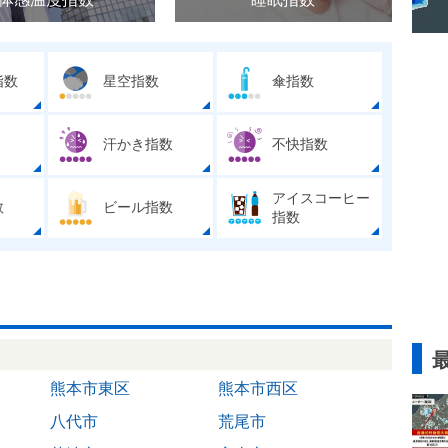
指数
星空指数
傘指数
汗かき指数
不快指数
アイスコーヒー
数
ビール指数
指数
熊本市東区
熊本市西区
八代市
荒尾市