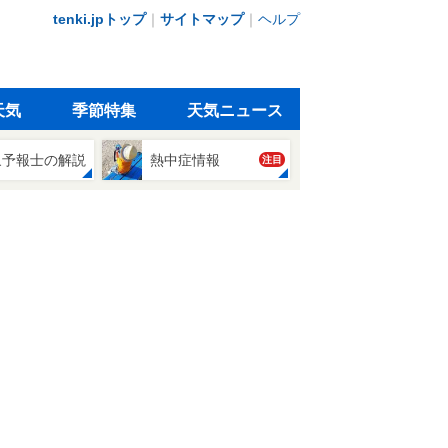
tenki.jpトップ
｜
サイトマップ
｜
ヘルプ
天気
季節特集
天気ニュース
象予報士の解説
熱中症情報
注目