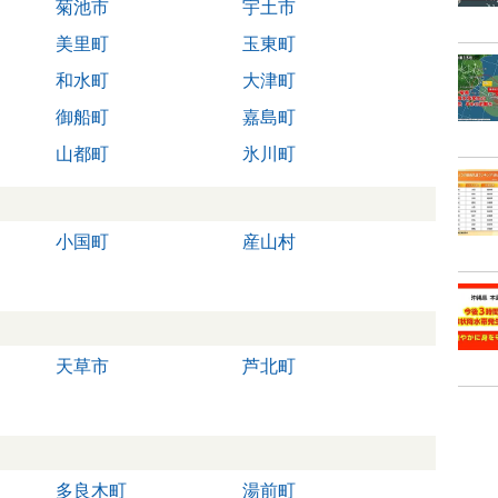
菊池市
宇土市
美里町
玉東町
和水町
大津町
御船町
嘉島町
山都町
氷川町
小国町
産山村
天草市
芦北町
多良木町
湯前町