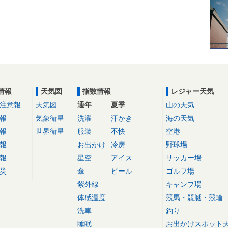
情報
天気図
指数情報
レジャー天気
注意報
天気図
通年
夏季
山の天気
報
気象衛星
洗濯
汗かき
海の天気
報
世界衛星
服装
不快
空港
報
お出かけ
冷房
野球場
報
星空
アイス
サッカー場
災
傘
ビール
ゴルフ場
紫外線
キャンプ場
体感温度
競馬・競艇・競輪
洗車
釣り
睡眠
お出かけスポット