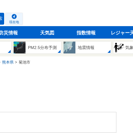
索
現在地
防災情報
天気図
指数情報
レジャー
PM2.5分布予測
地震情報
気
熊本県
菊池市
。