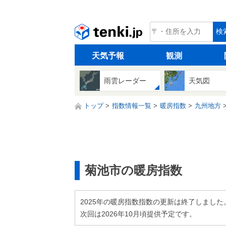
tenki.jp
検
天気予報
観測
雨雲レーダー
天気図
トップ
指数情報一覧
暖房指数
九州地方
菊池市の暖房指数
2025年の暖房指数指数の更新は終了しました
次回は2026年10月頃提供予定です。