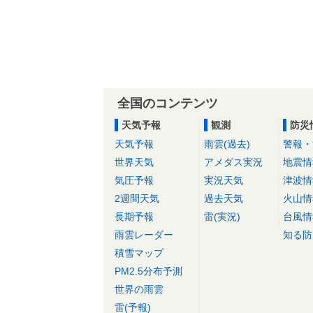
全国のコンテンツ
天気予報
観測
防災
天気予報
雨雲(過去)
警報・
世界天気
アメダス実況
地震情
気圧予報
実況天気
津波情
2週間天気
過去天気
火山情
長期予報
雷(実況)
台風情
雨雲レーダー
知る防
積雪マップ
PM2.5分布予測
世界の雨雲
雷(予報)