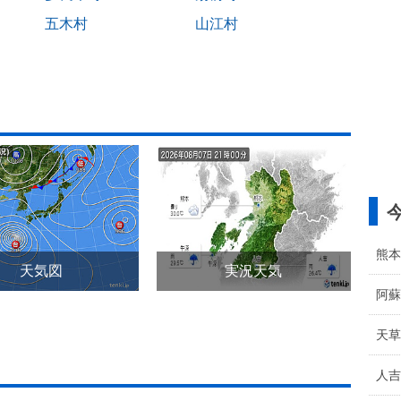
五木村
山江村
熊本
天気図
実況天気
阿蘇
天草
人吉