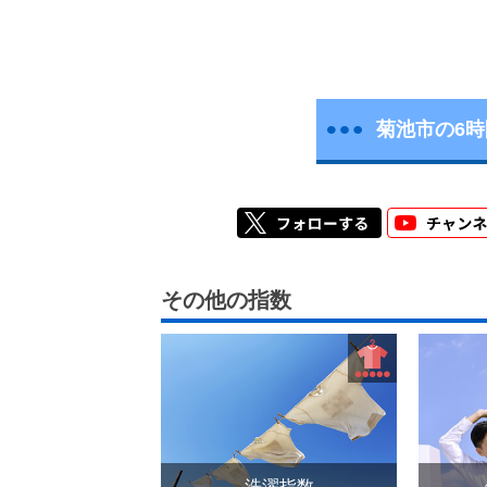
菊池市の6
その他の指数
洗濯指数