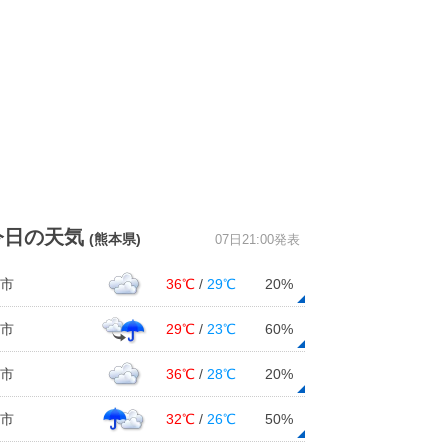
今日の天気
(熊本県)
07日21:00発表
市
36℃
/
29℃
20%
市
29℃
/
23℃
60%
市
36℃
/
28℃
20%
市
32℃
/
26℃
50%