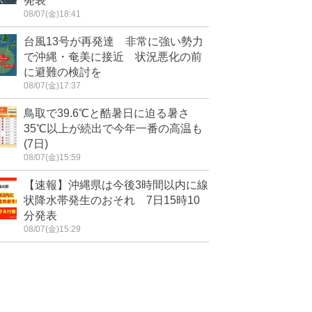
発表
08/07(金)18:41
台風13号が再発達 非常に強い勢力
で沖縄・奄美に接近 状況悪化の前
に避難の検討を
08/07(金)17:37
鳥取で39.6℃と酷暑日に迫る暑さ
35℃以上が続出で今年一番の高温も
(7日)
08/07(金)15:59
【速報】沖縄県は今後3時間以内に線
状降水帯発生のおそれ 7日15時10
分発表
08/07(金)15:29