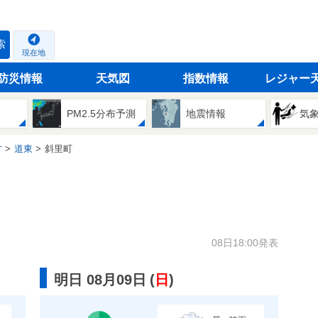
索
現在地
防災情報
天気図
指数情報
レジャー
PM2.5分布予測
地震情報
気
方
道東
斜里町
08日18:00発表
明日 08月09日
(
日
)