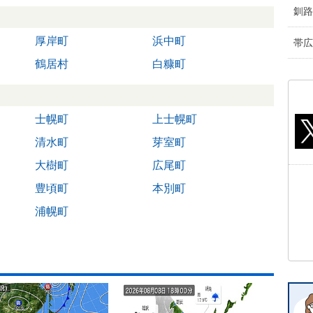
釧路
厚岸町
浜中町
帯広
鶴居村
白糠町
士幌町
上士幌町
清水町
芽室町
大樹町
広尾町
豊頃町
本別町
浦幌町