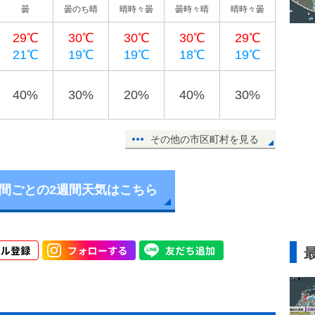
曇
曇のち晴
晴時々曇
曇時々晴
晴時々曇
29℃
30℃
30℃
30℃
29℃
21℃
19℃
19℃
18℃
19℃
40%
30%
20%
40%
30%
その他の市区町村を見る
時間ごとの2週間天気はこちら