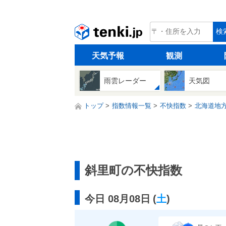
tenki.jp
検
天気予報
観測
雨雲レーダー
天気図
トップ
指数情報一覧
不快指数
北海道地
斜里町の不快指数
今日 08月08日
(
土
)