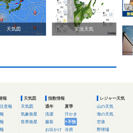
天気図
実況天気
情報
天気図
指数情報
レジャー天気
注意報
天気図
通年
夏季
山の天気
報
気象衛星
洗濯
汗かき
海の天気
報
世界衛星
服装
不快
空港
報
お出かけ
冷房
野球場