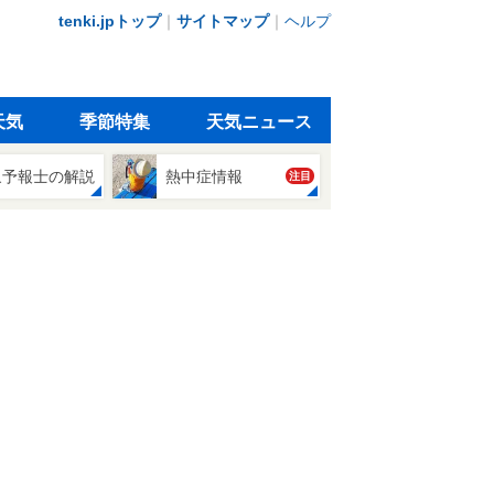
tenki.jpトップ
｜
サイトマップ
｜
ヘルプ
天気
季節特集
天気ニュース
象予報士の解説
熱中症情報
注目