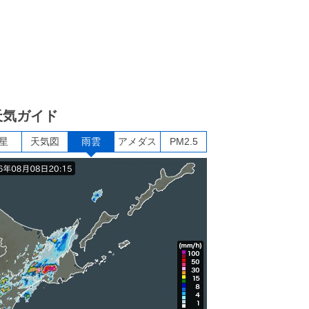
天気ガイド
星
天気図
雨雲
アメダス
PM2.5