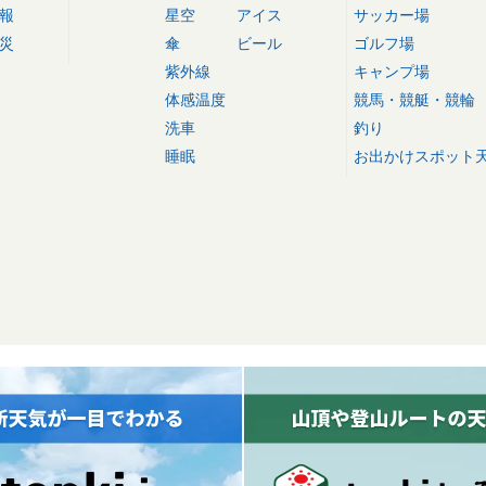
報
星空
アイス
サッカー場
災
傘
ビール
ゴルフ場
紫外線
キャンプ場
体感温度
競馬・競艇・競輪
洗車
釣り
睡眠
お出かけスポット