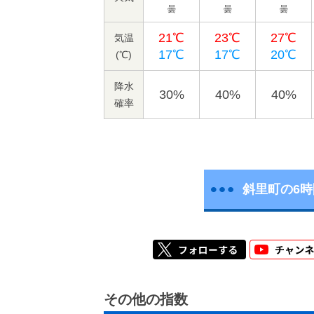
曇
曇
曇
21℃
23℃
27℃
気温
17℃
17℃
20℃
(℃)
降水
30%
40%
40%
確率
斜里町の6
その他の指数