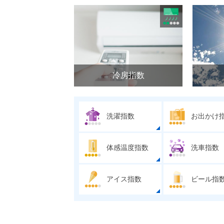
冷房指数
洗濯指数
お出かけ
体感温度指数
洗車指数
アイス指数
ビール指