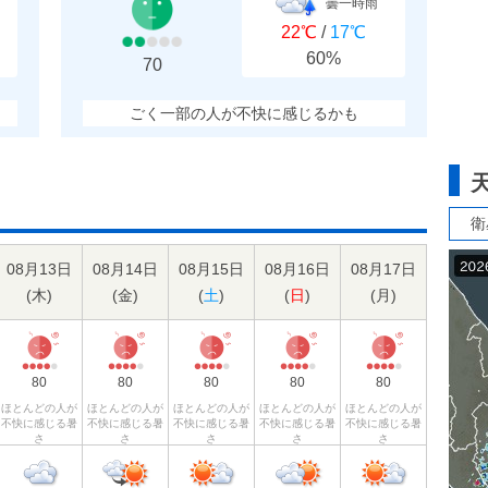
曇一時雨
22℃
/
17℃
60%
70
ごく一部の人が不快に感じるかも
衛
08月13日
08月14日
08月15日
08月16日
08月17日
(
木
)
(
金
)
(
土
)
(
日
)
(
月
)
80
80
80
80
80
ほとんどの人が
ほとんどの人が
ほとんどの人が
ほとんどの人が
ほとんどの人が
不快に感じる暑
不快に感じる暑
不快に感じる暑
不快に感じる暑
不快に感じる暑
さ
さ
さ
さ
さ