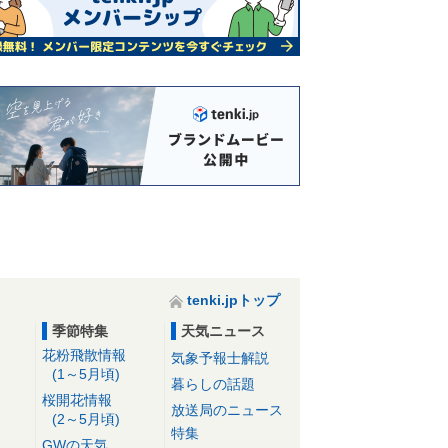
tenki.jpトップ
季節特集
天気ニュース
花粉飛散情報
気象予報士解説
(1～5月頃)
暮らしの話題
桜開花情報
放送局のニュース
(2～5月頃)
特集
GWの天気