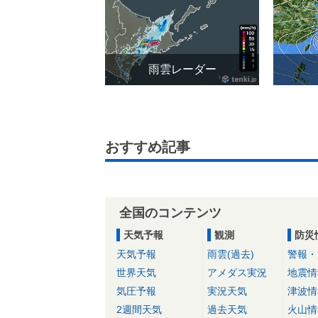
雨雲レーダー
おすすめ記事
全国のコンテンツ
天気予報
観測
防災
天気予報
雨雲(過去)
警報・
世界天気
アメダス実況
地震情
気圧予報
実況天気
津波情
2週間天気
過去天気
火山情