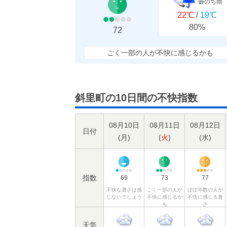
曇のち雨
22℃
/
19℃
80%
72
ごく一部の人が不快に感じるかも
斜里町の10日間の不快指数
08月10日
08月11日
08月12日
日付
(
月
)
(
火
)
(
水
)
指数
69
73
77
不快な暑さは感
ごく一部の人が
ほぼ半数の人が
じないでしょう
不快に感じるか
不快に感じる暑
も
さ
天気