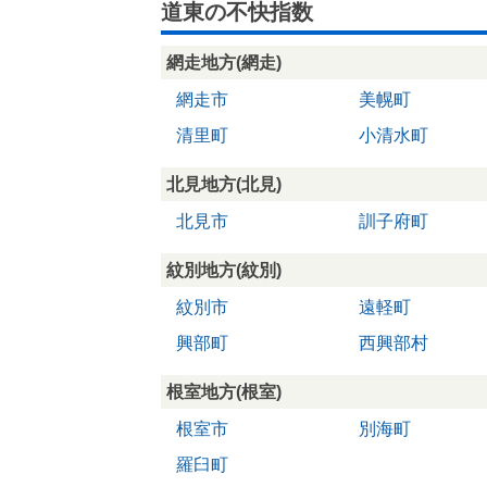
道東の不快指数
網走地方(網走)
網走市
美幌町
清里町
小清水町
北見地方(北見)
北見市
訓子府町
紋別地方(紋別)
紋別市
遠軽町
興部町
西興部村
根室地方(根室)
根室市
別海町
羅臼町