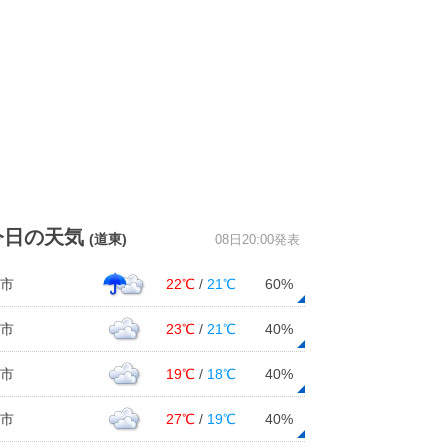
今日の天気
(道東)
08日20:00発表
市
22℃
/
21℃
60%
市
23℃
/
21℃
40%
市
19℃
/
18℃
40%
市
27℃
/
19℃
40%