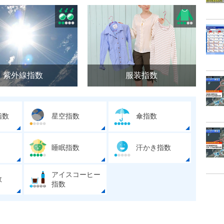
紫外線指数
服装指数
指数
星空指数
傘指数
睡眠指数
汗かき指数
アイスコーヒー
数
指数