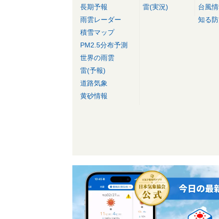
長期予報
雷(実況)
台風情
雨雲レーダー
知る防
積雪マップ
PM2.5分布予測
世界の雨雲
雷(予報)
道路気象
黄砂情報