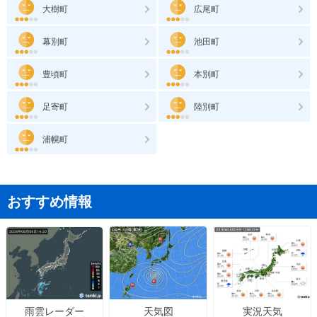
大樹町
広尾町
幕別町
池田町
豊頃町
本別町
足寄町
陸別町
浦幌町
おすすめ情報
天気図
実況天気
雨雲レーダー