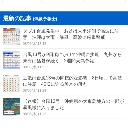
最新の記事
(気象予報士)
ダブル台風発生中 お盆は太平洋側で高波に注
意 沖縄は大雨・暴風・高波に厳重警戒
08/06(木)13:48
台風13号が9日頃にかけて沖縄に接近 九州から
東海は猛暑が続く 2週間天気予報
08/06(木)11:52
近畿は台風13号の間接的な影響 8日頃まで高波
に注意 40℃に迫る暑さの所も
08/06(木)11:24
【速報】台風13号 沖縄県の大東島地方の一部が
暴風域に入りました
08/06(木)11:13