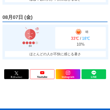
08月07日
(
金
)
晴
33℃
/
18℃
10%
84
ほとんどの人が不快に感じる暑さ