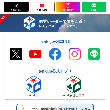
雨雲レーダーで雨を回避！
tenki.jp公式 天気予報アプリ
tenki.jp公式SNS
tenki.jp公式アプリ
tenki.jp
tenki.jp 登山天気