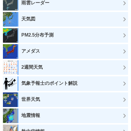
雨雲レーダー
天気図
PM2.5分布予測
アメダス
2週間天気
気象予報士のポイント解説
世界天気
地震情報