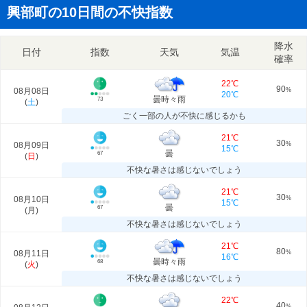
興部町の10日間の不快指数
降水
日付
指数
天気
気温
確率
22℃
90
08月08日
%
20℃
曇時々雨
73
(
土
)
ごく一部の人が不快に感じるかも
21℃
30
08月09日
%
15℃
曇
67
(
日
)
不快な暑さは感じないでしょう
21℃
30
08月10日
%
15℃
曇
67
(
月
)
不快な暑さは感じないでしょう
21℃
80
08月11日
%
16℃
曇時々雨
68
(
火
)
不快な暑さは感じないでしょう
22℃
40
%