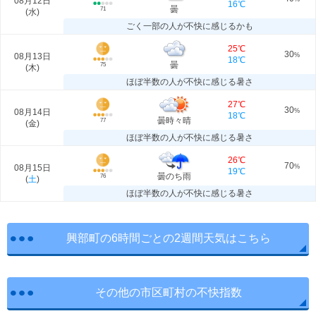
08月12日
16℃
曇
71
(
水
)
ごく一部の人が不快に感じるかも
25℃
30
08月13日
%
18℃
曇
75
(
木
)
ほぼ半数の人が不快に感じる暑さ
27℃
30
08月14日
%
18℃
曇時々晴
77
(
金
)
ほぼ半数の人が不快に感じる暑さ
26℃
70
08月15日
%
19℃
曇のち雨
76
(
土
)
ほぼ半数の人が不快に感じる暑さ
興部町の6時間ごとの2週間天気はこちら
その他の市区町村の不快指数