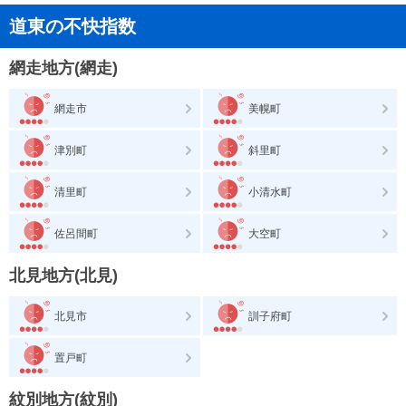
道東の不快指数
網走地方(網走)
網走市
美幌町
津別町
斜里町
清里町
小清水町
佐呂間町
大空町
北見地方(北見)
北見市
訓子府町
置戸町
紋別地方(紋別)