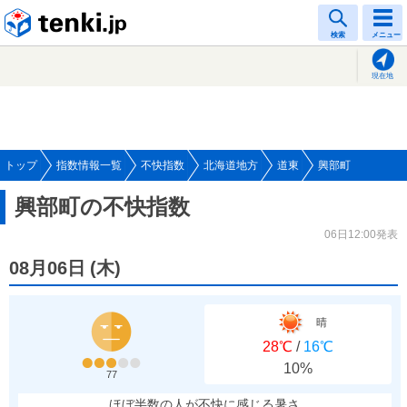
tenki.jp
検索
メニュー
現在地
トップ
指数情報一覧
不快指数
北海道地方
道東
興部町
興部町の不快指数
06日12:00発表
08月06日
(
木
)
晴
28℃
/
16℃
10%
77
ほぼ半数の人が不快に感じる暑さ