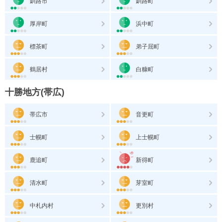
釧路市
釧路町
厚岸町
浜中町
標茶町
弟子屈町
鶴居村
白糠町
十勝地方(帯広)
帯広市
音更町
士幌町
上士幌町
鹿追町
新得町
清水町
芽室町
中札内村
更別村