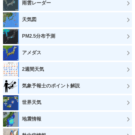
雨雲レーダー
天気図
PM2.5分布予測
アメダス
2週間天気
気象予報士のポイント解説
世界天気
地震情報