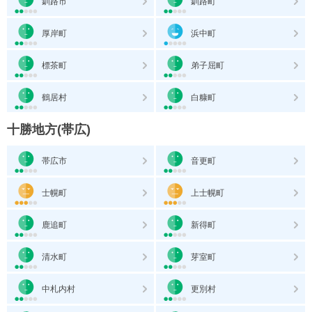
釧路市
釧路町
厚岸町
浜中町
標茶町
弟子屈町
鶴居村
白糠町
十勝地方(帯広)
帯広市
音更町
士幌町
上士幌町
鹿追町
新得町
清水町
芽室町
中札内村
更別村