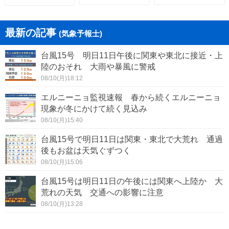
最新の記事
(気象予報士)
台風15号 明日11日午後に関東や東北に接近・上
陸のおそれ 大雨や暴風に警戒
08/10(月)18:12
エルニーニョ監視速報 春から続くエルニーニョ
現象が冬にかけて続く見込み
08/10(月)15:40
台風15号で明日11日は関東・東北で大荒れ 通過
後もお盆は天気ぐずつく
08/10(月)15:06
台風15号は明日11日の午後には関東へ上陸か 大
荒れの天気 交通への影響に注意
08/10(月)13:28