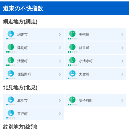
道東の不快指数
網走地方(網走)
網走市
美幌町
津別町
斜里町
清里町
小清水町
佐呂間町
大空町
北見地方(北見)
北見市
訓子府町
置戸町
紋別地方(紋別)