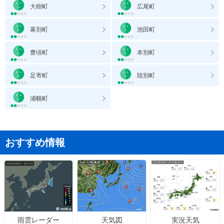
大樹町
広尾町
幕別町
池田町
豊頃町
本別町
足寄町
陸別町
浦幌町
おすすめ情報
天気図
実況天気
雨雲レーダー