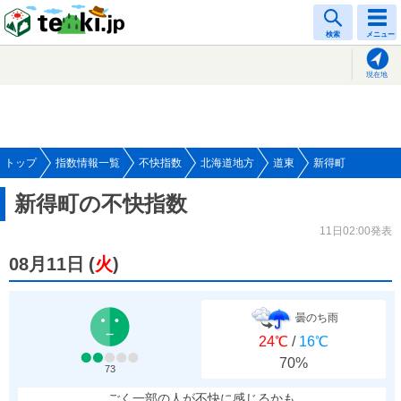
tenki.jp
検索
メニュー
現在地
トップ
指数情報一覧
不快指数
北海道地方
道東
新得町
新得町の不快指数
11日02:00発表
08月11日
(
火
)
曇のち雨
24℃
/
16℃
70%
73
ごく一部の人が不快に感じるかも