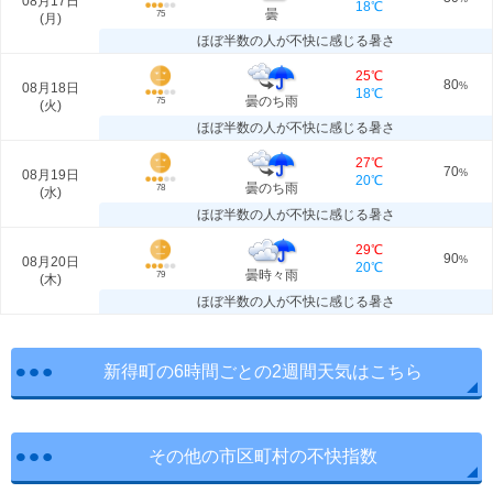
08月17日
18℃
曇
75
(
月
)
ほぼ半数の人が不快に感じる暑さ
25℃
80
08月18日
%
18℃
曇のち雨
75
(
火
)
ほぼ半数の人が不快に感じる暑さ
27℃
70
08月19日
%
20℃
曇のち雨
78
(
水
)
ほぼ半数の人が不快に感じる暑さ
29℃
90
08月20日
%
20℃
曇時々雨
79
(
木
)
ほぼ半数の人が不快に感じる暑さ
新得町の6時間ごとの2週間天気はこちら
その他の市区町村の不快指数