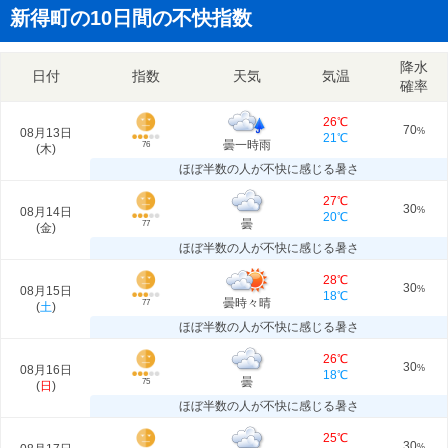
新得町の10日間の不快指数
降水
日付
指数
天気
気温
確率
26℃
70
08月13日
%
21℃
曇一時雨
76
(
木
)
ほぼ半数の人が不快に感じる暑さ
27℃
30
08月14日
%
20℃
曇
77
(
金
)
ほぼ半数の人が不快に感じる暑さ
28℃
30
08月15日
%
18℃
曇時々晴
77
(
土
)
ほぼ半数の人が不快に感じる暑さ
26℃
30
08月16日
%
18℃
曇
75
(
日
)
ほぼ半数の人が不快に感じる暑さ
25℃
30
%