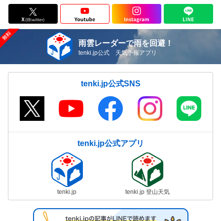
雨雲レーダーで雨を回避！
tenki.jp公式 天気予報アプリ
tenki.jp公式SNS
tenki.jp公式アプリ
tenki.jp
tenki.jp 登山天気