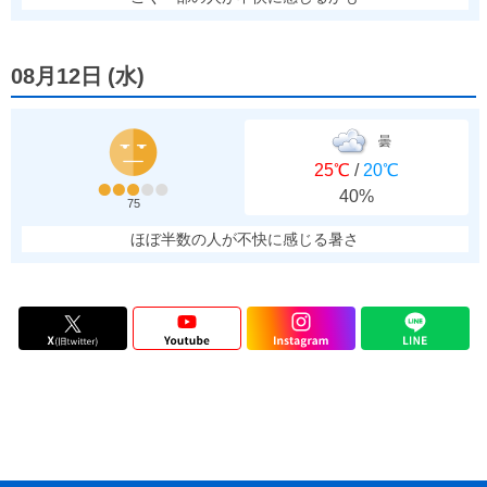
08月12日
(
水
)
曇
25℃
/
20℃
40%
75
ほぼ半数の人が不快に感じる暑さ