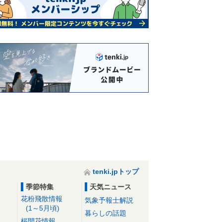
tenki.jpトップ
季節特集
天気ニュース
花粉飛散情報
気象予報士解説
(1～5月頃)
暮らしの話題
桜開花情報