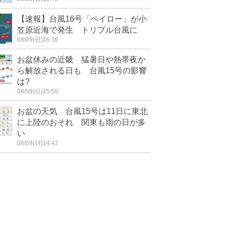
【速報】台風16号「ペイロー」が小
笠原近海で発生 トリプル台風に
08/09(日)16:36
お盆休みの近畿 猛暑日や熱帯夜か
ら解放される日も 台風15号の影響
は?
08/09(日)15:50
お盆の天気 台風15号は11日に東北
に上陸のおそれ 関東も雨の日が多
い
08/09(日)14:42