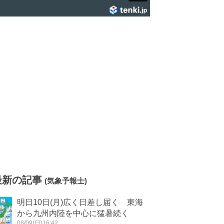
最新の記事
(気象予報士)
明日10日(月)広く日差し届く 東海
から九州内陸を中心に猛暑続く
08/09(日)16:42