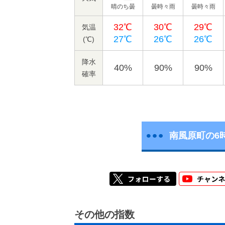
晴のち曇
曇時々雨
曇時々雨
32℃
30℃
29℃
気温
27℃
26℃
26℃
(℃)
降水
40%
90%
90%
確率
南風原町の6
その他の指数