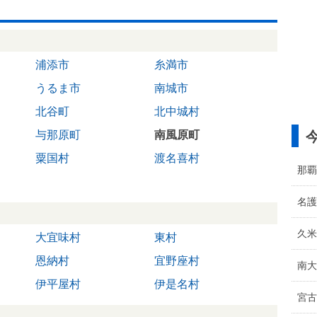
浦添市
糸満市
うるま市
南城市
北谷町
北中城村
与那原町
南風原町
粟国村
渡名喜村
那覇
名護
久米
大宜味村
東村
恩納村
宜野座村
南大
伊平屋村
伊是名村
宮古