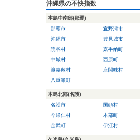
沖縄県の不快指数
本島中南部(那覇)
那覇市
宜野湾市
沖縄市
豊見城市
読谷村
嘉手納町
中城村
西原町
渡嘉敷村
座間味村
八重瀬町
本島北部(名護)
名護市
国頭村
今帰仁村
本部町
金武町
伊江村
久米島(久米島)