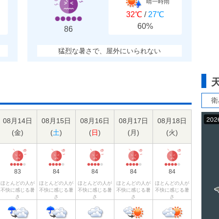
晴一時雨
32℃
/
27℃
60%
86
猛烈な暑さで、屋外にいられない
衛
08月14日
08月15日
08月16日
08月17日
08月18日
(
金
)
(
土
)
(
日
)
(
月
)
(
火
)
83
84
84
84
84
ほとんどの人が
ほとんどの人が
ほとんどの人が
ほとんどの人が
ほとんどの人が
不快に感じる暑
不快に感じる暑
不快に感じる暑
不快に感じる暑
不快に感じる暑
さ
さ
さ
さ
さ