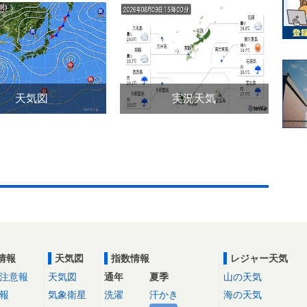
天気図
実況天気
情報
天気図
指数情報
レジャー天気
注意報
天気図
通年
夏季
山の天気
報
気象衛星
洗濯
汗かき
海の天気