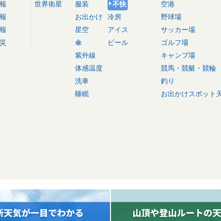
報
世界衛星
服装
不快
空港
報
お出かけ
冷房
野球場
報
星空
アイス
サッカー場
災
傘
ビール
ゴルフ場
紫外線
キャンプ場
体感温度
競馬・競艇・競輪
洗車
釣り
睡眠
お出かけスポット