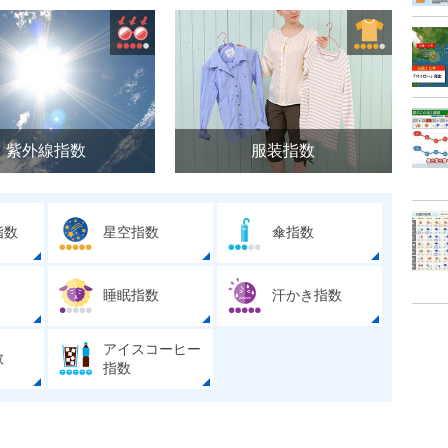
紫外線指数
服装指数
指数
星空指数
傘指数
睡眠指数
汗かき指数
アイスコーヒー
数
指数