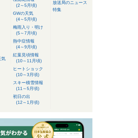
放送局のニュース
(2～5月頃)
特集
GWの天気
(4～5月頃)
梅雨入り・明け
(5～7月頃)
熱中症情報
(4～9月頃)
紅葉見頃情報
天気
(10～11月頃)
ヒートショック
(10～3月頃)
スキー積雪情報
(11～5月頃)
初日の出
(12～1月頃)