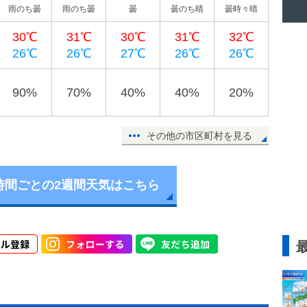
雨のち曇
雨のち曇
曇
曇のち晴
曇時々晴
30℃
31℃
30℃
31℃
32℃
26℃
26℃
27℃
26℃
26℃
90%
70%
40%
40%
20%
その他の市区町村を見る
時間ごとの2週間天気はこちら