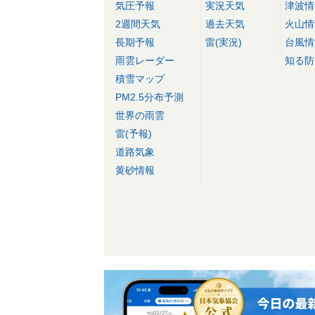
気圧予報
実況天気
津波情
2週間天気
過去天気
火山情
長期予報
雷(実況)
台風情
雨雲レーダー
知る防
積雪マップ
PM2.5分布予測
世界の雨雲
雷(予報)
道路気象
黄砂情報