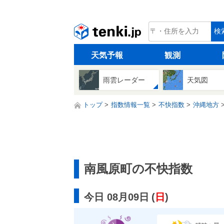
tenki.jp
検
天気予報
観測
雨雲レーダー
天気図
トップ
指数情報一覧
不快指数
沖縄地方
南風原町の不快指数
今日 08月09日
(
日
)