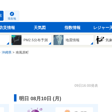
索
現在地
防災情報
天気図
指数情報
レジャー
PM2.5分布予測
地震情報
気
沖縄県
南風原町
09日16:00発表
明日 08月10日
(
月
)