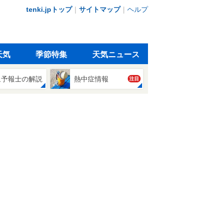
tenki.jpトップ
｜
サイトマップ
｜
ヘルプ
天気
季節特集
天気ニュース
象予報士の解説
熱中症情報
注目