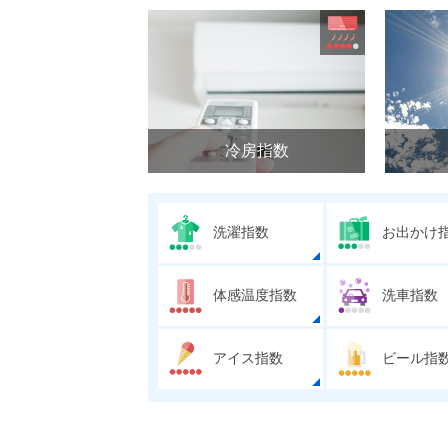
冷房指数
洗濯指数
お出かけ
体感温度指数
洗車指数
アイス指数
ビール指