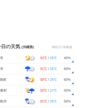
今日の天気
(沖縄県)
09日17:00発表
市
32℃
/
26℃
40%
市
31℃
/
26℃
60%
島町
30℃
/
26℃
60%
東村
32℃
/
27℃
50%
島市
31℃
/
25℃
50%