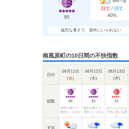
晴時々曇
31℃
/
26℃
40%
85
猛烈な暑さで、屋外にいられない
南風原町の10日間の不快指数
08月11日
08月12日
08月13日
日付
(
火
)
(
水
)
(
木
)
指数
86
85
81
猛烈な暑さで、
猛烈な暑さで、
ほとんどの人が
屋外にいられな
屋外にいられな
不快に感じる暑
い
い
さ
天気