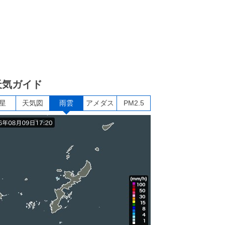
天気ガイド
星
天気図
雨雲
アメダス
PM2.5