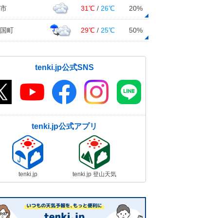
市
31℃
/
26℃
20%
国町
29℃
/
25℃
50%
tenki.jp公式SNS
tenki.jp公式アプリ
tenki.jp
tenki.jp 登山天気