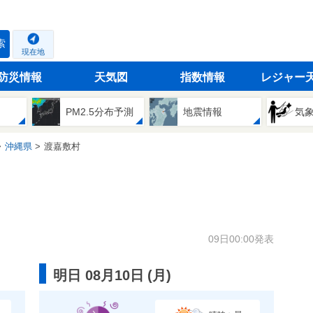
索
現在地
防災情報
天気図
指数情報
レジャー
PM2.5分布予測
地震情報
気
沖縄県
渡嘉敷村
09日00:00発表
明日 08月10日
(
月
)