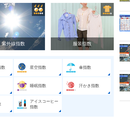
紫外線指数
服装指数
指数
星空指数
傘指数
睡眠指数
汗かき指数
アイスコーヒー
数
指数