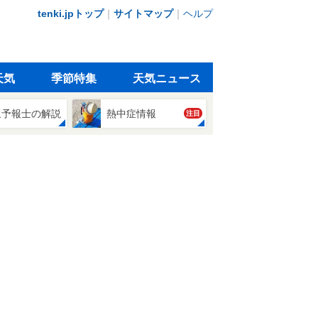
tenki.jpトップ
｜
サイトマップ
｜
ヘルプ
天気
季節特集
天気ニュース
象予報士の解説
熱中症情報
注目