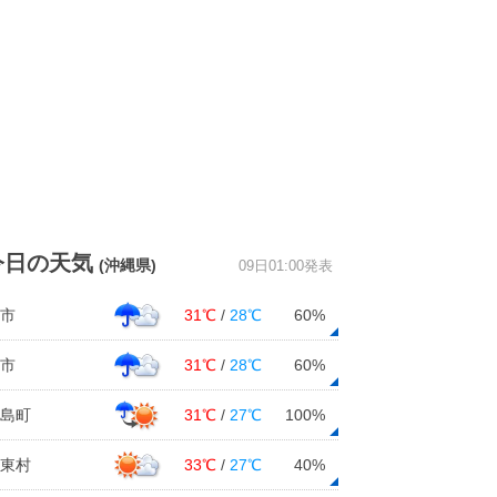
今日の天気
(沖縄県)
09日01:00発表
市
31℃
/
28℃
60%
市
31℃
/
28℃
60%
島町
31℃
/
27℃
100%
東村
33℃
/
27℃
40%