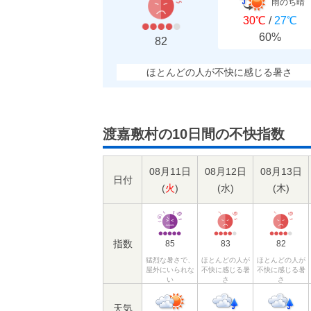
雨のち晴
30℃
/
27℃
60%
82
ほとんどの人が不快に感じる暑さ
渡嘉敷村の10日間の不快指数
08月11日
08月12日
08月13日
日付
(
火
)
(
水
)
(
木
)
指数
85
83
82
猛烈な暑さで、
ほとんどの人が
ほとんどの人が
屋外にいられな
不快に感じる暑
不快に感じる暑
い
さ
さ
天気