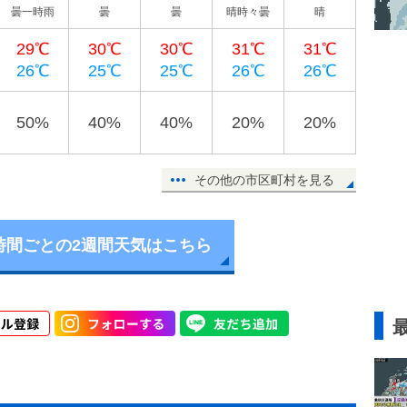
曇一時雨
曇
曇
晴時々曇
晴
29℃
30℃
30℃
31℃
31℃
26℃
25℃
25℃
26℃
26℃
50%
40%
40%
20%
20%
その他の市区町村を見る
時間ごとの2週間天気はこちら