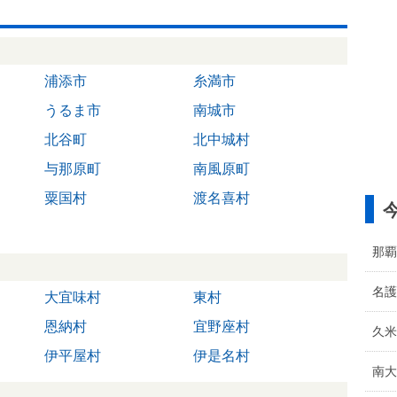
浦添市
糸満市
うるま市
南城市
北谷町
北中城村
与那原町
南風原町
粟国村
渡名喜村
那覇
名護
大宜味村
東村
恩納村
宜野座村
久米
伊平屋村
伊是名村
南大