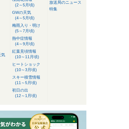
放送局のニュース
(2～5月頃)
特集
GWの天気
(4～5月頃)
梅雨入り・明け
(5～7月頃)
熱中症情報
(4～9月頃)
紅葉見頃情報
天気
(10～11月頃)
ヒートショック
(10～3月頃)
スキー積雪情報
(11～5月頃)
初日の出
(12～1月頃)