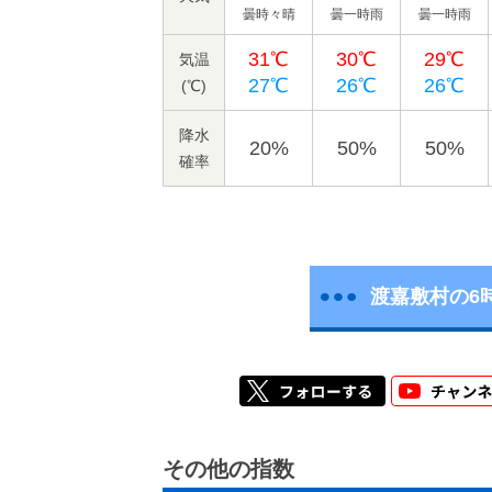
曇時々晴
曇一時雨
曇一時雨
31℃
30℃
29℃
気温
27℃
26℃
26℃
(℃)
降水
20%
50%
50%
確率
渡嘉敷村の6
その他の指数