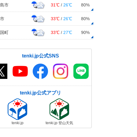
島市
31℃
/
26℃
80%
市
33℃
/
26℃
80%
国町
33℃
/
27℃
90%
tenki.jp公式SNS
tenki.jp公式アプリ
tenki.jp
tenki.jp 登山天気