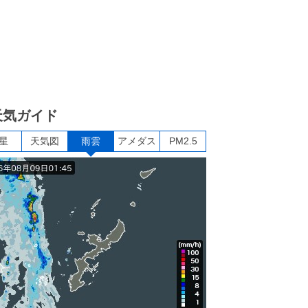
天気ガイド
星
天気図
雨雲
アメダス
PM2.5