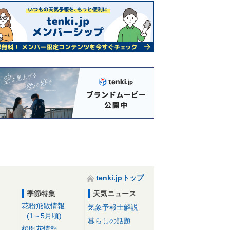
tenki.jpトップ
季節特集
天気ニュース
花粉飛散情報
気象予報士解説
(1～5月頃)
暮らしの話題
桜開花情報