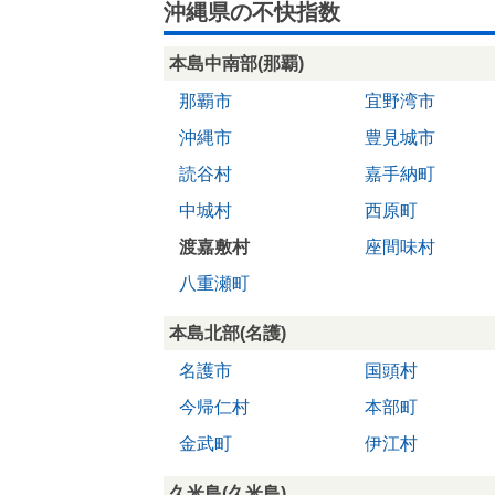
沖縄県の不快指数
本島中南部(那覇)
那覇市
宜野湾市
沖縄市
豊見城市
読谷村
嘉手納町
中城村
西原町
渡嘉敷村
座間味村
八重瀬町
本島北部(名護)
名護市
国頭村
今帰仁村
本部町
金武町
伊江村
久米島(久米島)