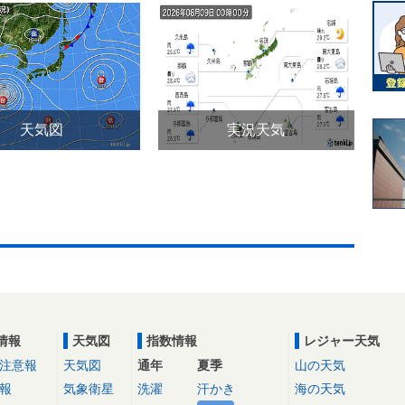
天気図
実況天気
情報
天気図
指数情報
レジャー天気
注意報
天気図
通年
夏季
山の天気
報
気象衛星
洗濯
汗かき
海の天気