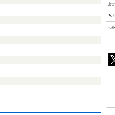
宮古
石垣
与那