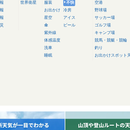
報
世界衛星
服装
不快
空港
報
お出かけ
冷房
野球場
報
星空
アイス
サッカー場
災
傘
ビール
ゴルフ場
紫外線
キャンプ場
体感温度
競馬・競艇・競輪
洗車
釣り
睡眠
お出かけスポット