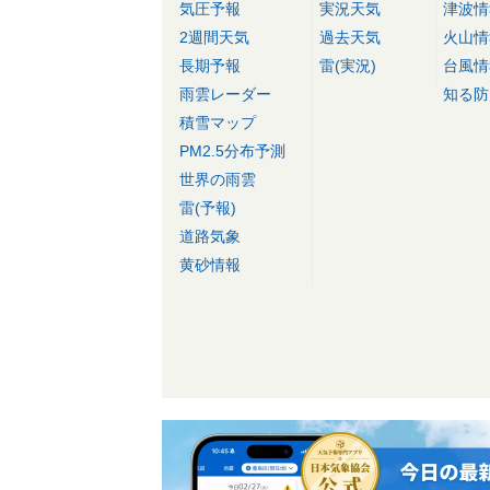
気圧予報
実況天気
津波情
2週間天気
過去天気
火山情
長期予報
雷(実況)
台風情
雨雲レーダー
知る防
積雪マップ
PM2.5分布予測
世界の雨雲
雷(予報)
道路気象
黄砂情報