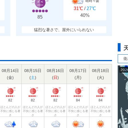
晴時々曇
31℃
/
27℃
40%
85
猛烈な暑さで、屋外にいられない
衛
08月14日
08月15日
08月16日
08月17日
08月18日
(
金
)
(
土
)
(
日
)
(
月
)
(
火
)
82
82
82
84
84
ほとんどの人が
ほとんどの人が
ほとんどの人が
ほとんどの人が
ほとんどの人が
不快に感じる暑
不快に感じる暑
不快に感じる暑
不快に感じる暑
不快に感じる暑
さ
さ
さ
さ
さ