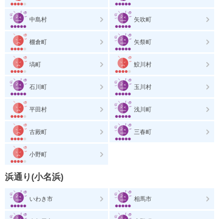
中島村
矢吹町
棚倉町
矢祭町
塙町
鮫川村
石川町
玉川村
平田村
浅川町
古殿町
三春町
小野町
浜通り(小名浜)
いわき市
相馬市