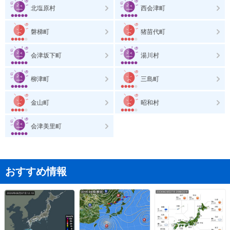
北塩原村
西会津町
磐梯町
猪苗代町
会津坂下町
湯川村
柳津町
三島町
金山町
昭和村
会津美里町
おすすめ情報