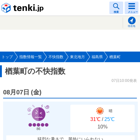
tenki.jp
検索
メニュー
現在地
トップ
指数情報一覧
不快指数
東北地方
福島県
楢葉町
楢葉町の不快指数
07日10:00発表
08月07日
(
金
)
晴
31℃
/
25℃
10%
86
猛烈な暑さで、屋外にいられない