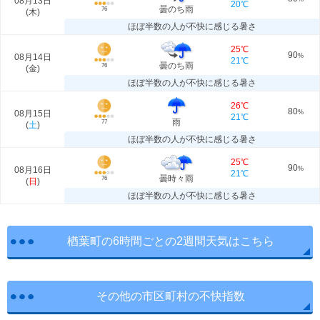
08月13日
20℃
曇のち雨
76
(
木
)
ほぼ半数の人が不快に感じる暑さ
25℃
90
08月14日
%
21℃
曇のち雨
76
(
金
)
ほぼ半数の人が不快に感じる暑さ
26℃
80
08月15日
%
21℃
雨
77
(
土
)
ほぼ半数の人が不快に感じる暑さ
25℃
90
08月16日
%
21℃
曇時々雨
76
(
日
)
ほぼ半数の人が不快に感じる暑さ
楢葉町の6時間ごとの2週間天気はこちら
その他の市区町村の不快指数