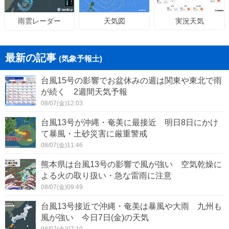
天気図
実況天気
雨雲レーダー
最新の記事
(気象予報士)
台風15号の影響でお盆休みの週は関東や東北で雨
が続く 2週間天気予報
08/07(金)12:03
台風13号が沖縄・奄美に最接近 明日8日にかけ
て暴風・土砂災害に厳重警戒
08/07(金)11:46
熊本県は台風13号の影響で風が強い 空気乾燥に
よる火の取り扱い・急な雷雨に注意
08/07(金)09:49
台風13号接近で沖縄・奄美は暴風や大雨 九州も
風が強い 今日7日(金)の天気