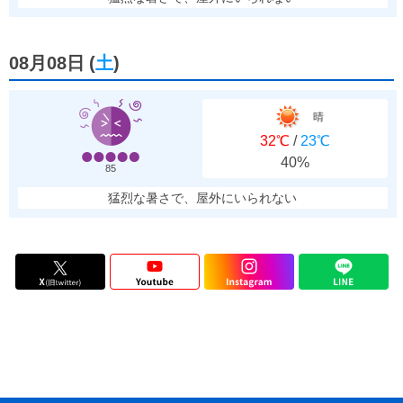
08月08日
(
土
)
晴
32℃
/
23℃
40%
85
猛烈な暑さで、屋外にいられない