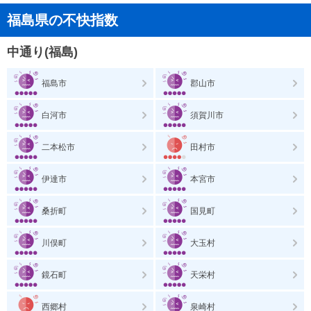
福島県の不快指数
中通り(福島)
福島市
郡山市
白河市
須賀川市
二本松市
田村市
伊達市
本宮市
桑折町
国見町
川俣町
大玉村
鏡石町
天栄村
西郷村
泉崎村