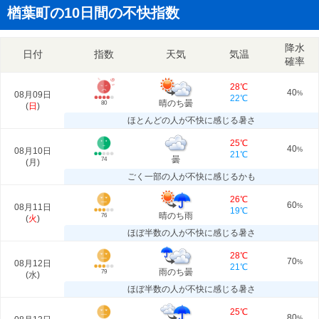
楢葉町の10日間の不快指数
降水
日付
指数
天気
気温
確率
28℃
40
08月09日
%
22℃
晴のち曇
80
(
日
)
ほとんどの人が不快に感じる暑さ
25℃
40
08月10日
%
21℃
曇
74
(
月
)
ごく一部の人が不快に感じるかも
26℃
60
08月11日
%
19℃
晴のち雨
76
(
火
)
ほぼ半数の人が不快に感じる暑さ
28℃
70
08月12日
%
21℃
雨のち曇
79
(
水
)
ほぼ半数の人が不快に感じる暑さ
25℃
80
%