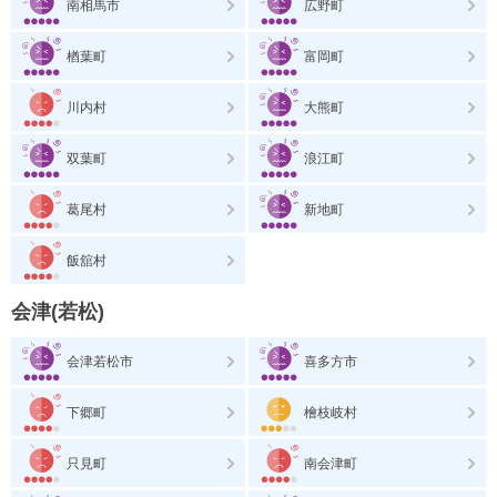
南相馬市
広野町
楢葉町
富岡町
川内村
大熊町
双葉町
浪江町
葛尾村
新地町
飯舘村
会津(若松)
会津若松市
喜多方市
下郷町
檜枝岐村
只見町
南会津町