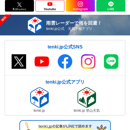
雨雲レーダーで雨を回避！
tenki.jp公式 天気予報アプリ
tenki.jp公式SNS
tenki.jp公式アプリ
tenki.jp
tenki.jp 登山天気