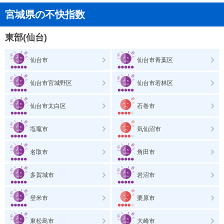
宮城県の不快指数
東部(仙台)
仙台市
仙台市青葉区
仙台市宮城野区
仙台市若林区
仙台市太白区
石巻市
塩竈市
気仙沼市
名取市
角田市
多賀城市
岩沼市
登米市
栗原市
東松島市
大崎市