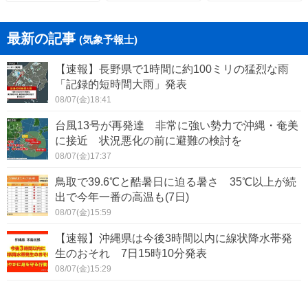
最新の記事
(気象予報士)
【速報】長野県で1時間に約100ミリの猛烈な雨
「記録的短時間大雨」発表
08/07(金)18:41
台風13号が再発達 非常に強い勢力で沖縄・奄美
に接近 状況悪化の前に避難の検討を
08/07(金)17:37
鳥取で39.6℃と酷暑日に迫る暑さ 35℃以上が続
出で今年一番の高温も(7日)
08/07(金)15:59
【速報】沖縄県は今後3時間以内に線状降水帯発
生のおそれ 7日15時10分発表
08/07(金)15:29