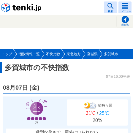
tenki.jp
検索
メニュー
現在地
トップ
指数情報一覧
不快指数
東北地方
宮城県
多賀城市
多賀城市の不快指数
07日16:00発表
08月07日
(
金
)
晴時々曇
31℃
/
25℃
20%
87
猛烈な暑さで、屋外にいられない