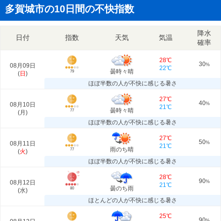
多賀城市の10日間の不快指数
降水
日付
指数
天気
気温
確率
28℃
30
08月09日
%
22℃
曇時々晴
79
(
日
)
ほぼ半数の人が不快に感じる暑さ
27℃
40
08月10日
%
21℃
曇時々晴
77
(
月
)
ほぼ半数の人が不快に感じる暑さ
27℃
50
08月11日
%
21℃
雨のち晴
77
(
火
)
ほぼ半数の人が不快に感じる暑さ
28℃
90
08月12日
%
21℃
曇のち雨
80
(
水
)
ほとんどの人が不快に感じる暑さ
25℃
90
%