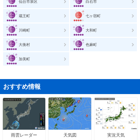
仙台市泉区
白石市
蔵王町
七ヶ宿町
川崎町
大和町
大衡村
色麻町
加美町
おすすめ情報
天気図
実況天気
雨雲レーダー