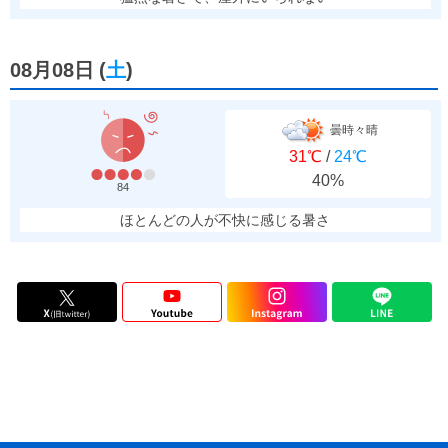
08月08日
(
土
)
曇時々晴
31℃
/
24℃
40%
84
ほとんどの人が不快に感じる暑さ