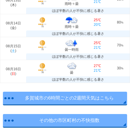
08月13日
21℃
雨時々曇
76
(
木
)
ほぼ半数の人が不快に感じる暑さ
25℃
80
08月14日
%
20℃
雨時々曇
75
(
金
)
ほぼ半数の人が不快に感じる暑さ
25℃
70
08月15日
%
21℃
曇一時雨
75
(
土
)
ほぼ半数の人が不快に感じる暑さ
27℃
30
08月16日
%
21℃
曇
78
(
日
)
ほぼ半数の人が不快に感じる暑さ
多賀城市の6時間ごとの2週間天気はこちら
その他の市区町村の不快指数