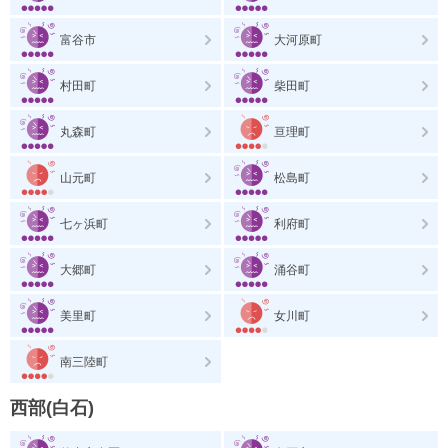
富谷市
大河原町
村田町
柴田町
丸森町
亘理町
山元町
松島町
七ヶ浜町
利府町
大郷町
涌谷町
美里町
女川町
南三陸町
西部(白石)