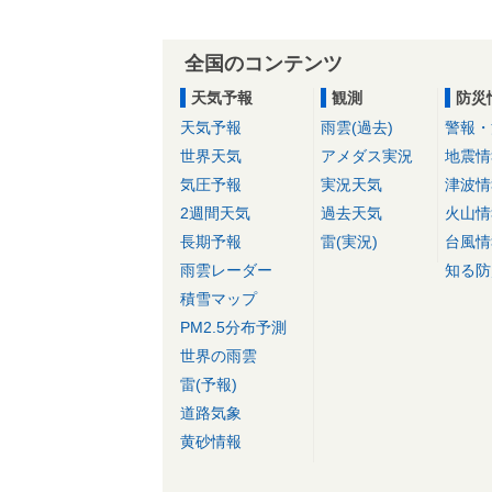
全国のコンテンツ
天気予報
観測
防災
天気予報
雨雲(過去)
警報・
世界天気
アメダス実況
地震情
気圧予報
実況天気
津波情
2週間天気
過去天気
火山情
長期予報
雷(実況)
台風情
雨雲レーダー
知る防
積雪マップ
PM2.5分布予測
世界の雨雲
雷(予報)
道路気象
黄砂情報