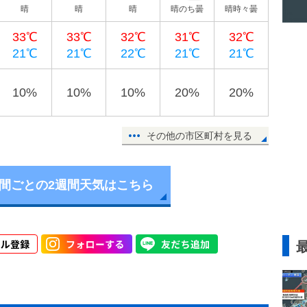
晴
晴
晴
晴のち曇
晴時々曇
33℃
33℃
32℃
31℃
32℃
21℃
21℃
22℃
21℃
21℃
10%
10%
10%
20%
20%
その他の市区町村を見る
時間ごとの2週間天気はこちら