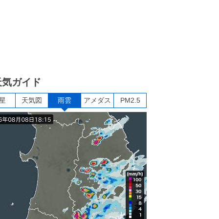
天気ガイド
星
天気図
雨雲
アメダス
PM2.5