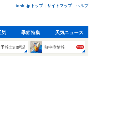
tenki.jpトップ
｜
サイトマップ
｜
ヘルプ
天気
季節特集
天気ニュース
象予報士の解説
熱中症情報
注目