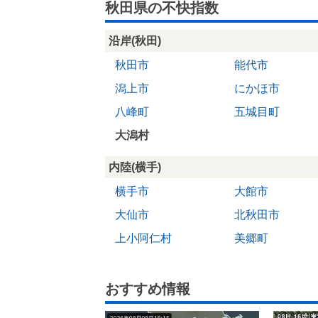
秋田県の不快指数
沿岸(秋田)
秋田市
能代市
潟上市
にかほ市
八峰町
五城目町
大潟村
内陸(横手)
横手市
大館市
大仙市
北秋田市
上小阿仁村
美郷町
おすすめ情報