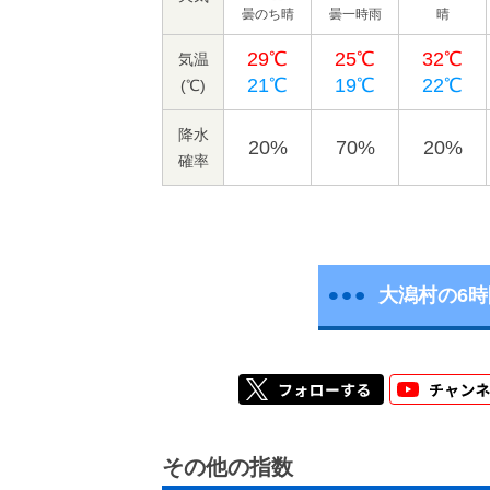
曇のち晴
曇一時雨
晴
29℃
25℃
32℃
気温
21℃
19℃
22℃
(℃)
降水
20%
70%
20%
確率
大潟村の6
その他の指数