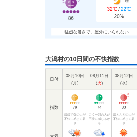
晴
32℃
/
22℃
20%
86
猛烈な暑さで、屋外にいられない
大潟村の10日間の不快指数
08月10日
08月11日
08月12日
日付
(
月
)
(
火
)
(
水
)
指数
79
74
83
ほぼ半数の人が
ごく一部の人が
ほとんどの人が
不快に感じる暑
不快に感じるか
不快に感じる暑
さ
も
さ
天気