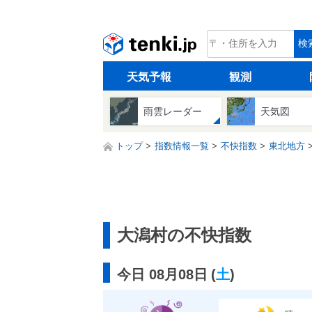
tenki.jp
検
天気予報
観測
雨雲レーダー
天気図
トップ
指数情報一覧
不快指数
東北地方
大潟村の不快指数
今日 08月08日
(
土
)