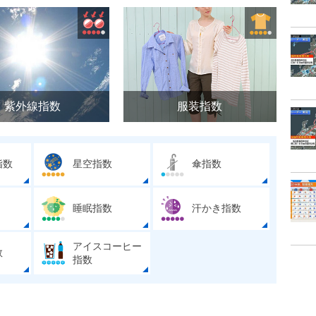
紫外線指数
服装指数
指数
星空指数
傘指数
睡眠指数
汗かき指数
アイスコーヒー
数
指数