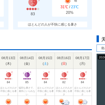
晴
31℃
/
23℃
20%
83
ほとんどの人が不快に感じる暑さ
衛
08月13日
08月14日
08月15日
08月16日
08月17日
(
木
)
(
金
)
(
土
)
(
日
)
(
月
)
84
85
84
82
84
ほとんどの人が
猛烈な暑さで、
ほとんどの人が
ほとんどの人が
ほとんどの人が
不快に感じる暑
屋外にいられな
不快に感じる暑
不快に感じる暑
不快に感じる暑
さ
い
さ
さ
さ