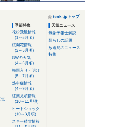
tenki.jpトップ
季節特集
天気ニュース
花粉飛散情報
気象予報士解説
(1～5月頃)
暮らしの話題
桜開花情報
放送局のニュース
(2～5月頃)
特集
GWの天気
(4～5月頃)
梅雨入り・明け
(5～7月頃)
熱中症情報
(4～9月頃)
紅葉見頃情報
天気
(10～11月頃)
ヒートショック
(10～3月頃)
スキー積雪情報
(11～5月頃)