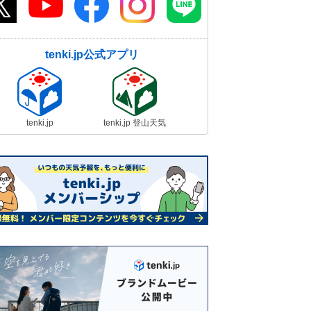
tenki.jp公式アプリ
tenki.jp
tenki.jp 登山天気