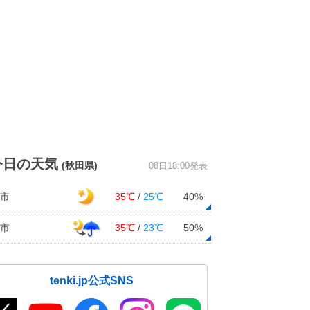
今日の天気
(秋田県)
08日18:00発表
市
35℃
/
25℃
40%
市
35℃
/
23℃
50%
tenki.jp公式SNS