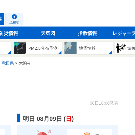
索
現在地
防災情報
天気図
指数情報
レジャー
PM2.5分布予測
地震情報
気
秋田県
大潟村
08日16:00発表
明日 08月09日
(
日
)