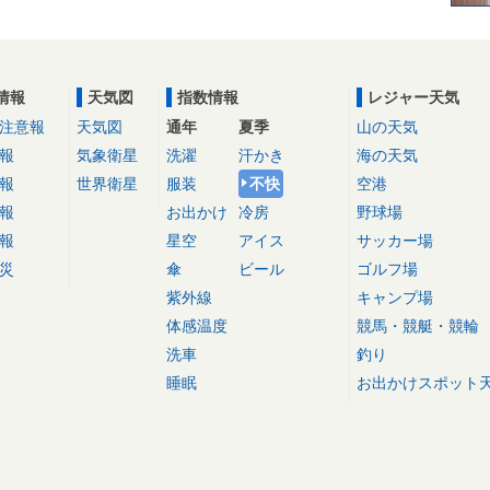
情報
天気図
指数情報
レジャー天気
注意報
天気図
通年
夏季
山の天気
報
気象衛星
洗濯
汗かき
海の天気
報
世界衛星
服装
不快
空港
報
お出かけ
冷房
野球場
報
星空
アイス
サッカー場
災
傘
ビール
ゴルフ場
紫外線
キャンプ場
体感温度
競馬・競艇・競輪
洗車
釣り
睡眠
お出かけスポット