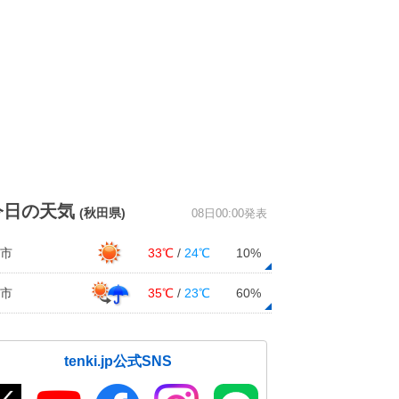
今日の天気
(秋田県)
08日00:00発表
市
33℃
/
24℃
10%
市
35℃
/
23℃
60%
tenki.jp公式SNS