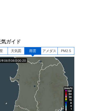
天気ガイド
星
天気図
雨雲
アメダス
PM2.5