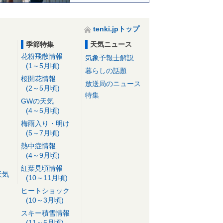
tenki.jpトップ
季節特集
天気ニュース
花粉飛散情報
気象予報士解説
(1～5月頃)
暮らしの話題
桜開花情報
放送局のニュース
(2～5月頃)
特集
GWの天気
(4～5月頃)
梅雨入り・明け
(5～7月頃)
熱中症情報
(4～9月頃)
紅葉見頃情報
天気
(10～11月頃)
ヒートショック
(10～3月頃)
スキー積雪情報
(11～5月頃)