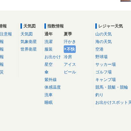
情報
天気図
指数情報
レジャー天気
注意報
天気図
通年
夏季
山の天気
報
気象衛星
洗濯
汗かき
海の天気
報
世界衛星
服装
不快
空港
報
お出かけ
冷房
野球場
報
星空
アイス
サッカー場
災
傘
ビール
ゴルフ場
紫外線
キャンプ場
体感温度
競馬・競艇・競輪
洗車
釣り
睡眠
お出かけスポット