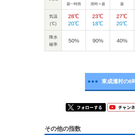
曇一時雨
雨時々曇
曇
28℃
23℃
27℃
気温
20℃
18℃
20℃
(℃)
降水
50%
90%
40%
確率
東成瀬村の6
その他の指数