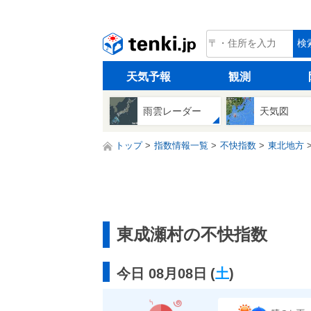
tenki.jp
検
天気予報
観測
雨雲レーダー
天気図
トップ
指数情報一覧
不快指数
東北地方
東成瀬村の不快指数
今日 08月08日
(
土
)