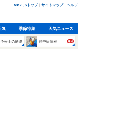
tenki.jpトップ
｜
サイトマップ
｜
ヘルプ
天気
季節特集
天気ニュース
象予報士の解説
熱中症情報
注目