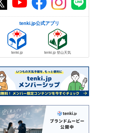
tenki.jp公式アプリ
tenki.jp
tenki.jp 登山天気