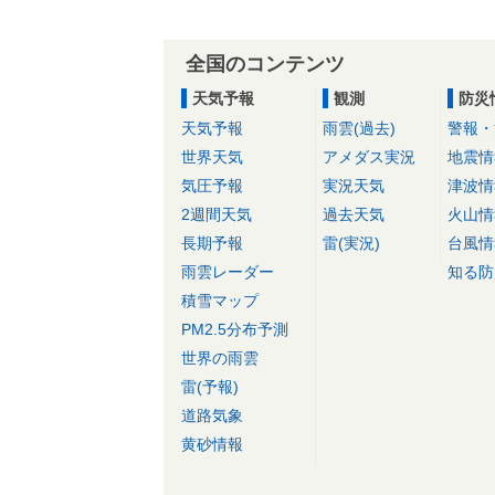
全国のコンテンツ
天気予報
観測
防災
天気予報
雨雲(過去)
警報・
世界天気
アメダス実況
地震情
気圧予報
実況天気
津波情
2週間天気
過去天気
火山情
長期予報
雷(実況)
台風情
雨雲レーダー
知る防
積雪マップ
PM2.5分布予測
世界の雨雲
雷(予報)
道路気象
黄砂情報