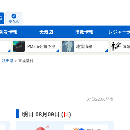
索
現在地
防災情報
天気図
指数情報
レジャー
PM2.5分布予測
地震情報
気
秋田県
東成瀬村
07日22:00発表
明日 08月09日
(
日
)