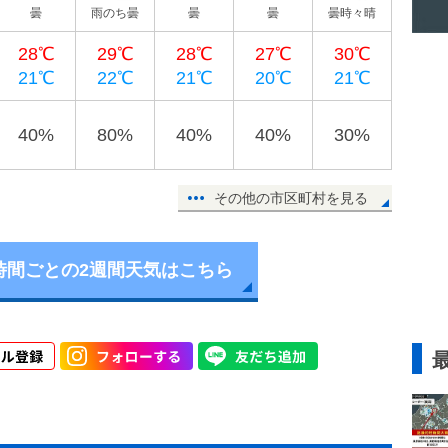
曇
雨のち曇
曇
曇
曇時々晴
28℃
29℃
28℃
27℃
30℃
21℃
22℃
21℃
20℃
21℃
40%
80%
40%
40%
30%
その他の市区町村を見る
時間ごとの2週間天気はこちら