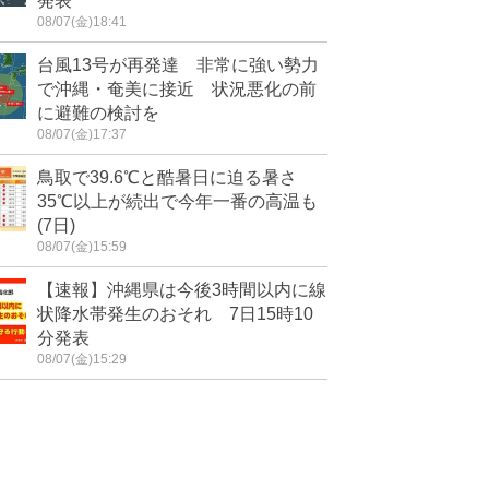
発表
08/07(金)18:41
台風13号が再発達 非常に強い勢力
で沖縄・奄美に接近 状況悪化の前
に避難の検討を
08/07(金)17:37
鳥取で39.6℃と酷暑日に迫る暑さ
35℃以上が続出で今年一番の高温も
(7日)
08/07(金)15:59
【速報】沖縄県は今後3時間以内に線
状降水帯発生のおそれ 7日15時10
分発表
08/07(金)15:29