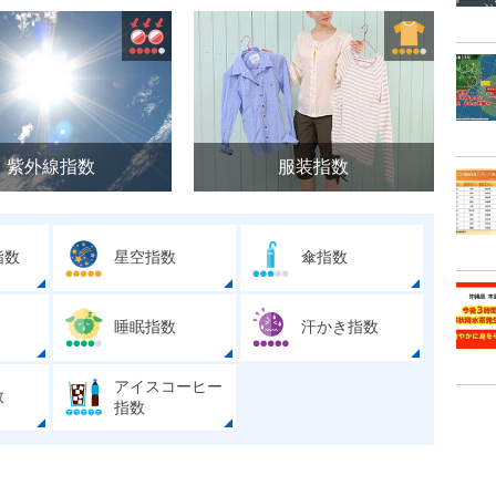
紫外線指数
服装指数
指数
星空指数
傘指数
睡眠指数
汗かき指数
アイスコーヒー
数
指数