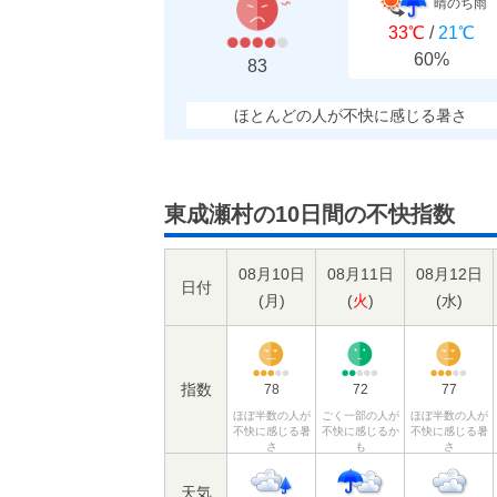
晴のち雨
33℃
/
21℃
60%
83
ほとんどの人が不快に感じる暑さ
東成瀬村の10日間の不快指数
08月10日
08月11日
08月12日
日付
(
月
)
(
火
)
(
水
)
指数
78
72
77
ほぼ半数の人が
ごく一部の人が
ほぼ半数の人が
不快に感じる暑
不快に感じるか
不快に感じる暑
さ
も
さ
天気