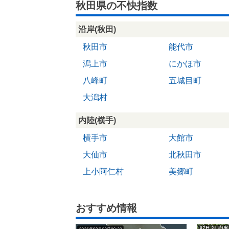
秋田県の不快指数
沿岸(秋田)
秋田市
能代市
潟上市
にかほ市
八峰町
五城目町
大潟村
内陸(横手)
横手市
大館市
大仙市
北秋田市
上小阿仁村
美郷町
おすすめ情報