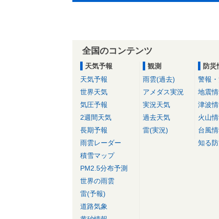
全国のコンテンツ
天気予報
観測
防災
天気予報
雨雲(過去)
警報・
世界天気
アメダス実況
地震情
気圧予報
実況天気
津波情
2週間天気
過去天気
火山情
長期予報
雷(実況)
台風情
雨雲レーダー
知る防
積雪マップ
PM2.5分布予測
世界の雨雲
雷(予報)
道路気象