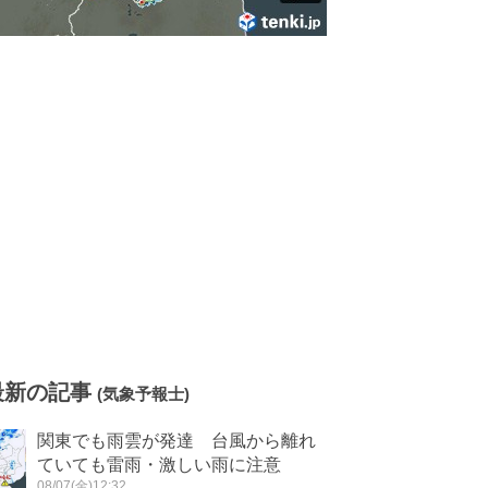
最新の記事
(気象予報士)
関東でも雨雲が発達 台風から離れ
ていても雷雨・激しい雨に注意
08/07(金)12:32