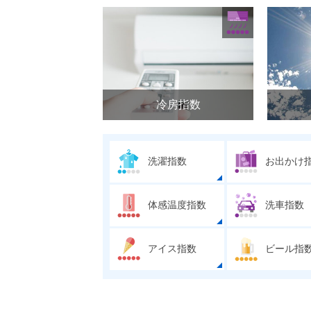
冷房指数
洗濯指数
お出かけ
体感温度指数
洗車指数
アイス指数
ビール指