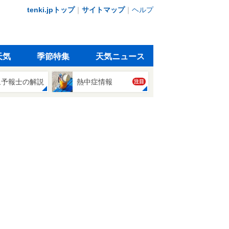
tenki.jpトップ
｜
サイトマップ
｜
ヘルプ
天気
季節特集
天気ニュース
象予報士の解説
熱中症情報
注目