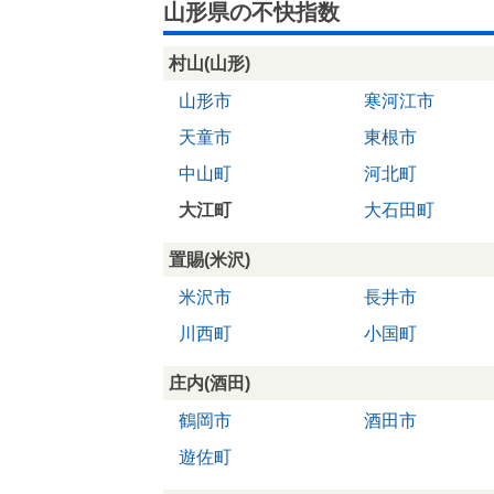
山形県の不快指数
村山(山形)
山形市
寒河江市
天童市
東根市
中山町
河北町
大江町
大石田町
置賜(米沢)
米沢市
長井市
川西町
小国町
庄内(酒田)
鶴岡市
酒田市
遊佐町