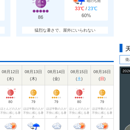
晴のち雨
33℃
/
23℃
60%
86
猛烈な暑さで、屋外にいられない
衛
08月12日
08月13日
08月14日
08月15日
08月16日
(
水
)
(
木
)
(
金
)
(
土
)
(
日
)
80
79
79
80
79
ほとんどの人が
ほぼ半数の人が
ほぼ半数の人が
ほとんどの人が
ほぼ半数の人が
不快に感じる暑
不快に感じる暑
不快に感じる暑
不快に感じる暑
不快に感じる暑
さ
さ
さ
さ
さ