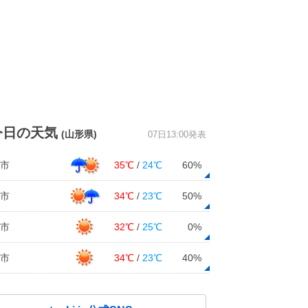
今日の天気
(山形県)
07日13:00発表
市
35℃
/
24℃
60%
市
34℃
/
23℃
50%
市
32℃
/
25℃
0%
市
34℃
/
23℃
40%