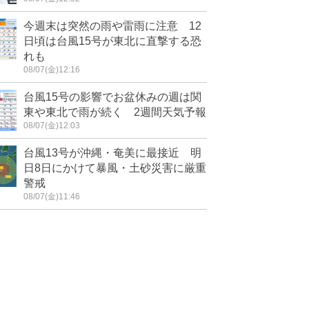
今週末は突然の雨や雷雨に注意 12
日頃は台風15号が東北に直撃する恐
れも
08/07(金)12:16
台風15号の影響でお盆休みの週は関
東や東北で雨が続く 2週間天気予報
08/07(金)12:03
台風13号が沖縄・奄美に最接近 明
日8日にかけて暴風・土砂災害に厳重
警戒
08/07(金)11:46