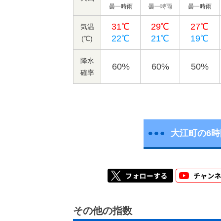
曇一時雨
曇一時雨
曇一時雨
31℃
29℃
27℃
気温
22℃
21℃
19℃
(℃)
降水
60%
60%
50%
確率
大江町の6
その他の指数