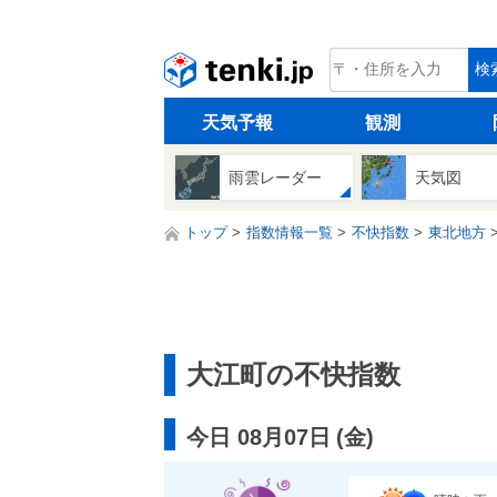
tenki.jp
検
天気予報
観測
雨雲レーダー
天気図
トップ
指数情報一覧
不快指数
東北地方
大江町の不快指数
今日 08月07日
(
金
)