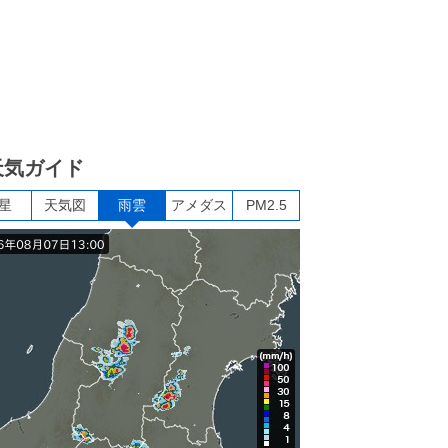
天気ガイド
星
天気図
雨雲
アメダス
PM2.5