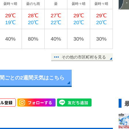
曇時々晴
曇のち雨
曇
曇時々晴
曇時々晴
29℃
28℃
27℃
29℃
29℃
19℃
20℃
22℃
20℃
20℃
40%
80%
40%
30%
30%
その他の市区町村を見る
時間ごとの2週間天気はこちら