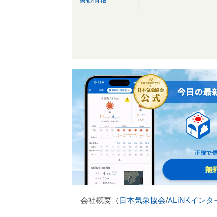
黄砂情報
会社概要（
日本気象協会
/
ALiNKイン