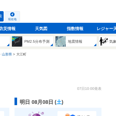
索
現在地
防災情報
天気図
指数情報
レジャー
PM2.5分布予測
地震情報
気
山形県
大江町
07日10:00発表
明日 08月08日
(
土
)