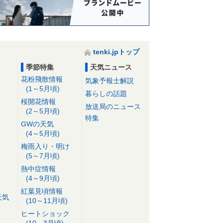
tenki.jpトップ
季節特集
天気ニュース
花粉飛散情報
気象予報士解説
(1～5月頃)
暮らしの話題
桜開花情報
放送局のニュース
(2～5月頃)
特集
GWの天気
(4～5月頃)
梅雨入り・明け
(5～7月頃)
熱中症情報
(4～9月頃)
紅葉見頃情報
天気
(10～11月頃)
ヒートショック