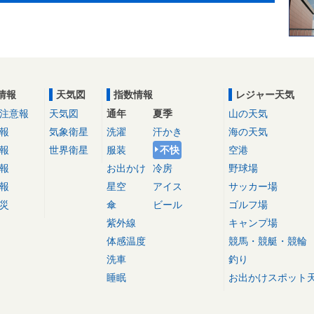
情報
天気図
指数情報
レジャー天気
注意報
天気図
通年
夏季
山の天気
報
気象衛星
洗濯
汗かき
海の天気
報
世界衛星
服装
不快
空港
報
お出かけ
冷房
野球場
報
星空
アイス
サッカー場
災
傘
ビール
ゴルフ場
紫外線
キャンプ場
体感温度
競馬・競艇・競輪
洗車
釣り
睡眠
お出かけスポット