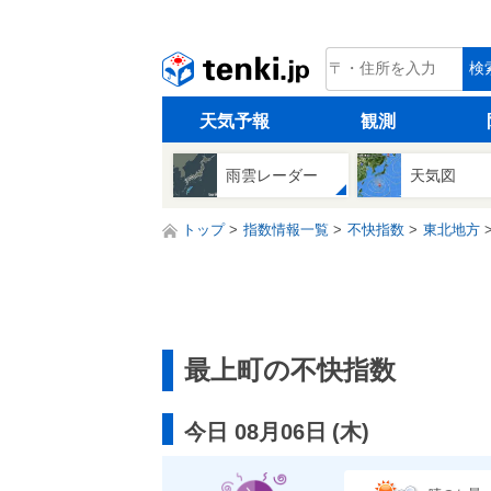
tenki.jp
検
天気予報
観測
雨雲レーダー
天気図
トップ
指数情報一覧
不快指数
東北地方
最上町の不快指数
今日 08月06日
(
木
)