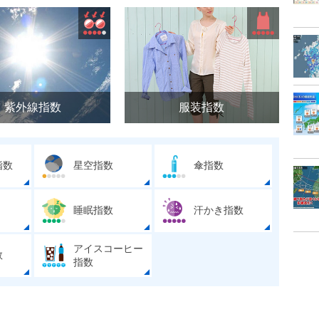
紫外線指数
服装指数
指数
星空指数
傘指数
睡眠指数
汗かき指数
アイスコーヒー
数
指数