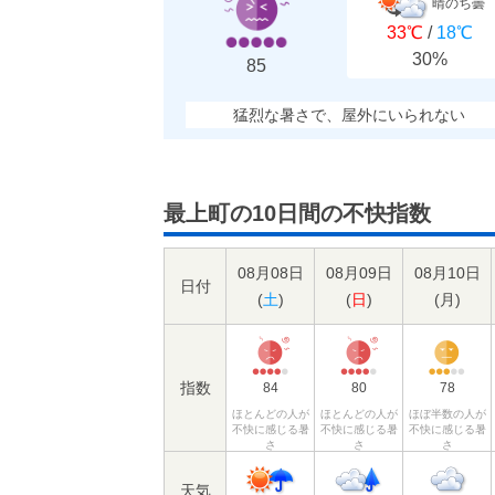
晴のち曇
33℃
/
18℃
30%
85
猛烈な暑さで、屋外にいられない
最上町の10日間の不快指数
08月08日
08月09日
08月10日
日付
(
土
)
(
日
)
(
月
)
指数
84
80
78
ほとんどの人が
ほとんどの人が
ほぼ半数の人が
不快に感じる暑
不快に感じる暑
不快に感じる暑
さ
さ
さ
天気