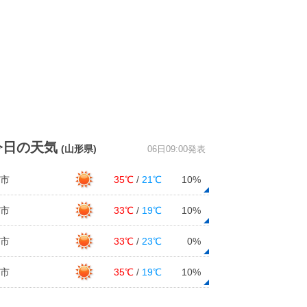
今日の天気
(山形県)
06日09:00発表
市
35℃
/
21℃
10%
市
33℃
/
19℃
10%
市
33℃
/
23℃
0%
市
35℃
/
19℃
10%