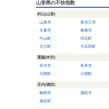
山形県の不快指数
村山(山形)
山形市
寒河江市
天童市
東根市
中山町
河北町
大江町
大石田町
置賜(米沢)
米沢市
長井市
川西町
小国町
庄内(酒田)
鶴岡市
酒田市
遊佐町