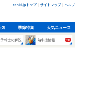
tenki.jpトップ
｜
サイトマップ
｜
ヘルプ
天気
季節特集
天気ニュース
象予報士の解説
熱中症情報
注目