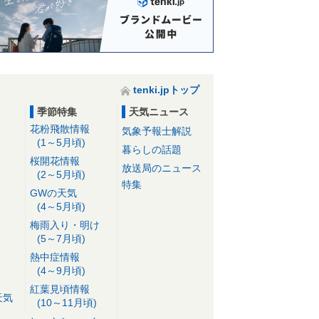
tenki.jpトップ
季節特集
天気ニュース
花粉飛散情報
気象予報士解説
(1～5月頃)
暮らしの話題
桜開花情報
放送局のニュース
(2～5月頃)
特集
GWの天気
(4～5月頃)
梅雨入り・明け
(5～7月頃)
熱中症情報
(4～9月頃)
紅葉見頃情報
天気
(10～11月頃)