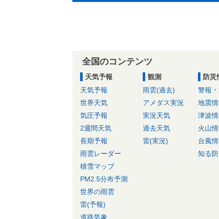
全国のコンテンツ
天気予報
観測
防災
天気予報
雨雲(過去)
警報・
世界天気
アメダス実況
地震情
気圧予報
実況天気
津波情
2週間天気
過去天気
火山情
長期予報
雷(実況)
台風情
雨雲レーダー
知る防
積雪マップ
PM2.5分布予測
世界の雨雲
雷(予報)
道路気象