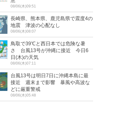
意
08/06(木)09:51
長崎県、熊本県、鹿児島県で震度4の
地震 津波の心配なし
08/06(木)08:07
鳥取で39℃と西日本では危険な暑
さ 台風13号が沖縄に接近 今日6
日(木)の天気
08/06(木)07:11
台風13号は明日7日に沖縄本島に最
接近 週末まで影響 暴風や高波な
どに厳重警戒
08/06(木)05:48