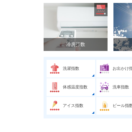
冷房指数
洗濯指数
お出かけ
体感温度指数
洗車指数
アイス指数
ビール指