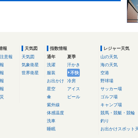
情報
天気図
指数情報
レジャー天気
注意報
天気図
通年
夏季
山の天気
報
気象衛星
洗濯
汗かき
海の天気
報
世界衛星
服装
不快
空港
報
お出かけ
冷房
野球場
報
星空
アイス
サッカー場
災
傘
ビール
ゴルフ場
紫外線
キャンプ場
体感温度
競馬・競艇・競輪
洗車
釣り
睡眠
お出かけスポット