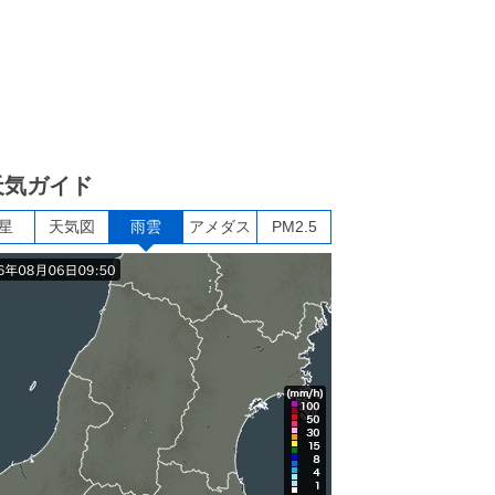
天気ガイド
星
天気図
雨雲
アメダス
PM2.5