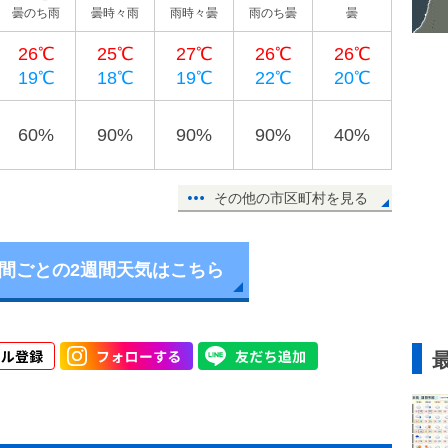
曇のち雨
曇時々雨
雨時々曇
雨のち曇
曇
26℃
25℃
27℃
26℃
26℃
19℃
18℃
19℃
22℃
20℃
60%
90%
90%
90%
40%
その他の市区町村を見る
時間ごとの2週間天気はこちら