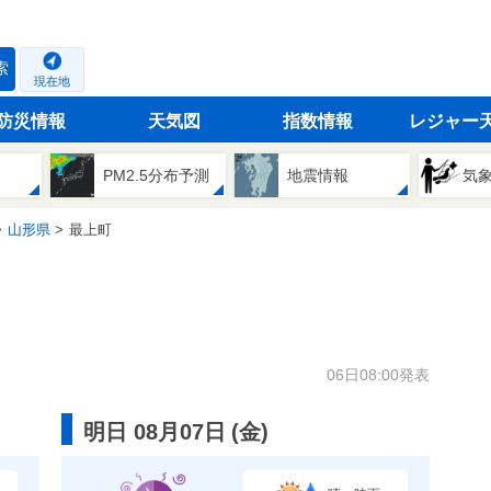
索
現在地
防災情報
天気図
指数情報
レジャー
PM2.5分布予測
地震情報
気
山形県
最上町
06日08:00発表
明日 08月07日
(
金
)