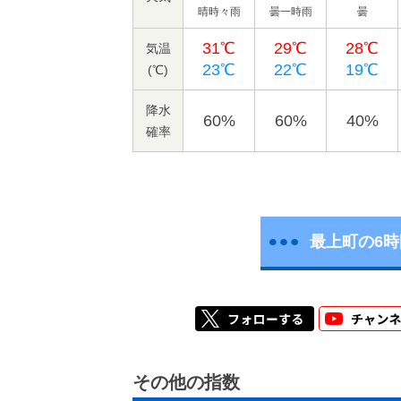
晴時々雨
曇一時雨
曇
31℃
29℃
28℃
気温
23℃
22℃
19℃
(℃)
降水
60%
60%
40%
確率
最上町の6
その他の指数