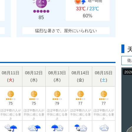
晴一時雨
33℃
/
23℃
60%
85
猛烈な暑さで、屋外にいられない
衛
08月11日
08月12日
08月13日
08月14日
08月15日
(
火
)
(
水
)
(
木
)
(
金
)
(
土
)
75
75
79
77
77
ほぼ半数の人が
ほぼ半数の人が
ほぼ半数の人が
ほぼ半数の人が
ほぼ半数の人が
不快に感じる暑
不快に感じる暑
不快に感じる暑
不快に感じる暑
不快に感じる暑
さ
さ
さ
さ
さ