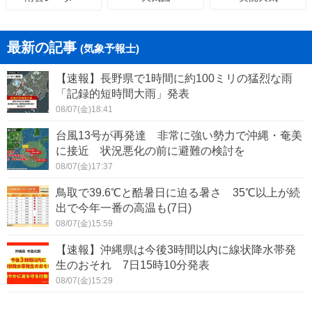
最新の記事
(気象予報士)
【速報】長野県で1時間に約100ミリの猛烈な雨
「記録的短時間大雨」発表
08/07(金)18:41
台風13号が再発達 非常に強い勢力で沖縄・奄美
に接近 状況悪化の前に避難の検討を
08/07(金)17:37
鳥取で39.6℃と酷暑日に迫る暑さ 35℃以上が続
出で今年一番の高温も(7日)
08/07(金)15:59
【速報】沖縄県は今後3時間以内に線状降水帯発
生のおそれ 7日15時10分発表
08/07(金)15:29