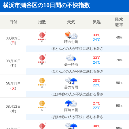
横浜市瀬谷区の10日間の不快指数
降水
日付
指数
天気
気温
確率
33℃
40
08月09日
%
24℃
晴のち曇
82
(
日
)
ほとんどの人が不快に感じる暑さ
33℃
70
08月10日
%
24℃
曇一時雨
83
(
月
)
ほとんどの人が不快に感じる暑さ
28℃
90
08月11日
%
22℃
曇のち雨
78
(
火
)
ほぼ半数の人が不快に感じる暑さ
27℃
90
08月12日
%
22℃
雨時々曇
77
(
水
)
ほぼ半数の人が不快に感じる暑さ
30℃
90
%