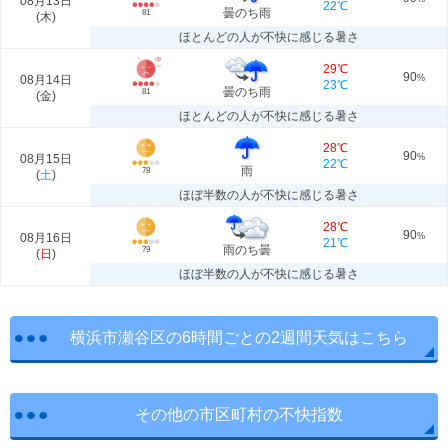
08月13日
22℃
曇のち雨
81
(
木
)
ほとんどの人が不快に感じる暑さ
29℃
90
08月14日
%
23℃
曇のち雨
81
(
金
)
ほとんどの人が不快に感じる暑さ
28℃
90
08月15日
%
22℃
雨
78
(
土
)
ほぼ半数の人が不快に感じる暑さ
28℃
90
08月16日
%
21℃
雨のち曇
79
(
日
)
ほぼ半数の人が不快に感じる暑さ
横浜市瀬谷区の6時間ごとの2週間天気はこちら
その他の市区町村の不快指数