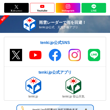
雨雲レーダーで雨を回避！
tenki.jp公式 天気予報アプリ
tenki.jp公式SNS
tenki.jp公式アプリ
tenki.jp
tenki.jp 登山天気