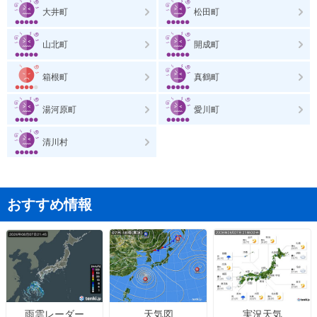
大井町
松田町
山北町
開成町
箱根町
真鶴町
湯河原町
愛川町
清川村
おすすめ情報
天気図
実況天気
雨雲レーダー