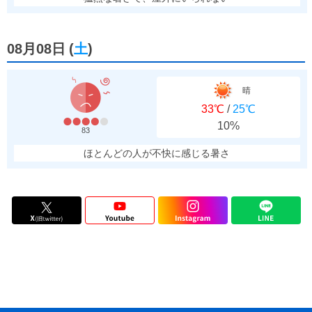
08月08日
(
土
)
晴
33℃
/
25℃
10%
83
ほとんどの人が不快に感じる暑さ