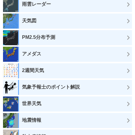
雨雲レーダー
天気図
PM2.5分布予測
アメダス
2週間天気
気象予報士のポイント解説
世界天気
地震情報