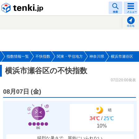
tenki.jp
検索
メニュー
現在地
指数情報一覧
不快指数
関東・甲信地方
神奈川県
横浜市瀬谷区
横浜市瀬谷区の不快指数
07日20:00発表
08月07日
(
金
)
晴
34℃
/
25℃
10%
86
猛烈な暑さで、屋外にいられない