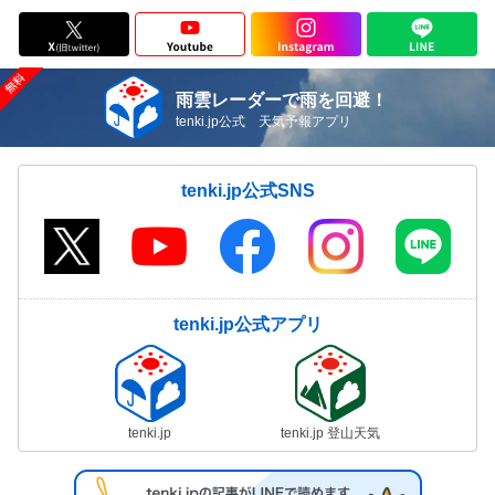
雨雲レーダーで雨を回避！
tenki.jp公式 天気予報アプリ
tenki.jp公式SNS
tenki.jp公式アプリ
tenki.jp
tenki.jp 登山天気