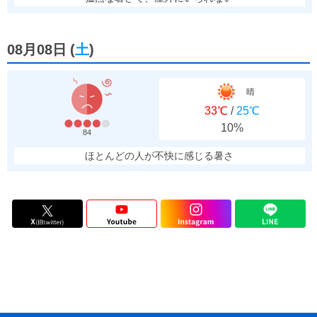
08月08日
(
土
)
晴
33℃
/
25℃
10%
84
ほとんどの人が不快に感じる暑さ