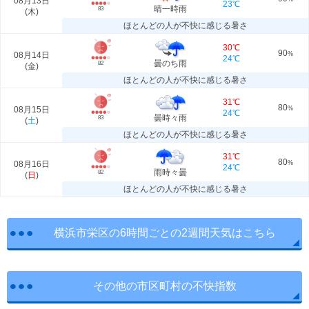
08月13日
23℃
晴一時雨
83
(
木
)
ほとんどの人が不快に感じる暑さ
30℃
90
08月14日
%
24℃
曇のち雨
82
(
金
)
ほとんどの人が不快に感じる暑さ
31℃
80
08月15日
%
24℃
曇時々雨
83
(
土
)
ほとんどの人が不快に感じる暑さ
31℃
80
08月16日
%
24℃
雨時々曇
82
(
日
)
ほとんどの人が不快に感じる暑さ
横浜市栄区の6時間ごとの2週間天気はこちら
その他の市区町村の不快指数