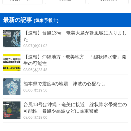
最新の記事
(気象予報士)
【速報】台風13号 奄美大島が暴風域に入りまし
た
08/07(金)01:02
【速報】沖縄地方・奄美地方 「線状降水帯」発
生の可能性
08/06(木)23:48
熊本県で震度4の地震 津波の心配なし
08/06(木)19:56
台風13号は沖縄・奄美に接近 線状降水帯発生の
可能性 暴風や高波などに厳重警戒
08/06(木)18:00