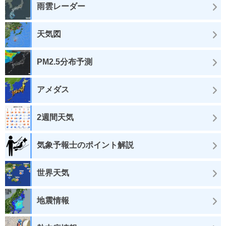
雨雲レーダー
天気図
PM2.5分布予測
アメダス
2週間天気
気象予報士のポイント解説
世界天気
地震情報