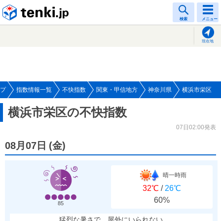
tenki.jp
検索
メニュー
現在地
プ
指数情報一覧
不快指数
関東・甲信地方
神奈川県
横浜市栄区
横浜市栄区の不快指数
07日02:00発表
08月07日
(
金
)
晴一時雨
32℃
/
26℃
60%
85
猛烈な暑さで、屋外にいられない