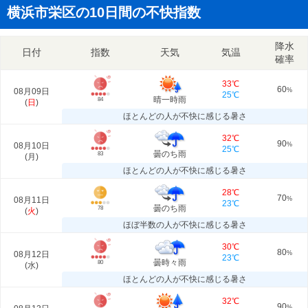
横浜市栄区の10日間の不快指数
降水
日付
指数
天気
気温
確率
33℃
60
08月09日
%
25℃
晴一時雨
84
(
日
)
ほとんどの人が不快に感じる暑さ
32℃
90
08月10日
%
25℃
曇のち雨
83
(
月
)
ほとんどの人が不快に感じる暑さ
28℃
70
08月11日
%
23℃
曇のち雨
78
(
火
)
ほぼ半数の人が不快に感じる暑さ
30℃
80
08月12日
%
23℃
曇時々雨
80
(
水
)
ほとんどの人が不快に感じる暑さ
32℃
90
%