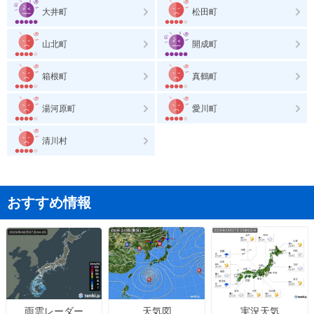
大井町
松田町
山北町
開成町
箱根町
真鶴町
湯河原町
愛川町
清川村
おすすめ情報
天気図
実況天気
雨雲レーダー